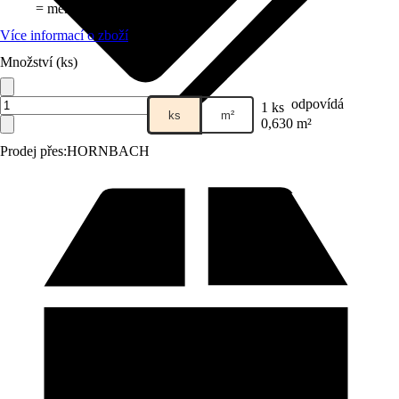
= méně čištění
Více informací o zboží
Množství (ks)
odpovídá
1 ks
ks
m²
0,630 m²
Prodej přes:
HORNBACH