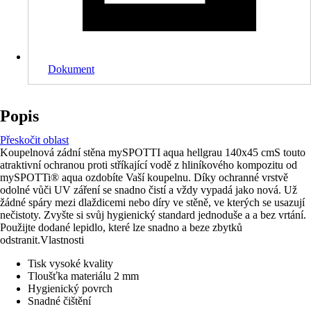
Dokument
Popis
Přeskočit oblast
Koupelnová zádní stěna mySPOTTI aqua hellgrau 140x45 cmS touto
atraktivní ochranou proti stříkající vodě z hliníkového kompozitu od
mySPOTTi® aqua ozdobíte Vaší koupelnu. Díky ochranné vrstvě
odolné vůči UV záření se snadno čistí a vždy vypadá jako nová. Už
žádné spáry mezi dlaždicemi nebo díry ve stěně, ve kterých se usazují
nečistoty. Zvyšte si svůj hygienický standard jednoduše a a bez vrtání.
Použijte dodané lepidlo, které lze snadno a beze zbytků
odstranit.Vlastnosti
Tisk vysoké kvality
Tloušťka materiálu 2 mm
Hygienický povrch
Snadné čištění