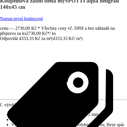
Koupelnová zádní stěna mySPOTTI aqua hellgrau
140x45 cm
Napsat první hodnocení
cenu — 2730,00 Kč * Všechny ceny vč. DPH a bez nákladů na
přepravu za ks
2730,00 Kč
*
/
ks
Odpovídá 4333,33 Kč za m²
(
4333,33 Kč
/
m²
)
č. výrobku
5798524
Rozměry (DxŠxT)
:
1400 mm x 450 mm x 2 mm
Materiál
:
Hliníková spojovací deska
Vlastnosti
:
Hygienický povrch s hydrofobní vrstvou, Beze spár