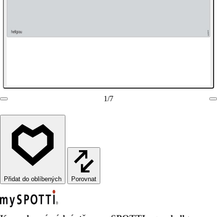
1
/
7
Porovnat