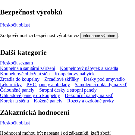
Bezpečnost výrobků
Přeskočit oblast
Zodpovědnost za bezpečnost výrobku viz
.
informace výrobce
Další kategorie
Přeskočit seznam
Koupelna a sanitární zařízení
Koupelnový nábytek a zrcadla
Koupelnové obložení stěn
Koupelnový nábytek
Zrcadla do koupelny
Zrcadlové skříňky
Desky pod umyvadlo
Lékarničky
PVC panely a obklady
Samolepicí obklady na zeď
Čalouněné panely
Stropní desky a stropní panely
Obkladové panely do koupelny
Dekorační panely na zeď
Korek na stěnu
Kožené panely
Rozety a ozdobné prvky
Zákaznická hodnocení
Přeskočit oblast
Hodnocení mohou být napsána i od zákazníků, kteří zboží