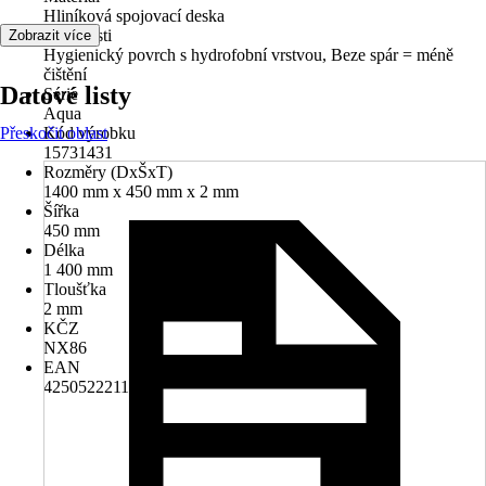
Hliníková spojovací deska
Vlastnosti
Zobrazit více
Hygienický povrch s hydrofobní vrstvou, Beze spár = méně
čištění
Datové listy
Série
Aqua
Přeskočit oblast
Kód výrobku
15731431
Rozměry (DxŠxT)
1400 mm x 450 mm x 2 mm
Šířka
450 mm
Délka
1 400 mm
Tloušťka
2 mm
KČZ
NX86
EAN
4250522211972