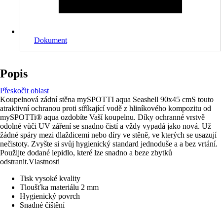
Dokument
Popis
Přeskočit oblast
Koupelnová zádní stěna mySPOTTI aqua Seashell 90x45 cmS touto
atraktivní ochranou proti stříkající vodě z hliníkového kompozitu od
mySPOTTi® aqua ozdobíte Vaší koupelnu. Díky ochranné vrstvě
odolné vůči UV záření se snadno čistí a vždy vypadá jako nová. Už
žádné spáry mezi dlaždicemi nebo díry ve stěně, ve kterých se usazují
nečistoty. Zvyšte si svůj hygienický standard jednoduše a a bez vrtání.
Použijte dodané lepidlo, které lze snadno a beze zbytků
odstranit.Vlastnosti
Tisk vysoké kvality
Tloušťka materiálu 2 mm
Hygienický povrch
Snadné čištění