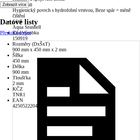
Vlastnosti
Zobrazit více
Hygienický povrch s hydrofobní vrstvou, Beze spár = méně
čištění
Datové listy
Série
Aqua Seashell
Přeskočit oblast
Kód výrobku
150919
Rozměry (DxŠxT)
900 mm x 450 mm x 2 mm
Šířka
450 mm
Délka
900 mm
Tloušťka
2 mm
KČZ
TNR1
EAN
4250522204424