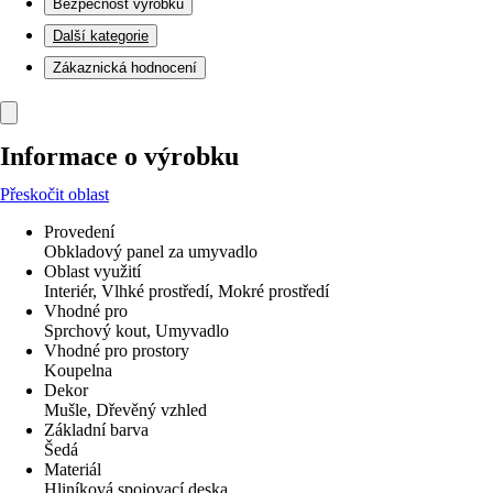
Bezpečnost výrobků
Další kategorie
Zákaznická hodnocení
Informace o výrobku
Přeskočit oblast
Provedení
Obkladový panel za umyvadlo
Oblast využití
Interiér, Vlhké prostředí, Mokré prostředí
Vhodné pro
Sprchový kout, Umyvadlo
Vhodné pro prostory
Koupelna
Dekor
Mušle, Dřevěný vzhled
Základní barva
Šedá
Materiál
Hliníková spojovací deska