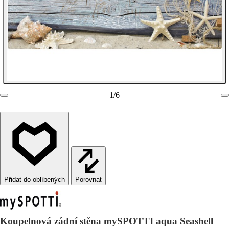
1
/
6
Porovnat
Koupelnová zádní stěna mySPOTTI aqua Seashell