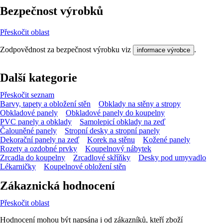
Bezpečnost výrobků
Přeskočit oblast
Zodpovědnost za bezpečnost výrobku viz
.
informace výrobce
Další kategorie
Přeskočit seznam
Barvy, tapety a obložení stěn
Obklady na stěny a stropy
Obkladové panely
Obkladové panely do koupelny
PVC panely a obklady
Samolepicí obklady na zeď
Čalouněné panely
Stropní desky a stropní panely
Dekorační panely na zeď
Korek na stěnu
Kožené panely
Rozety a ozdobné prvky
Koupelnový nábytek
Zrcadla do koupelny
Zrcadlové skříňky
Desky pod umyvadlo
Lékarničky
Koupelnové obložení stěn
Zákaznická hodnocení
Přeskočit oblast
Hodnocení mohou být napsána i od zákazníků, kteří zboží