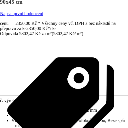
90x45 cm
Napsat první hodnocení
cenu — 2350,00 Kč * Všechny ceny vč. DPH a bez nákladů na
přepravu za ks
2350,00 Kč
*
/
ks
Odpovídá 5802,47 Kč za m²
(
5802,47 Kč
/
m²
)
č. výrobku
5666454
Rozměry (DxŠxT)
:
900 mm x 450 mm x 2 mm
Materiál
:
Hliníková spojovací deska
Vlastnosti
:
Hygienický povrch s hydrofobní vrstvou, Beze spár
= méně čištění