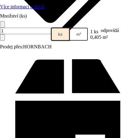
Více informací o zboží
Množství (ks)
odpovídá
1 ks
ks
m²
0,405 m²
Prodej přes:
HORNBACH