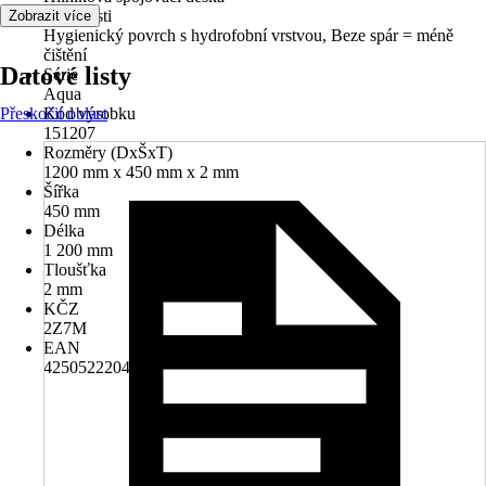
Vlastnosti
Zobrazit více
Hygienický povrch s hydrofobní vrstvou, Beze spár = méně
čištění
Datové listy
Série
Aqua
Přeskočit oblast
Kód výrobku
151207
Rozměry (DxŠxT)
1200 mm x 450 mm x 2 mm
Šířka
450 mm
Délka
1 200 mm
Tloušťka
2 mm
KČZ
2Z7M
EAN
4250522204745