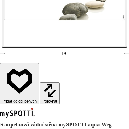
1
/
6
Porovnat
Koupelnová zádní stěna mySPOTTI aqua Weg