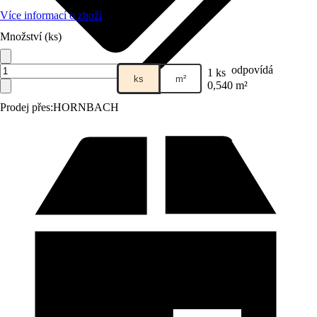
Více informací o zboží
Množství (ks)
odpovídá
1 ks
ks
m²
0,540 m²
Prodej přes:
HORNBACH