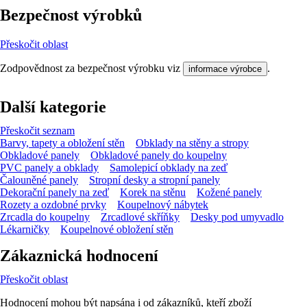
Bezpečnost výrobků
Přeskočit oblast
Zodpovědnost za bezpečnost výrobku viz
.
informace výrobce
Další kategorie
Přeskočit seznam
Barvy, tapety a obložení stěn
Obklady na stěny a stropy
Obkladové panely
Obkladové panely do koupelny
PVC panely a obklady
Samolepicí obklady na zeď
Čalouněné panely
Stropní desky a stropní panely
Dekorační panely na zeď
Korek na stěnu
Kožené panely
Rozety a ozdobné prvky
Koupelnový nábytek
Zrcadla do koupelny
Zrcadlové skříňky
Desky pod umyvadlo
Lékarničky
Koupelnové obložení stěn
Zákaznická hodnocení
Přeskočit oblast
Hodnocení mohou být napsána i od zákazníků, kteří zboží