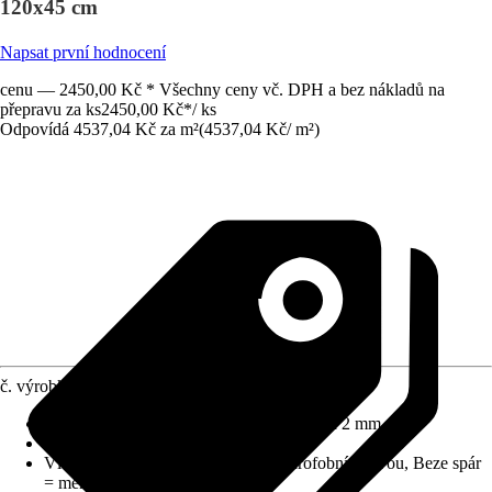
120x45 cm
Napsat první hodnocení
cenu — 2450,00 Kč * Všechny ceny vč. DPH a bez nákladů na
přepravu za ks
2450,00 Kč
*
/
ks
Odpovídá 4537,04 Kč za m²
(
4537,04 Kč
/
m²
)
č. výrobku
5666486
Rozměry (DxŠxT)
:
1200 mm x 450 mm x 2 mm
Materiál
:
Hliníková spojovací deska
Vlastnosti
:
Hygienický povrch s hydrofobní vrstvou, Beze spár
= méně čištění