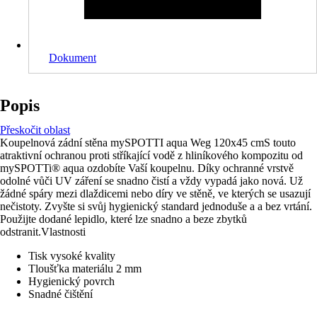
Dokument
Popis
Přeskočit oblast
Koupelnová zádní stěna mySPOTTI aqua Weg 120x45 cmS touto
atraktivní ochranou proti stříkající vodě z hliníkového kompozitu od
mySPOTTi® aqua ozdobíte Vaší koupelnu. Díky ochranné vrstvě
odolné vůči UV záření se snadno čistí a vždy vypadá jako nová. Už
žádné spáry mezi dlaždicemi nebo díry ve stěně, ve kterých se usazují
nečistoty. Zvyšte si svůj hygienický standard jednoduše a a bez vrtání.
Použijte dodané lepidlo, které lze snadno a beze zbytků
odstranit.Vlastnosti
Tisk vysoké kvality
Tloušťka materiálu 2 mm
Hygienický povrch
Snadné čištění