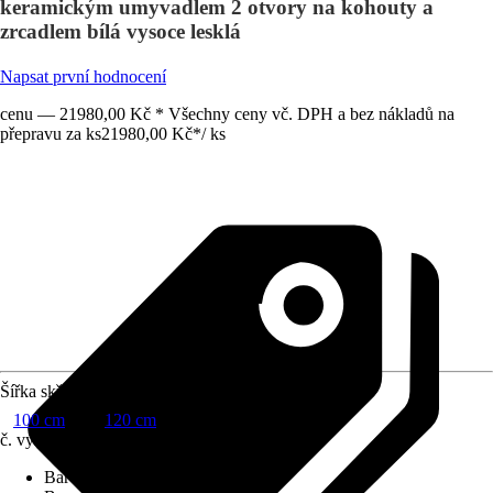
keramickým umyvadlem 2 otvory na kohouty a
zrcadlem bílá vysoce lesklá
Napsat první hodnocení
cenu — 21980,00 Kč * Všechny ceny vč. DPH a bez nákladů na
přepravu za ks
21980,00 Kč
*
/
ks
Šířka skříňky
100 cm
120 cm
č. výrobku
10261727
Barva čela
:
Bílá