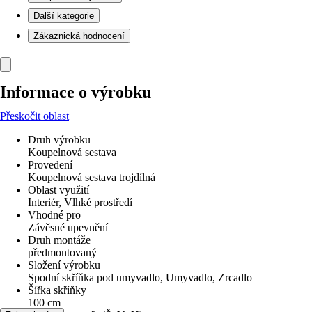
Další kategorie
Zákaznická hodnocení
Informace o výrobku
Přeskočit oblast
Druh výrobku
Koupelnová sestava
Provedení
Koupelnová sestava trojdílná
Oblast využití
Interiér, Vlhké prostředí
Vhodné pro
Závěsné upevnění
Druh montáže
předmontovaný
Složení výrobku
Spodní skříňka pod umyvadlo, Umyvadlo, Zrcadlo
Šířka skříňky
100 cm