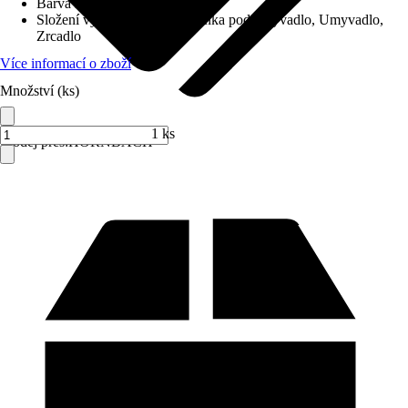
Barva korpusu
:
Bílá
Složení výrobku
:
Spodní skříňka pod umyvadlo, Umyvadlo,
Zrcadlo
Více informací o zboží
Množství (ks)
1 ks
Prodej přes:
HORNBACH