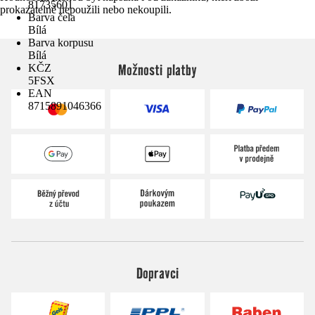
81735601
prokazatelně nepoužili nebo nekoupili.
Barva čela
Bílá
Barva korpusu
Bílá
Možnosti platby
KČZ
5FSX
EAN
8715891046366
Dopravci