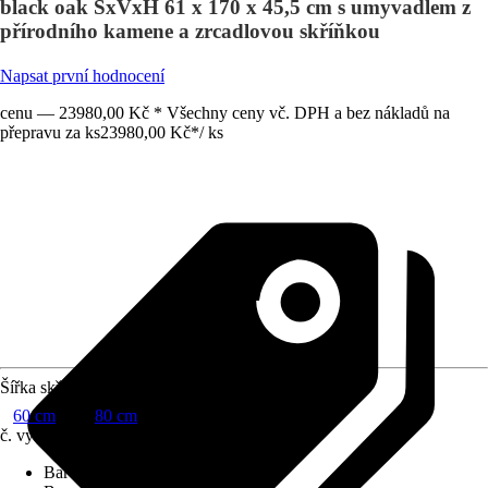
black oak ŠxVxH 61 x 170 x 45,5 cm s umyvadlem z
přírodního kamene a zrcadlovou skříňkou
Napsat první hodnocení
cenu — 23980,00 Kč * Všechny ceny vč. DPH a bez nákladů na
přepravu za ks
23980,00 Kč
*
/
ks
Šířka skříňky
60 cm
80 cm
č. výrobku
10396378
Barva čela
:
Dub černý