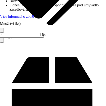
Barva korpusu
:
Dub černý
Složení výrobku
:
Umyvadlo, Spodní skříňka pod umyvadlo,
Zrcadlová skříňka
Více informací o zboží
Množství (ks)
1 ks
Prodej přes:
HORNBACH