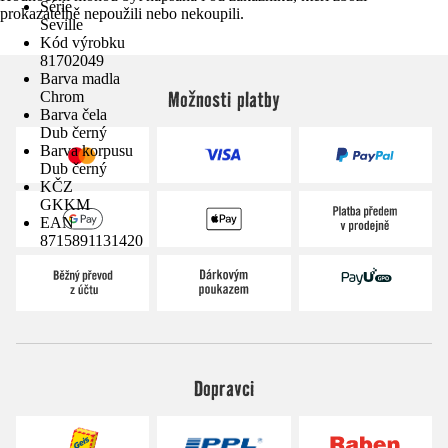
Série
prokazatelně nepoužili nebo nekoupili.
Seville
Kód výrobku
81702049
Barva madla
Možnosti platby
Chrom
Barva čela
Dub černý
Barva korpusu
Dub černý
KČZ
GKKM
EAN
8715891131420
Dopravci