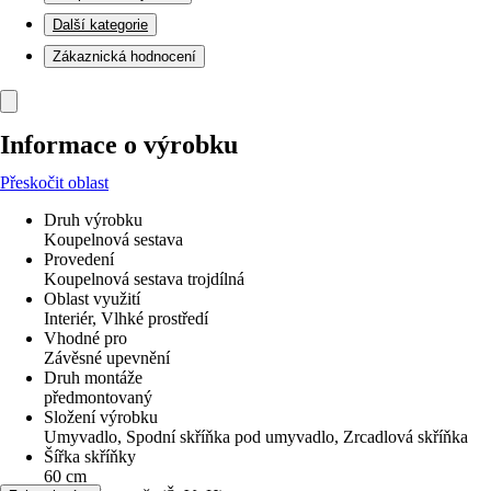
Další kategorie
Zákaznická hodnocení
Informace o výrobku
Přeskočit oblast
Druh výrobku
Koupelnová sestava
Provedení
Koupelnová sestava trojdílná
Oblast využití
Interiér, Vlhké prostředí
Vhodné pro
Závěsné upevnění
Druh montáže
předmontovaný
Složení výrobku
Umyvadlo, Spodní skříňka pod umyvadlo, Zrcadlová skříňka
Šířka skříňky
60 cm