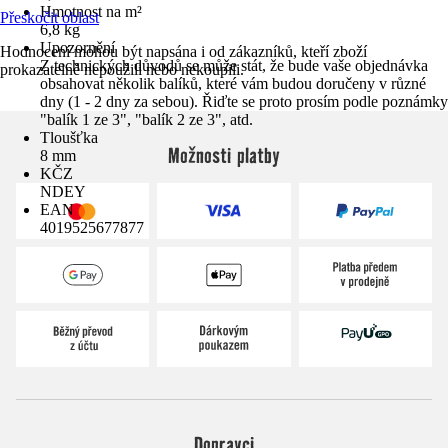
Hmotnost na m²
Přeskočit oblast
6,8 kg
Upozornění
Hodnocení mohou být napsána i od zákazníků, kteří zboží
Z technických důvodů se může stát, že bude vaše objednávka
prokazatelně nepoužili nebo nekoupili.
obsahovat několik balíků, které vám budou doručeny v různé
dny (1 - 2 dny za sebou). Řiďte se proto prosím podle poznámky
"balík 1 ze 3", "balík 2 ze 3", atd.
Tloušťka
Možnosti platby
8 mm
KČZ
NDEY
EAN
4019525677877
Dopravci