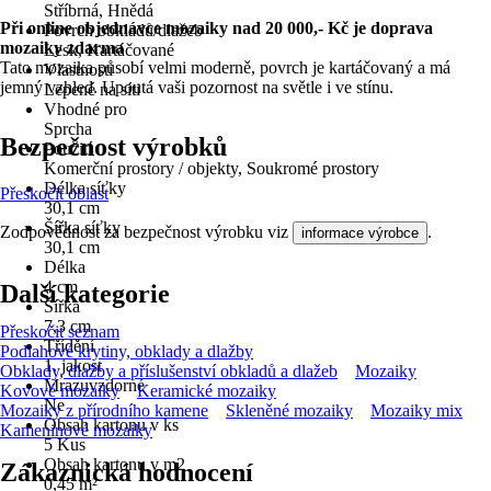
Stříbrná, Hnědá
Při online objednávce mozaiky nad 20 000,- Kč je doprava
Povrch obkladů/dlažeb
mozaiky zdarma
Lesk, Kartáčované
Tato mozaika působí velmi moderně, povrch je kartáčovaný a má
Vlastnosti
jemný vzhled. Upoutá vaši pozornost na světle i ve stínu.
Lepené na síti
Vhodné pro
Sprcha
Bezpečnost výrobků
Použití
Komerční prostory / objekty, Soukromé prostory
Délka síťky
Přeskočit oblast
30,1 cm
Šířka síťky
Zodpovědnost za bezpečnost výrobku viz
.
informace výrobce
30,1 cm
Délka
4 cm
Další kategorie
Šířka
7,3 cm
Přeskočit seznam
Třídění
Podlahové krytiny, obklady a dlažby
1. jakost
Obklady, dlažby a příslušenství obkladů a dlažeb
Mozaiky
Mrazuvzdorné
Kovové mozaiky
Keramické mozaiky
Ne
Mozaiky z přírodního kamene
Skleněné mozaiky
Mozaiky mix
Obsah kartonu v ks
Kameninové mozaiky
5 Kus
Obsah kartonu v m2
Zákaznická hodnocení
0,45 m²