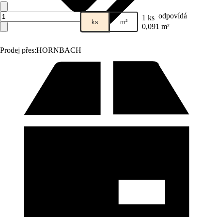
odpovídá
1 ks
ks
m²
0,091 m²
Prodej přes:
HORNBACH