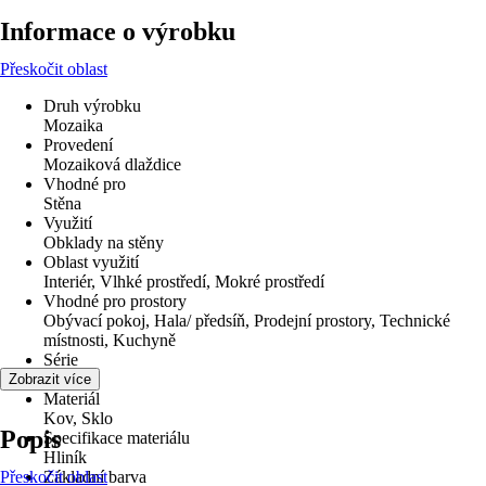
Informace o výrobku
Přeskočit oblast
Druh výrobku
Mozaika
Provedení
Mozaiková dlaždice
Vhodné pro
Stěna
Využití
Obklady na stěny
Oblast využití
Interiér, Vlhké prostředí, Mokré prostředí
Vhodné pro prostory
Obývací pokoj, Hala/ předsíň, Prodejní prostory, Technické
místnosti, Kuchyně
Série
-
Zobrazit více
Materiál
Kov, Sklo
Popis
Specifikace materiálu
Hliník
Přeskočit oblast
Základní barva