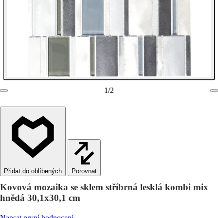
1
/
2
Porovnat
Kovová mozaika se sklem stříbrná lesklá kombi mix
hnědá 30,1x30,1 cm
Napsat první hodnocení