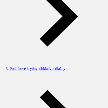
Podlahové krytiny, obklady a dlažby