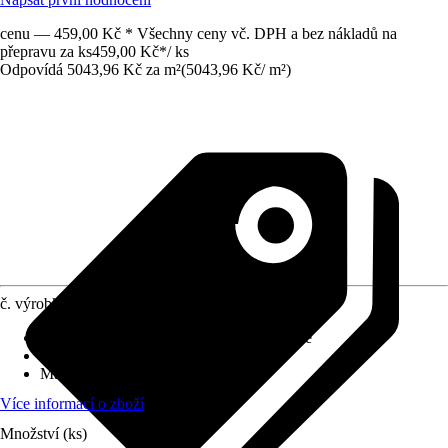
cenu — 459,00 Kč * Všechny ceny vč. DPH a bez nákladů na
přepravu za ks
459,00 Kč
*
/
ks
Odpovídá 5043,96 Kč za m²
(
5043,96 Kč
/
m²
)
č. výrobku
5631623
Povrch obkladů/dlažeb
:
Lesk, Kartáčované
Tloušťka
:
8 mm
Materiál
:
Kov, Sklo
Více informací o zboží
Množství (ks)