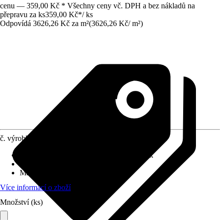
cenu — 359,00 Kč * Všechny ceny vč. DPH a bez nákladů na
přepravu za ks
359,00 Kč
*
/
ks
Odpovídá 3626,26 Kč za m²
(
3626,26 Kč
/
m²
)
č. výrobku
8641678
Povrch obkladů/dlažeb
:
Kartáčované, Lesk
Tloušťka
:
4 mm
Materiál
:
Kov
Více informací o zboží
Množství (ks)