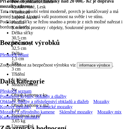
Při online objednávce mozaiky nad 20 000,- Kč je doprava
Povrch obkladů/dlažeb
mozaiky zdarma
Kartáčované, Lesk
Tato mozaika působí velmi moderně, povrch je kartáčovaný a má
Vlastnosti
jemný vzhled. Upoutá vaši pozornost na světle i ve stínu.
Lepené na síti
Podkladové síťky se řežou snadno a proto je z nich možné nařezat i
Použití
bordury a listely.
Komerční prostory / objekty, Soukromé prostory
Délka síťky
30,5 cm
Bezpečnost výrobků
Šířka síťky
32,5 cm
Délka
Přeskočit oblast
1,5 cm
Šířka
Zodpovědnost za bezpečnost výrobku viz
.
informace výrobce
3 cm
Třídění
1. jakost
Další kategorie
Mrazuvzdorné
Ne
Přeskočit seznam
Obsah kartonu v ks
Podlahové krytiny, obklady a dlažby
10 Kus
Obklady, dlažby a příslušenství obkladů a dlažeb
Mozaiky
Obsah kartonu v m2
Kovové mozaiky
Keramické mozaiky
1 m²
Mozaiky z přírodního kamene
Skleněné mozaiky
Mozaiky mix
Hmotnost na m²
Kameninové mozaiky
3,65 kg
Upozornění
Zákaznická hodnocení