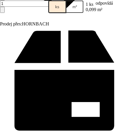
odpovídá
1 ks
ks
m²
0,099 m²
Prodej přes:
HORNBACH