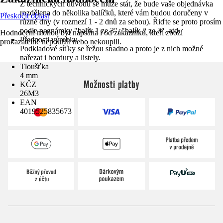
Z technických důvodů se může stát, že bude vaše objednávka
rozdělena do několika balíčků, které vám budou doručeny v
Přeskočit oblast
různé dny (v rozmezí 1 - 2 dnů za sebou). Řiďte se proto prosím
podle poznámky "balík 1 ze 3", "balík 2 ze 3", atd.
Hodnocení mohou být napsána i od zákazníků, kteří zboží
Přednosti výrobku
prokazatelně nepoužili nebo nekoupili.
Podkladové síťky se řežou snadno a proto je z nich možné
nařezat i bordury a listely.
Tloušťka
4 mm
Možnosti platby
KČZ
26M3
EAN
4019525835673