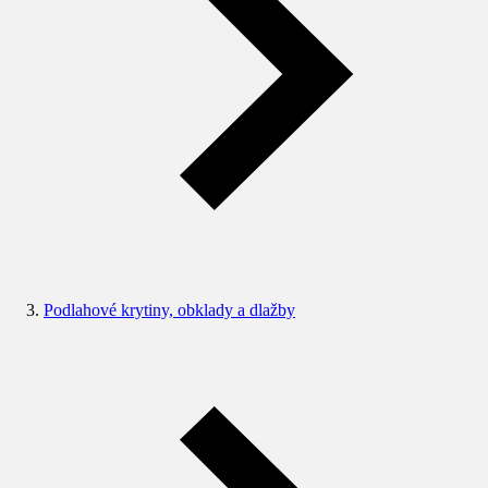
Podlahové krytiny, obklady a dlažby