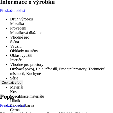
Informace o výrobku
Přeskočit oblast
Druh výrobku
Mozaika
Provedení
Mozaiková dlaždice
Vhodné pro
Stěna
Využití
Obklady na stěny
Oblast využití
Interiér
Vhodné pro prostory
Obývací pokoj, Hala/ předsíň, Prodejní prostory, Technické
místnosti, Kuchyně
Série
-
Zobrazit více
Materiál
Kov
Popis
Specifikace materiálu
Hliník
Přeskočit oblast
Základní barva
Černá