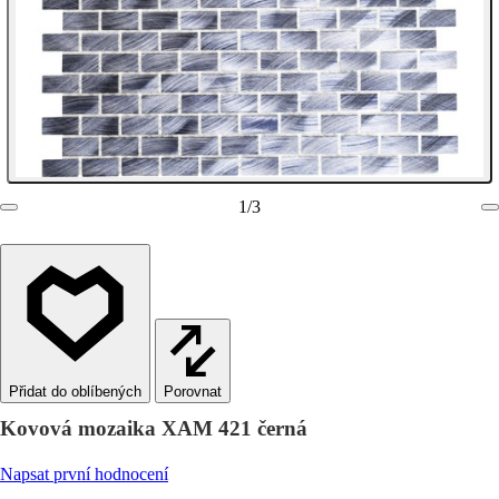
1
/
3
Porovnat
Kovová mozaika XAM 421 černá
Napsat první hodnocení