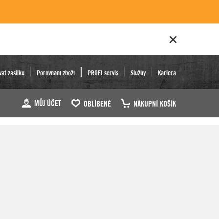
vat zásilku
Porovnání zboží
PROFI servis
Služby
Kariéra
MŮJ ÚČET
OBLÍBENÉ
NÁKUPNÍ KOŠÍK