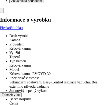
Zákaznická hodnocení
Informace o výrobku
Přeskočit oblast
Druh výrobku
Kamna
Provedení
Krbová kamna
Využití
Topení
Typ kamen
Krbová kamna
Model
Krbová kamna EVGYD 30
Specifické vlastnosti
Sekundární spalování, Easy-Control regulace vzduchu, Bez
externího přívodu vzduchu
Jmenovitý tepelný výkon
5,1 kW
Zobrazit více
Barva korpusu
Černá