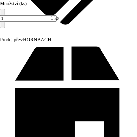
Množství (ks)
1 ks
Prodej přes:
HORNBACH