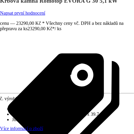
Krbová kamna Romotop EVORA G 30 5,1 kW
Napsat první hodnocení
cenu — 23290,00 Kč * Všechny ceny vč. DPH a bez nákladů na
přepravu za ks
23290,00 Kč
*
/
ks
č. výrobku
12051751
Provedení
:
Krbová kamna
Rozměry (ŠxVxH)
:
51.6 cm x 98.2 cm x 39.7 cm
Jmenovitý tepelný výkon
:
5,1 kW
Více informací o zboží