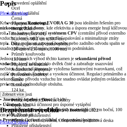
Popis
Provedení opláštění
Ocel
Přeskočit oblast
Barva opláštění
Černá
Krbová kamna
Romotop EVORA G 30
jsou ideálním řešením pro
Připojení kouřovodu
nízkoenergetické domy
, kde efektivita a úspora energie hrají klíčovou
Horní, Zadní
roli. Tato kamna disponují
systémem CPV
(centrální přívod externího
Rozměry (ŠxVxH)
vzduchu), který zajišťuje optimální spalování a minimalizuje ztráty
51.6 cm x 98.2 cm x 39.7 cm
tepla. Díky možnosti zapojení horního nebo zadního odvodu spalin se
Odstup (po straně/vzadu/vpředu)
snadno přizpůsobí různým prostorovým podmínkám.
350 mm x 250 mm x 1000 mm
Průměr kouřovodu
Jednou z hlavních výhod těchto kamen je
sekundární přívod
150 mm
vzduchu
, který udržuje sklo dvířek čisté a zabraňuje usazování
Připojení ke komínu
nečistot. Spalovací komora je vyložena šamotovými tvarovkami, což
Jednoduché připojení
zajišťuje dlouhou životnost a vysokou účinnost. Regulaci primárního a
Provedení vyzdívky
sekundárního přívodu vzduchu lze snadno ovládat jediným ovládacím
Šamot
prvkem, což zjednodušuje obsluhu.
Hmotnost
124 kg
Klíčové vlastnosti
Zobrazit více
Palivo
•
Jmenovitý tepelný výkon:
5.1 kW
Polenové dřevo, Dřevěné brikety
•
Účinnost:
Vysoká účinnost pro úsporné vytápění
Oprávnění
Bezpečnost výrobků
•
Bezpečná vzdálenost od hořlavých materiálů:
35 cm boční, 100
EN 13240, 2. stupeň BImSchV, Ecodesign 2022
cm před, 25 cm za
Potřebné příslušenství
•
Provedení:
Ocelové opláštění s elegantním designem
Připojovací trubní vedení, Ohnivzdorná podlahová deska
Přeskočit oblast
Přiložené příslušenství