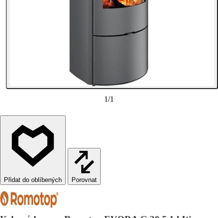
1
/
1
Porovnat