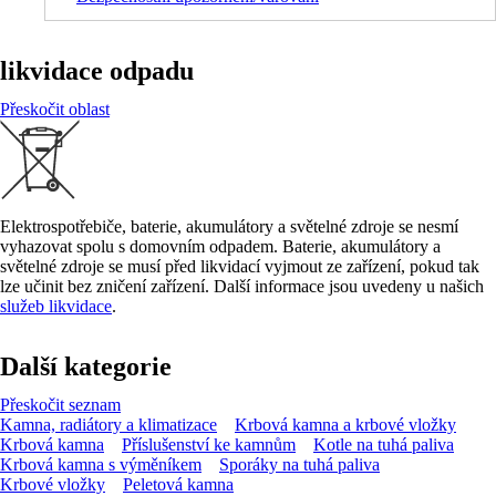
likvidace odpadu
Přeskočit oblast
Elektrospotřebiče, baterie, akumulátory a světelné zdroje se nesmí
vyhazovat spolu s domovním odpadem. Baterie, akumulátory a
světelné zdroje se musí před likvidací vyjmout ze zařízení, pokud tak
lze učinit bez zničení zařízení. Další informace jsou uvedeny u našich
služeb likvidace
.
Další kategorie
Přeskočit seznam
Kamna, radiátory a klimatizace
Krbová kamna a krbové vložky
Krbová kamna
Příslušenství ke kamnům
Kotle na tuhá paliva
Krbová kamna s výměníkem
Sporáky na tuhá paliva
Krbové vložky
Peletová kamna