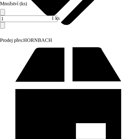
Množství (ks)
1 ks
Prodej přes:
HORNBACH