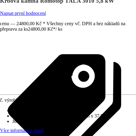
Krbová kamna Romotop TALA 3010 5,8 kW
Napsat první hodnocení
cenu — 24800,00 Kč * Všechny ceny vč. DPH a bez nákladů na
přepravu za ks
24800,00 Kč
*
/
ks
č. výrobku
12051719
Provedení
:
Krbová kamna
Rozměry (ŠxVxH)
:
51.1 cm x 105.6 cm x 37.5 cm
Jmenovitý tepelný výkon
:
5,8 kW
Více informací o zboží