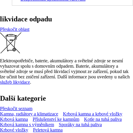
likvidace odpadu
Přeskočit oblast
Elektrospotřebiče, baterie, akumulátory a světelné zdroje se nesmí
vyhazovat spolu s domovním odpadem. Baterie, akumulátory a
světelné zdroje se musí před likvidací vyjmout ze zařízení, pokud tak
lze učinit bez zničení zařízení. Další informace jsou uvedeny u našich
služeb likvidace
.
Další kategorie
Přeskočit seznam
Kamna, radiátory a klimatizace
Krbová kamna a krbové vložky
Krbová kamna
Příslušenství ke kamnům
Kotle na tuhá paliva
Krbová kamna s výměníkem
Sporáky na tuhá paliva
Krbové vložky
Peletová kamna