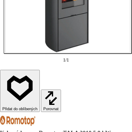
1
/
1
Porovnat