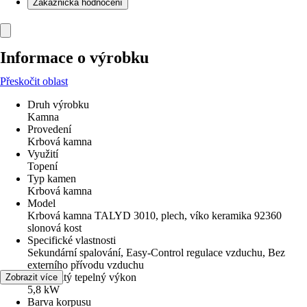
Zákaznická hodnocení
Informace o výrobku
Přeskočit oblast
Druh výrobku
Kamna
Provedení
Krbová kamna
Využití
Topení
Typ kamen
Krbová kamna
Model
Krbová kamna TALYD 3010, plech, víko keramika 92360
slonová kost
Specifické vlastnosti
Sekundární spalování, Easy-Control regulace vzduchu, Bez
externího přívodu vzduchu
Jmenovitý tepelný výkon
Zobrazit více
5,8 kW
Barva korpusu