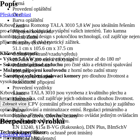
Popis
Černá
Provedení opláštění
Přeskočit oblast
Ocel
Barva opláštění
Krbová kamna Romotop TALA 3010 5,8 kW jsou ideálním řešením
Černá
pro efektivní a ekologické vytápění vašich interiérů. Tato kamna
Připojení kouřovodu
kombinují moderní design s pokročilou technologií, což zajišťuje nejen
Horní, Zadní
příjemné teplo, ale také estetický zážitek.
Rozměry (ŠxVxH)
51.1 cm x 105.6 cm x 37.5 cm
Klíčové vlastnosti:
Odstup (po straně/vzadu/vpředu)
•
Výkon 5,8 kW
pro efektivní vytápění prostor až do 180 m³
250 mm x 200 mm x 1300 mm
•
Sekundární přívod vzduchu
pro čisté sklo a efektivní spalování
Průměr kouřovodu
•
Možnost připojení kouřovodu
z horní nebo zadní strany
150 mm
•
Šamotové vyložení spalovací komory
pro dlouhou životnost a
Připojení ke komínu
vysokou účinnost
Jednoduché připojení
Provedení vyzdívky
Krbová kamna TALA 3010 jsou vyrobena z kvalitního plechu a
Šamot
keramického víka, což zajišťuje jejich odolnost a dlouhou životnost.
Hmotnost
Díky systému CPV (centrální přívod externího vzduchu) je zajištěno
Zobrazit více
123 kg
optimální spalování a minimalizace emisí. Regulaci primárního a
Palivo
sekundárního přívodu vzduchu lze snadno ovládat jediným ovládacím
Polenové dřevo, Dřevěné brikety
Bezpečnost výrobků
prvkem, což zjednodušuje obsluhu.
Oprávnění
EN 13240, §15a B-VG (Rakousko), DIN Plus, BImSchV
Technická specifikace:
(spolkový zákon o ochraně proti imisím)
Přeskočit oblast
• Hmotnost: 123 kg
Potřebné příslušenství