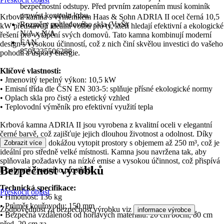
bezpečnostní odstupy. Před prvním zatopením musí kominík
provést kontrolu krbu.
Krbová kamna s výměníkem Haas & Sohn ADRIA II ocel černá 10,5
Rozměry pohledového skla (VxŠ)
kW představují ideální volbu pro ty, kteří hledají efektivní a ekologické
N/A x N/A
řešení pro vytápění svých domovů. Tato kamna kombinují moderní
EAN
design s vysokou účinností, což z nich činí skvělou investici do vašeho
8595235506288
pohodlí a úspory energie.
Klíčové vlastnosti:
• Jmenovitý tepelný výkon: 10,5 kW
• Emisní třída dle ČSN EN 303-5: splňuje přísné ekologické normy
• Oplach skla pro čistý a estetický vzhled
• Teplovodní výměník pro efektivní využití tepla
Krbová kamna ADRIA II jsou vyrobena z kvalitní oceli v elegantní
černé barvě, což zajišťuje jejich dlouhou životnost a odolnost. Díky
svému výkonu dokážou vytopit prostory s objemem až 250 m³, což je
Zobrazit více
ideální pro středně velké místnosti. Kamna jsou navržena tak, aby
splňovala požadavky na nízké emise a vysokou účinnost, což přispívá
Bezpečnost výrobků
k ochraně životního prostředí.
Technická specifikace:
Přeskočit oblast
• Hmotnost: 136 kg
• Průměr kouřovodu: 150 mm
Zodpovědnost za bezpečnost výrobku viz
.
informace výrobce
• Bezpečná vzdálenost od hořlavých materiálů: 20 cm boční, 80 cm
před, 20 cm za