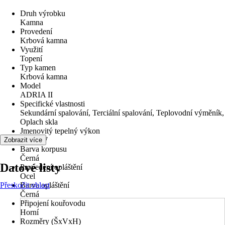
Druh výrobku
Kamna
Provedení
Krbová kamna
Využití
Topení
Typ kamen
Krbová kamna
Model
ADRIA II
Specifické vlastnosti
Sekundární spalování, Terciální spalování, Teplovodní výměník,
Oplach skla
Jmenovitý tepelný výkon
10,5 kW
Zobrazit více
Barva korpusu
Černá
Datové listy
Provedení opláštění
Ocel
Přeskočit oblast
Barva opláštění
Černá
Připojení kouřovodu
Horní
Rozměry (ŠxVxH)