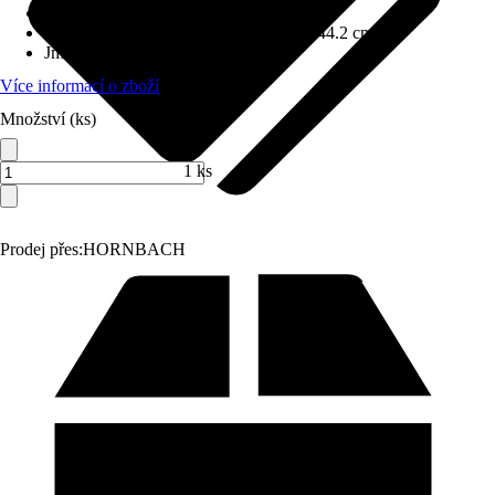
Provedení
:
Krbová kamna
Rozměry (ŠxVxH)
:
56 cm x 105 cm x 44.2 cm
Jmenovitý tepelný výkon
:
10,5 kW
Více informací o zboží
Množství (ks)
1 ks
Prodej přes:
HORNBACH