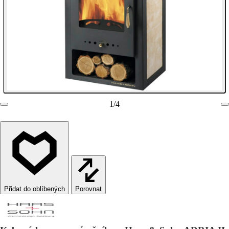
1
/
4
Porovnat