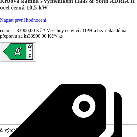
Krbová kamna s výměníkem Haas & Sohn ADRIA II
ocel černá 10,5 kW
Napsat první hodnocení
cenu — 33900,00 Kč * Všechny ceny vč. DPH a bez nákladů na
přepravu za ks
33900,00 Kč
*
/
ks
č. výrobku
12243842