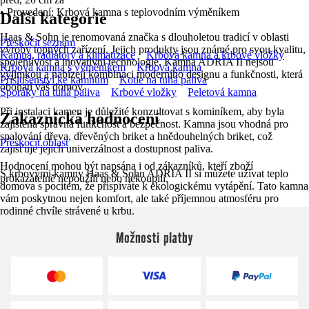
• Provedení: Krbová kamna s teplovodním výměníkem
Další kategorie
Haas & Sohn je renomovaná značka s dlouholetou tradicí v oblasti
Přeskočit seznam
výroby topných zařízení. Jejich produkty jsou známé pro svou kvalitu,
Kamna, radiátory a klimatizace
Krbová kamna a krbové vložky
spolehlivost a inovativní technologie. Kamna ADRIA II nejsou
Krbová kamna s výměníkem
Krbová kamna
výjimkou a nabízejí kombinaci moderního designu a funkčnosti, která
Příslušenství ke kamnům
Kotle na tuhá paliva
obohatí váš domov.
Sporáky na tuhá paliva
Krbové vložky
Peletová kamna
Při instalaci kamen je důležité konzultovat s kominíkem, aby byla
Zákaznická hodnocení
zajištěna správná funkčnost a bezpečnost. Kamna jsou vhodná pro
spalování dřeva, dřevěných briket a hnědouhelných briket, což
Přeskočit oblast
zajišťuje jejich univerzálnost a dostupnost paliva.
Hodnocení mohou být napsána i od zákazníků, kteří zboží
S krbovými kamny Haas & Sohn ADRIA II si můžete užívat teplo
prokazatelně nepoužili nebo nekoupili.
domova s pocitem, že přispíváte k ekologickému vytápění. Tato kamna
vám poskytnou nejen komfort, ale také příjemnou atmosféru pro
rodinné chvíle strávené u krbu.
Možnosti platby