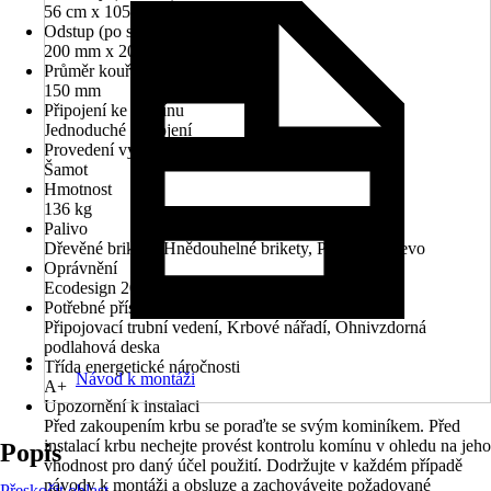
56 cm x 105 cm x 44.2 cm
Odstup (po straně/vzadu/vpředu)
200 mm x 200 mm x 800 mm
Průměr kouřovodu
150 mm
Připojení ke komínu
Jednoduché připojení
Provedení vyzdívky
Šamot
Hmotnost
136 kg
Palivo
Dřevěné brikety, Hnědouhelné brikety, Polenové dřevo
Oprávnění
Ecodesign 2022
Potřebné příslušenství
Připojovací trubní vedení, Krbové nářadí, Ohnivzdorná
podlahová deska
Třída energetické náročnosti
Návod k montáži
A+
Upozornění k instalaci
Před zakoupením krbu se poraďte se svým kominíkem. Před
instalací krbu nechejte provést kontrolu komínu v ohledu na jeho
Popis
vhodnost pro daný účel použití. Dodržujte v každém případě
návody k montáži a obsluze a zachovávejte požadované
Přeskočit oblast