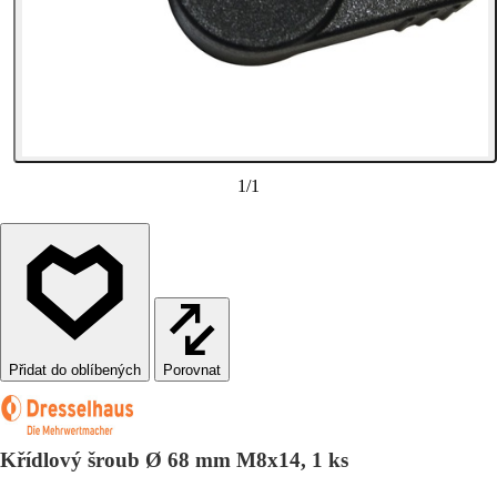
1
/
1
Porovnat
Křídlový šroub Ø 68 mm M8x14, 1 ks