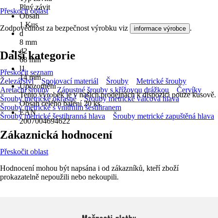
Plný závit
Přeskočit oblast
Obsah
1 Kus
Zodpovědnost za bezpečnost výrobku viz
.
informace výrobce
d
8 mm
d2
Další kategorie
68 mm
l1
Přeskočit seznam
14 mm
Železářství
Spojovací materiál
Šrouby
Metrické šrouby
Upozornění
Aretační šrouby
Zápustné šrouby s křížovou drážkou
Červíky
Tento výrobek je v našich prodejnách k dispozici pouze kusově.
Šrouby metrické okrasné
Šrouby metrické válcová hlava
Obsah celého balení 20 ks.
Šrouby metrické s vnitřním šestihranem
EAN
Šrouby metrické šestihranná hlava
Šrouby metrické zapuštěná hlava
2007004694622
Zákaznická hodnocení
Přeskočit oblast
Hodnocení mohou být napsána i od zákazníků, kteří zboží
prokazatelně nepoužili nebo nekoupili.