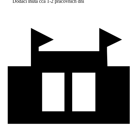
Dodací lhůta cca 1-2 pracovních dní