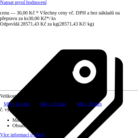
Napsat první hodnocení
cenu — 30,00 Kč * Všechny ceny vč. DPH a bez nákladů na
přepravu za ks
30,00 Kč
*
/
ks
Odpovídá 28571,43 Kč za kg
(
28571,43 Kč
/
kg
)
Velikost
M8 x 14 mm
M8 x 23 mm
M8 x 38 mm
č. výrobku
8823314
Materiál
:
Plast, Ocel
Obsah
:
1 Kus
Více informací o zboží