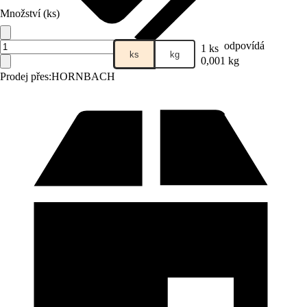
Množství (ks)
odpovídá
1 ks
ks
kg
0,001 kg
Prodej přes:
HORNBACH