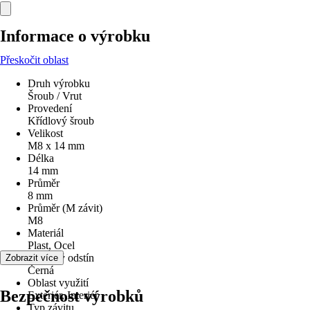
Informace o výrobku
Přeskočit oblast
Druh výrobku
Šroub / Vrut
Provedení
Křídlový šroub
Velikost
M8 x 14 mm
Délka
14 mm
Průměr
8 mm
Průměr (M závit)
M8
Materiál
Plast, Ocel
Barevný odstín
Zobrazit více
Černá
Oblast využití
Bezpečnost výrobků
Exteriér, Interiér
Typ závitu