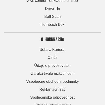
XXL centrum obkladů a dlažeb
Drive - In
Self-Scan
Hornbach Box
O HORNBACHu
Jobs a Kariera
O nás
Údaje o provozovateli
Záruka trvale nízkých cen
Všeobecné obchodní podmínky
Reklamační řád
Společenská odpovědnost