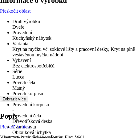
Informace o výrobku
Přeskočit oblast
Druh výrobku
Dveře
Provedení
Kuchyňský nábytek
Varianta
Kryt na myčku vč. soklové lišty a pracovní desky, Kryt na plně
vestavěnou myčku nádobí
Vybavení
Bez elektrospotřebičů
Série
Lucca
Povrch čela
Matný
Povrch korpusu
Matný
Zobrazit více
Provedení korpusu
-
Popis
Provedení čela
Dřevotřísková deska
Přeskočit oblast
Tvar úchytu
Oblouková úchytka
Vlastnosti kuchyňského nábytku Flex-Well
Tloušťka pracovní desky