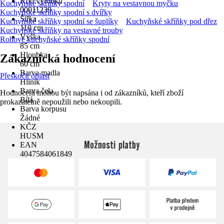
Kód výrobku
Kuchyňské skříňky spodní
Kryty na vestavnou myčku
00011239
Kuchyňské skříňky spodní s dvířky
Šířka
Kuchyňské skříňky spodní se šuplíky
Kuchyňské skříňky pod dřez
110 cm
Kuchyňské skříňky na vestavné trouby
Výška
Rohové kuchyňské skříňky spodní
85 cm
Hloubka
Zákaznická hodnocení
60 cm
Barva madla
Přeskočit oblast
Hliník
Barva čela
Hodnocení mohou být napsána i od zákazníků, kteří zboží
Bílá
prokazatelně nepoužili nebo nekoupili.
Barva korpusu
Žádné
KČZ
HUSM
Možnosti platby
EAN
4047584061849