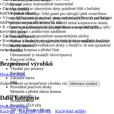
• Celokovové panty trojrozměrně nastavitelné
28 mm
• Zásuvky (lehké) se zásuvnými rámy potažené fólií s bočními
Upozornění
kuličkovými drážkami
Výrobek obsahuje: čelní panel pro stávající plně vestavěnou
• Výsuvy (těžko nosné) ocelové rámy vedené válečkem (s práškovým
myčku nádobí, podstavec, pracovní desku 110 x 60 cm. Mějte
nástřikem) s nosnou základnou 16 mm
prosím na paměti, že myčka nádobí nemá korpusovou stranu.
• K výsuvům je k dispozici boční stabilizace s nastavitelnými
Jako optimální doplněk použijte dřezovou spodní skříňku SPU
kovovými tyčemi s práškovým nástřikem
50 Lucca.
• Závěsné skříňky s trojrozměrně nastavitelnými závěsy
Součástí balení
• Konstrukce nábytku se skrytým excentrickým montážním kováním
Návod k montáži pro upevnění čela je vždy součástí dodávky
• Použití nábytkové dřevotřískové desky o tloušťce 16 mm (potažené
myčky nádobí.
melaminem) v korpusu a přední části
Zarážka
Oboustranné (s montáží vlevo/vpravo)
Pracovní výška
Bezpečnost výrobků
85 cm
Vhodné pro prostory
Kuchyně
Přeskočit oblast
Základní barva
Bílá
Zodpovědnost za bezpečnost výrobku viz
.
informace výrobce
Provedení pracovní desky
Melamin s přední silnou hranou
Druh montáže
Další kategorie
Nesmontované
Rozměry (ŠxVxH)
Přeskočit seznam
110 cm x 85 cm x 60 cm
Kuchyně
Kuchyňský nábytek
Kuchyňské skříňky