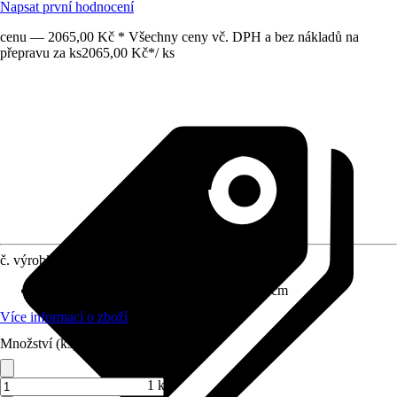
Napsat první hodnocení
cenu — 2065,00 Kč * Všechny ceny vč. DPH a bez nákladů na
přepravu za ks
2065,00 Kč
*
/
ks
č. výrobku
10507583
Rozměry (ŠxVxH)
:
110 cm x 85 cm x 60 cm
Více informací o zboží
Množství (ks)
1 ks