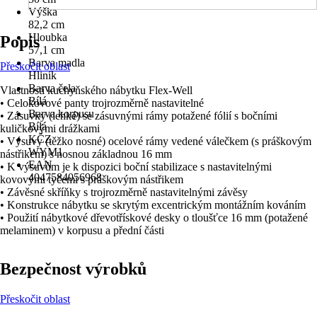
Výška
82,2 cm
Hloubka
Popis
57,1 cm
Barva madla
Přeskočit oblast
Hliník
Barva čela
Vlastnosti kuchyňského nábytku Flex-Well
Bílá
• Celokovové panty trojrozměrně nastavitelné
Barva korpusu
• Zásuvky (lehké) se zásuvnými rámy potažené fólií s bočními
Bílá
kuličkovými drážkami
KČZ
• Výsuvy (těžko nosné) ocelové rámy vedené válečkem (s práškovým
WYM1
nástřikem) s nosnou základnou 16 mm
EAN
• K výsuvům je k dispozici boční stabilizace s nastavitelnými
4047584056968
kovovými tyčemi s práškovým nástřikem
• Závěsné skříňky s trojrozměrně nastavitelnými závěsy
• Konstrukce nábytku se skrytým excentrickým montážním kováním
• Použití nábytkové dřevotřískové desky o tloušťce 16 mm (potažené
melaminem) v korpusu a přední části
Bezpečnost výrobků
Přeskočit oblast