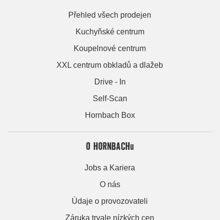
Přehled všech prodejen
Kuchyňské centrum
Koupelnové centrum
XXL centrum obkladů a dlažeb
Drive - In
Self-Scan
Hornbach Box
O HORNBACHu
Jobs a Kariera
O nás
Údaje o provozovateli
Záruka trvale nízkých cen