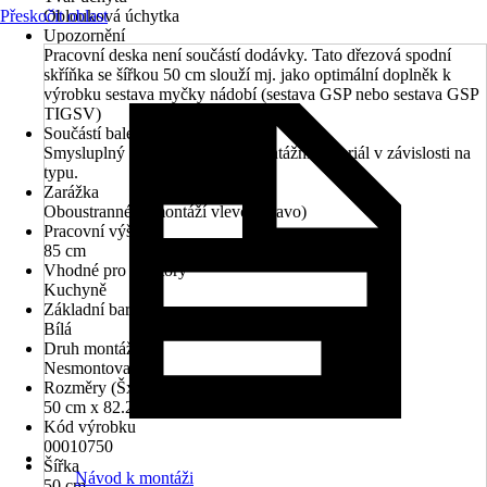
Přeskočit oblast
Oblouková úchytka
Upozornění
Pracovní deska není součástí dodávky. Tato dřezová spodní
skříňka se šířkou 50 cm slouží mj. jako optimální doplněk k
výrobku sestava myčky nádobí (sestava GSP nebo sestava GSP
TIGSV)
Součástí balení
Smysluplný montážní návod, montážní materiál v závislosti na
typu.
Zarážka
Oboustranné (s montáží vlevo/vpravo)
Pracovní výška
85 cm
Vhodné pro prostory
Kuchyně
Základní barva
Bílá
Druh montáže
Nesmontované
Rozměry (ŠxVxH)
50 cm x 82.2 cm x 57.1 cm
Kód výrobku
00010750
Šířka
Návod k montáži
50 cm