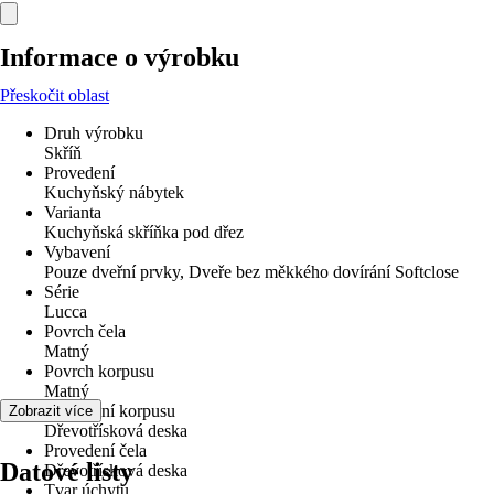
Informace o výrobku
Přeskočit oblast
Druh výrobku
Skříň
Provedení
Kuchyňský nábytek
Varianta
Kuchyňská skříňka pod dřez
Vybavení
Pouze dveřní prvky, Dveře bez měkkého dovírání Softclose
Série
Lucca
Povrch čela
Matný
Povrch korpusu
Matný
Provedení korpusu
Zobrazit více
Dřevotřísková deska
Provedení čela
Datové listy
Dřevotřísková deska
Tvar úchytu