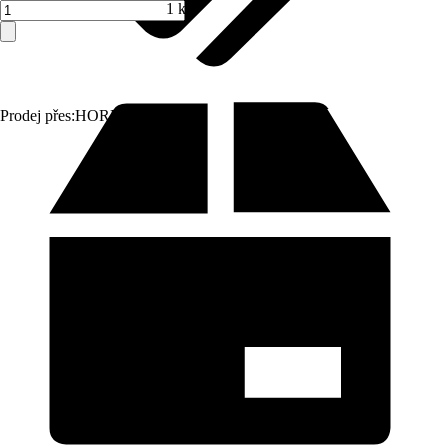
1 ks
Prodej přes:
HORNBACH