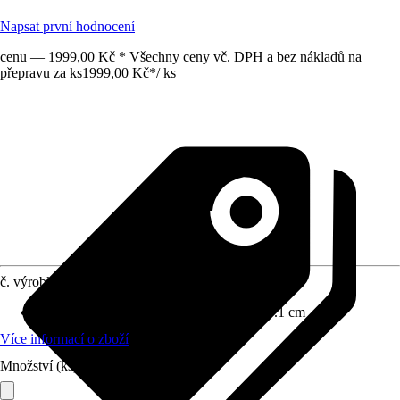
Napsat první hodnocení
cenu — 1999,00 Kč * Všechny ceny vč. DPH a bez nákladů na
přepravu za ks
1999,00 Kč
*
/
ks
č. výrobku
10507581
Rozměry (ŠxVxH)
:
50 cm x 82.2 cm x 57.1 cm
Více informací o zboží
Množství (ks)