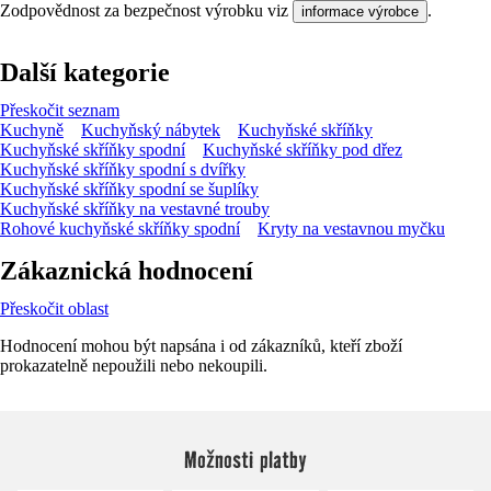
Zodpovědnost za bezpečnost výrobku viz
.
informace výrobce
Další kategorie
Přeskočit seznam
Kuchyně
Kuchyňský nábytek
Kuchyňské skříňky
Kuchyňské skříňky spodní
Kuchyňské skříňky pod dřez
Kuchyňské skříňky spodní s dvířky
Kuchyňské skříňky spodní se šuplíky
Kuchyňské skříňky na vestavné trouby
Rohové kuchyňské skříňky spodní
Kryty na vestavnou myčku
Zákaznická hodnocení
Přeskočit oblast
Hodnocení mohou být napsána i od zákazníků, kteří zboží
prokazatelně nepoužili nebo nekoupili.
Možnosti platby