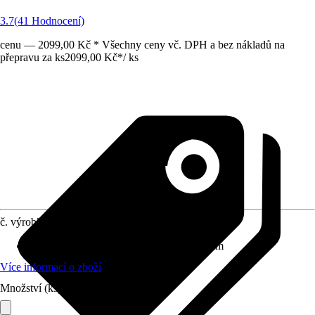
3.7
(41 Hodnocení)
cenu — 2099,00 Kč * Všechny ceny vč. DPH a bez nákladů na
přepravu za ks
2099,00 Kč
*
/
ks
č. výrobku
7233329
Rozměry (ŠxVxH)
:
50 cm x 85 cm x 50 cm
Více informací o zboží
Množství (ks)