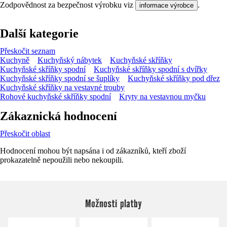
Zodpovědnost za bezpečnost výrobku viz
.
informace výrobce
Další kategorie
Přeskočit seznam
Kuchyně
Kuchyňský nábytek
Kuchyňské skříňky
Kuchyňské skříňky spodní
Kuchyňské skříňky spodní s dvířky
Kuchyňské skříňky spodní se šuplíky
Kuchyňské skříňky pod dřez
Kuchyňské skříňky na vestavné trouby
Rohové kuchyňské skříňky spodní
Kryty na vestavnou myčku
Zákaznická hodnocení
Přeskočit oblast
Hodnocení mohou být napsána i od zákazníků, kteří zboží
prokazatelně nepoužili nebo nekoupili.
Možnosti platby