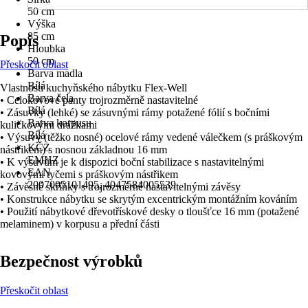
50 cm
Výška
85 cm
Popis
Hloubka
50 cm
Přeskočit oblast
Barva madla
Bílá
Vlastnosti kuchyňského nábytku Flex-Well
Barva čela
• Celokovové panty trojrozměrně nastavitelné
Bílá
• Zásuvky (lehké) se zásuvnými rámy potažené fólií s bočními
Barva korpusu
kuličkovými drážkami
Bílá
• Výsuvy (těžko nosné) ocelové rámy vedené válečkem (s práškovým
KČZ
nástřikem) s nosnou základnou 16 mm
EMHZ
• K výsuvům je k dispozici boční stabilizace s nastavitelnými
EAN
kovovými tyčemi s práškovým nástřikem
2007005101495, 4047584005539
• Závěsné skříňky s trojrozměrně nastavitelnými závěsy
• Konstrukce nábytku se skrytým excentrickým montážním kováním
• Použití nábytkové dřevotřískové desky o tloušťce 16 mm (potažené
melaminem) v korpusu a přední části
Bezpečnost výrobků
Přeskočit oblast