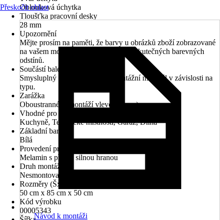
Přeskočit oblast
Oblouková úchytka
Tloušťka pracovní desky
28 mm
Upozornění
Mějte prosím na paměti, že barvy u obrázků zboží zobrazované
na vašem monitoru se mohou lišit od skutečných barevných
odstínů.
Součástí balení
Smysluplný montážní návod, montážní materiál v závislosti na
typu.
Zarážka
Oboustranné (s montáží vlevo/vpravo)
Vhodné pro prostory
Kuchyně, Technické místnosti, Garáž, Dílna
Základní barva
Bílá
Provedení pracovní desky
Melamin s přední silnou hranou
Druh montáže
Nesmontované
Rozměry (ŠxVxH)
50 cm x 85 cm x 50 cm
Kód výrobku
00005343
Návod k montáži
Šířka