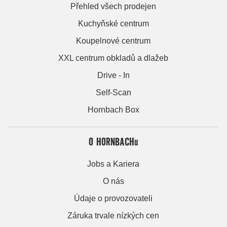
Přehled všech prodejen
Kuchyňské centrum
Koupelnové centrum
XXL centrum obkladů a dlažeb
Drive - In
Self-Scan
Hornbach Box
O HORNBACHu
Jobs a Kariera
O nás
Údaje o provozovateli
Záruka trvale nízkých cen