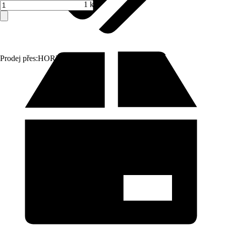
1 ks
Prodej přes:
HORNBACH