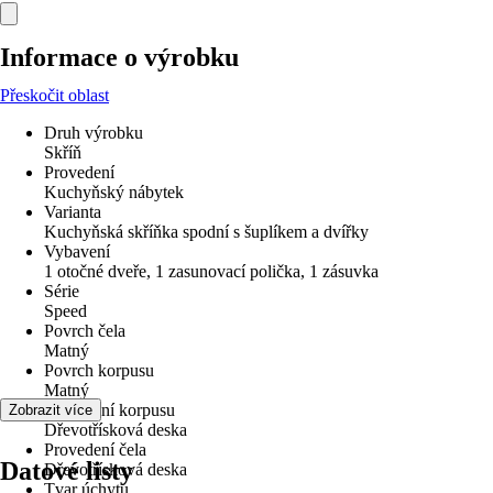
Informace o výrobku
Přeskočit oblast
Druh výrobku
Skříň
Provedení
Kuchyňský nábytek
Varianta
Kuchyňská skříňka spodní s šuplíkem a dvířky
Vybavení
1 otočné dveře, 1 zasunovací polička, 1 zásuvka
Série
Speed
Povrch čela
Matný
Povrch korpusu
Matný
Provedení korpusu
Zobrazit více
Dřevotřísková deska
Provedení čela
Datové listy
Dřevotřísková deska
Tvar úchytu