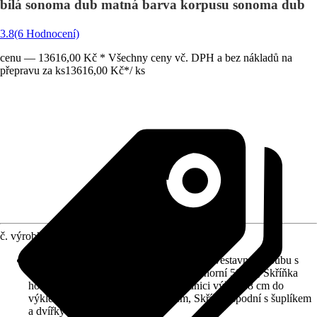
bílá sonoma dub matná barva korpusu sonoma dub
3.8
(6 Hodnocení)
cenu — 13616,00 Kč * Všechny ceny vč. DPH a bez nákladů na
přepravu za ks
13616,00 Kč
*
/
ks
č. výrobku
6331428
Včetně kuchyňských skříněk
:
Skříňka na vestavnou troubu s
lemem, Skříňka horní 100 cm, Skříňka horní 50 cm, Skříňka
horní 60 cm, Skříň pro vestavnou lednici výška 88 cm do
výklenku, Skříňka pod dřez 100 cm, Skříňka spodní s šuplíkem
a dvířky 50 cm