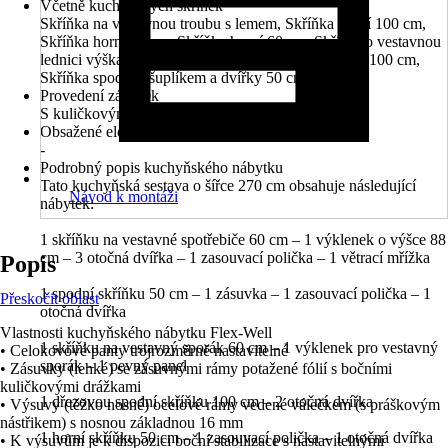
Včetně kuchyňských skříněk
Skříňka na vestavnou troubu s lemem, Skříňka horní 100 cm,
Skříňka horní 50 cm, Skříňka horní 60 cm, Skříň pro vestavnou
lednici výška 88 cm do výklenku, Skříňka pod dřez 100 cm,
Skříňka spodní s šuplíkem a dvířky 50 cm
Provedení zásuvek
S kuličkovým vedením a rámem z hoblinové desky
Obsažené elektrické spotřebiče
-
Podrobný popis kuchyňského nábytku
Tato kuchyňská sestava o šířce 270 cm obsahuje následující
Návod k montáži
nábytek:
1 skříňku na vestavné spotřebiče 60 cm – 1 výklenek o výšce 88
cm – 3 otočná dvířka – 1 zasouvací polička – 1 větrací mřížka
Popis
1 spodní skříňku 50 cm – 1 zásuvka – 1 zasouvací polička – 1
Přeskočit oblast
otočná dvířka
Vlastnosti kuchyňského nábytku Flex-Well
1 skříňku na vestavný sporák 60 cm – 1 výklenek pro vestavný
• Celokovové panty trojrozměrně nastavitelné
sporák – 1 pevný panel
• Zásuvky (lehké) se zásuvnými rámy potažené fólií s bočními
kuličkovými drážkami
1 dřezovou spodní skříňku 100 cm – 2 otočná dvířka
• Výsuvy (těžko nosné) ocelové rámy vedené válečkem (s práškovým
nástřikem) s nosnou základnou 16 mm
1 horní skříňku 50 cm – 1 zasouvací polička – 1 otočná dvířka
• K výsuvům je k dispozici boční stabilizace s nastavitelnými