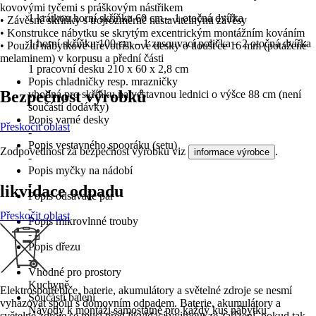
kovovými tyčemi s práškovým nástřikem
1 krátkou horní skříňku 60 cm – 1 otočná dvířka
• Závěsné skříňky s trojrozměrně nastavitelnými závěsy
• Konstrukce nábytku se skrytým excentrickým montážním kováním
1 horní skříňku 100 cm – 1 zasouvací polička – 2 otočná dvířka
• Použití nábytkové dřevotřískové desky o tloušťce 16 mm (potažené
melaminem) v korpusu a přední části
1 pracovní desku 210 x 60 x 2,8 cm
Popis chladničky resp. mrazničky
Bezpečnost výrobků
vhodná pro skříňku na vestavnou lednici o výšce 88 cm (není
součástí dodávky)
Popis varné desky
Přeskočit oblast
-
Popis vestavného spooráku (setu)
Zodpovědnost za bezpečnost výrobku viz
.
informace výrobce
-
Popis myčky na nádobí
-
likvidace odpadu
Popis odsavače par
-
Přeskočit oblast
Popis mikrovlnné trouby
-
Popis dřezu
-
Vhodné pro prostory
Kuchyně
Elektrospotřebiče, baterie, akumulátory a světelné zdroje se nesmí
Součástí balení
vyhazovat spolu s domovním odpadem. Baterie, akumulátory a
Návody k montáži samostatně pro každý kus nábytku
světelné zdroje se musí před likvidací vyjmout ze zařízení, pokud tak