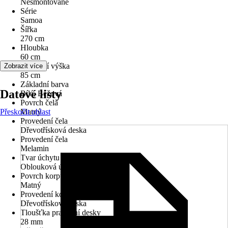
Nesmontované
Série
Samoa
Šířka
270 cm
Hloubka
60 cm
Pracovní výška
Zobrazit více
85 cm
Základní barva
Datové listy
Bílá, Béžová
Povrch čela
Přeskočit oblast
Matný
Provedení čela
Dřevotřísková deska
Provedení čela
Melamin
Tvar úchytu
Oblouková úchytka
Povrch korpusu
Matný
Provedení korpusu
Dřevotřísková deska
Tloušťka pracovní desky
28 mm