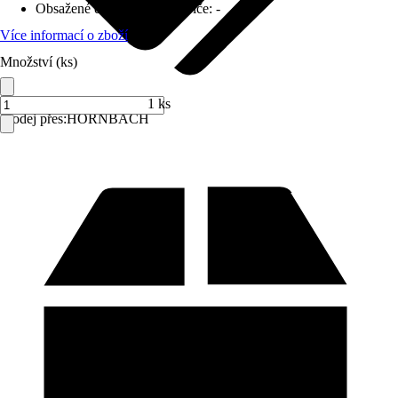
Obsažené elektrické spotřebiče
:
-
Více informací o zboží
Množství (ks)
1 ks
Prodej přes:
HORNBACH