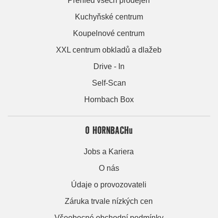
Přehled všech prodejen
Kuchyňské centrum
Koupelnové centrum
XXL centrum obkladů a dlažeb
Drive - In
Self-Scan
Hornbach Box
O HORNBACHu
Jobs a Kariera
O nás
Údaje o provozovateli
Záruka trvale nízkých cen
Všeobecné obchodní podmínky