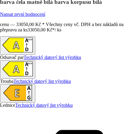
barva čela matně bílá barva korpusu bílá
Napsat první hodnocení
cenu — 33050,00 Kč * Všechny ceny vč. DPH a bez nákladů na
přepravu za ks
33050,00 Kč
*
/
ks
Odsavač par
Technický datový list výrobku
Trouba
Technický datový list výrobku
Lednice
Technický datový list výrobku