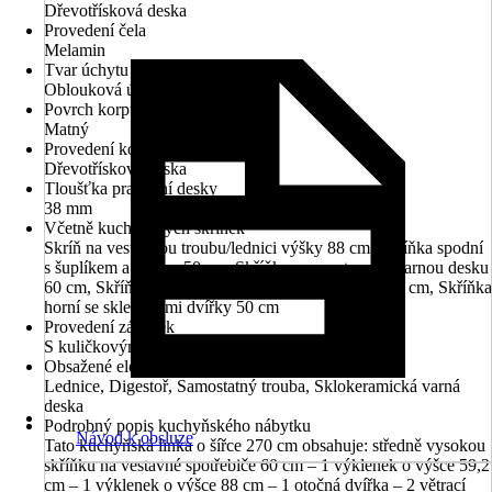
Dřevotřísková deska
Provedení čela
Melamin
Tvar úchytu
Oblouková úchytka
Povrch korpusu
Matný
Provedení korpusu
Dřevotřísková deska
Tloušťka pracovní desky
38 mm
Včetně kuchyňských skříněk
Skríň na vestavnou troubu/lednici výšky 88 cm, Skříňka spodní
s šuplíkem a dvířky 50 cm, Skříňka pro vestavnou varnou desku
60 cm, Skříňka pod dřez 100 cm, Skříňka horní 100 cm, Skříňka
horní se skleněnými dvířky 50 cm
Provedení zásuvek
S kuličkovým vedením a rámem z hoblinové desky
Obsažené elektrické spotřebiče
Lednice, Digestoř, Samostatný trouba, Sklokeramická varná
deska
Podrobný popis kuchyňského nábytku
Návod k obsluze
Tato kuchyňská linka o šířce 270 cm obsahuje: středně vysokou
skříňku na vestavné spotřebiče 60 cm – 1 výklenek o výšce 59,2
cm – 1 výklenek o výšce 88 cm – 1 otočná dvířka – 2 větrací