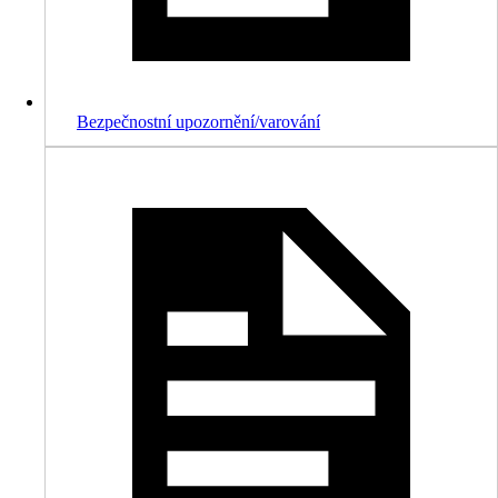
Bezpečnostní upozornění/varování