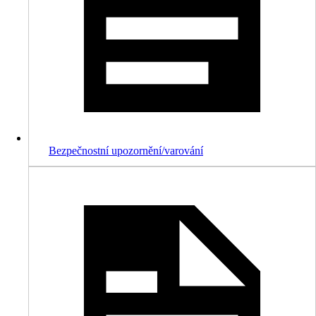
Bezpečnostní upozornění/varování