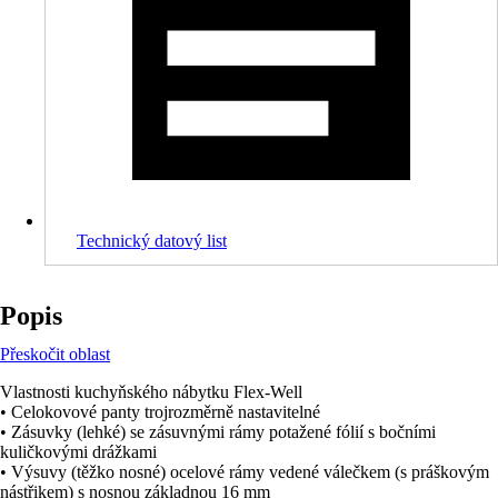
Technický datový list
Popis
Přeskočit oblast
Vlastnosti kuchyňského nábytku Flex-Well
• Celokovové panty trojrozměrně nastavitelné
• Zásuvky (lehké) se zásuvnými rámy potažené fólií s bočními
kuličkovými drážkami
• Výsuvy (těžko nosné) ocelové rámy vedené válečkem (s práškovým
nástřikem) s nosnou základnou 16 mm