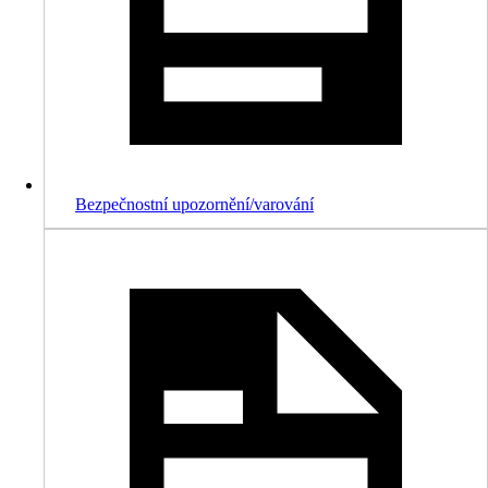
Bezpečnostní upozornění/varování