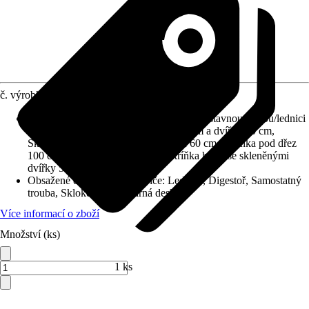
č. výrobku
6788703
Včetně kuchyňských skříněk
:
Skríň na vestavnou troubu/lednici
výšky 88 cm, Skříňka spodní s šuplíkem a dvířky 50 cm,
Skříňka pro vestavnou varnou desku 60 cm, Skříňka pod dřez
100 cm, Skříňka horní 100 cm, Skříňka horní se skleněnými
dvířky 50 cm
Obsažené elektrické spotřebiče
:
Lednice, Digestoř, Samostatný
trouba, Sklokeramická varná deska
Více informací o zboží
Množství (ks)
Prodej přes:
HORNBACH
1 ks