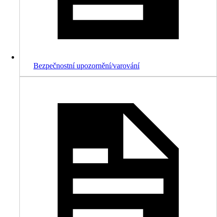
Bezpečnostní upozornění/varování