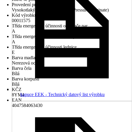
Provedení pracovní desky
Vysokotlaký HPL laminát (High Pressure Laminate)
Kód výrobku
00011575
Třída energetické účinnosti odsavače par
A
Třída energetické účinnosti trouby
A
Třída energetické účinnosti lednice
E
Barva madla
Nerezová ocel
Barva čela
Bílá
Barva korpusu
Bílá
KČZ
kapuce EEK - Technický datový list výrobku
8YM4
EAN
4047584063430