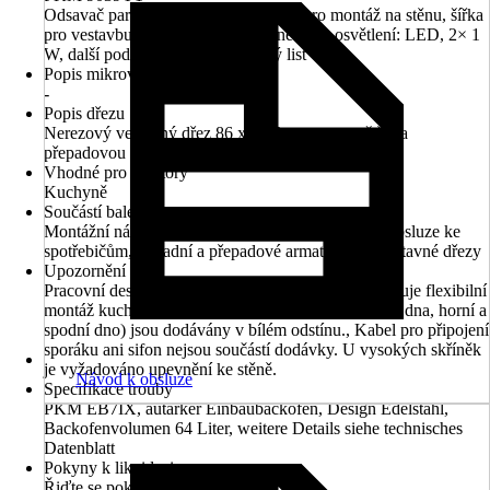
Odsavač par s okrajovým odsáváním pro montáž na stěnu, šířka
pro vestavbu: 60 cm, materiál: černé sklo, osvětlení: LED, 2× 1
W, další podrobnosti viz technický list
Popis mikrovlnné trouby
-
Popis dřezu
Nerezový vestavný dřez 86 x 43,5 cm s vypouštěcí a
přepadovou soupravou (bez sifonu)
Vhodné pro prostory
Kuchyně
Součástí balení
Montážní návod pro každý kus nábytku, návod k obsluze ke
spotřebičům, odpadní a přepadové armatury pro vestavné dřezy
Upozornění
Pracovní deska je dodávána bez výřezu, což umožňuje flexibilní
montáž kuchyně., Všechny příčné díly (konstrukční dna, horní a
spodní dno) jsou dodávány v bílém odstínu., Kabel pro připojení
sporáku ani sifon nejsou součástí dodávky. U vysokých skříněk
je vyžadováno upevnění ke stěně.
Návod k obsluze
Specifikace trouby
PKM EB7IX, autarker Einbaubackofen, Design Edelstahl,
Backofenvolumen 64 Liter, weitere Details siehe technisches
Datenblatt
Pokyny k likvidaci
Řiďte se pokyny pro likvidaci