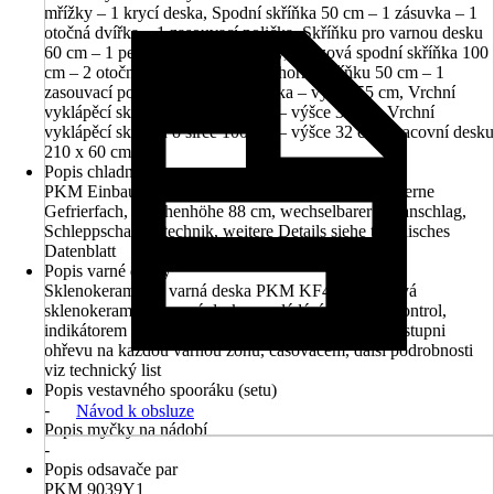
mřížky – 1 krycí deska, Spodní skříňka 50 cm – 1 zásuvka – 1
otočná dvířka – 1 zasouvací polička, Skříňku pro varnou desku
60 cm – 1 pevný panel – 2 výsuvy, Dřezová spodní skříňka 100
cm – 2 otočná dvířka, Skleněnou horní skříňku 50 cm – 1
zasouvací polička – 1 otočná dvířka – výška 55 cm, Vrchní
vyklápěcí skříňku o šířce 100 cm – výšce 32 cm, Vrchní
vyklápěcí skříňku o šířce 100 cm – výšce 32 cm, Pracovní desku
210 x 60 cm
Popis chladničky resp. mrazničky
PKM Einbaukühlschrank KS120.4A++EB mit 4-Sterne
Gefrierfach, Nischenhöhe 88 cm, wechselbarer Türanschlag,
Schleppscharniertechnik, weitere Details siehe technisches
Datenblatt
Popis varné desky
Sklenokeramická varná deska PKM KF4 G, 4zónová
sklenokeramická varná deska s ovládáním Touch Control,
indikátorem zbytkového tepla, dětskou pojistkou, 9 stupni
ohřevu na každou varnou zónu, časovačem, další podrobnosti
viz technický list
Popis vestavného spooráku (setu)
-
Návod k obsluze
Popis myčky na nádobí
-
Popis odsavače par
PKM 9039Y1