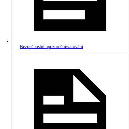
Bezpečnostní upozornění/varování