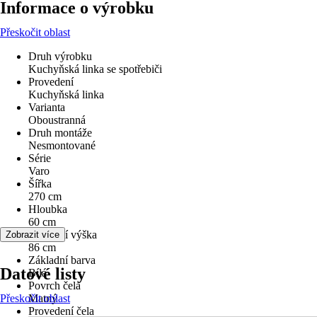
Informace o výrobku
Přeskočit oblast
Druh výrobku
Kuchyňská linka se spotřebiči
Provedení
Kuchyňská linka
Varianta
Oboustranná
Druh montáže
Nesmontované
Série
Varo
Šířka
270 cm
Hloubka
60 cm
Pracovní výška
Zobrazit více
86 cm
Základní barva
Datové listy
Bílá
Povrch čela
Přeskočit oblast
Matný
Provedení čela