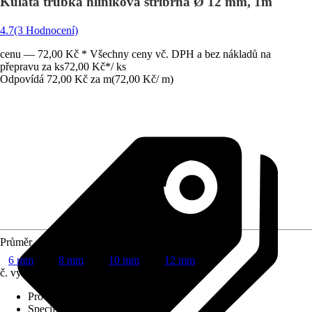
Kulatá trubka hliníková stříbrná Ø 12 mm, 1m
4.7
(3 Hodnocení)
cenu — 72,00 Kč * Všechny ceny vč. DPH a bez nákladů na
přepravu za ks
72,00 Kč
*
/
ks
Odpovídá 72,00 Kč za m
(
72,00 Kč
/
m
)
Průměr
6 mm
8 mm
10 mm
12 mm
č. výrobku
6069574
Provedení
:
Kulatá trubka
Specifikace materiálu
:
Hliník