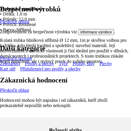
Bezpečnost výrobků
Technická specifikace:
• Délka: 1.0 m
• Průměr: 12.0 mm
Přeskočit oblast
• Povrch: Broušené
• Barva: Stříbrná
Zodpovědnost za bezpečnost výrobku viz
.
informace výrobce
Kulatá trubka hliníková stříbrná Ø 12 mm, 1m je skvělou volbou pro
každého, kdo hledá kvalitní a spolehlivý stavební materiál. Její
Další kategorie
univerzálnost a estetické vlastnosti ji činí ideální pro použití v dílnách,
domácnostech i profesionálních projektech. S touto trubkou získáte
Přeskočit seznam
nejen funkčnost, ale i stylový prvek do vašeho prostoru.
Železářství
Profily a plechy
Tyče
Profily, lišty
Plechy
Kari sítě
Příslušenství pro profily a plechy
Zákaznická hodnocení
Přeskočit oblast
Hodnocení mohou být napsána i od zákazníků, kteří zboží
prokazatelně nepoužili nebo nekoupili.
Možnosti platby