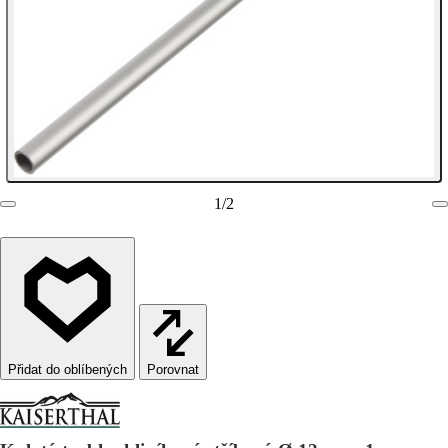
1
/
2
Porovnat