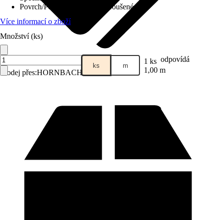
Povrch/Povrchová úprava
:
Broušené
Více informací o zboží
Množství (ks)
odpovídá
1 ks
ks
m
1,00 m
Prodej přes:
HORNBACH