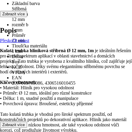
Základní barva
Stříbrná
rozměr a
Zobrazit více
12 mm
rozměr b
Popis
1 mm
Průměr
Přeskočit oblast
12 mm
Tloušťka materiálu
Kulatá trubka hliníková stříbrná Ø 12 mm, 1m
je ideálním řešením
1 mm
pro široké spektrum aplikací v oblasti stavebnictví a domácích
Délka
projektů. Tato trubka je vyrobena z kvalitního hliníku, což zajišťuje její
1 m
lehkost a odolnost. Díky svému elegantnímu stříbrnému povrchu se
KČZ
hodí do různých interiérů i exteriérů.
VPDA
EAN
Klíčové vlastnosti:
2007005765086, 4306516010455
• Materiál: Hliník pro vysokou odolnost
• Průměr: Ø 12 mm, ideální pro různé konstrukce
• Délka: 1 m, snadné použití a manipulace
• Povrchová úprava: Broušené, esteticky příjemné
Tato kulatá trubka je vhodná pro široké spektrum použití, od
konstrukčních projektů po dekorativní aplikace. Hliník jako materiál
zajišťuje nejen nízkou hmotnost, ale také vysokou odolnost vůči
Zobrazit více
korozi, což prodlužuje životnost výrobku.