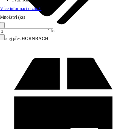
Více informací o zboží
Množství (ks)
1 ks
Prodej přes:
HORNBACH