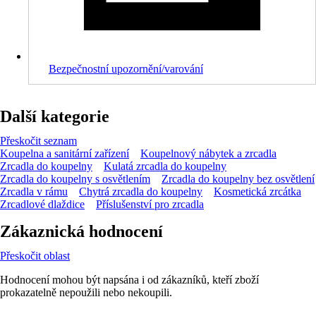
Bezpečnostní upozornění/varování
Další kategorie
Přeskočit seznam
Koupelna a sanitární zařízení
Koupelnový nábytek a zrcadla
Zrcadla do koupelny
Kulatá zrcadla do koupelny
Zrcadla do koupelny s osvětlením
Zrcadla do koupelny bez osvětlení
Zrcadla v rámu
Chytrá zrcadla do koupelny
Kosmetická zrcátka
Zrcadlové dlaždice
Příslušenství pro zrcadla
Zákaznická hodnocení
Přeskočit oblast
Hodnocení mohou být napsána i od zákazníků, kteří zboží
prokazatelně nepoužili nebo nekoupili.