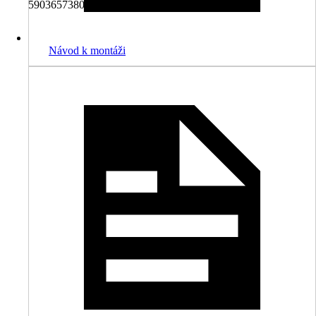
5903657380677
Návod k montáži