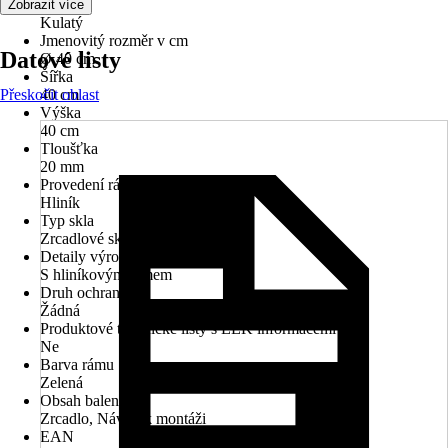
Tvar
Zobrazit více
Kulatý
Jmenovitý rozměr v cm
Datové listy
Ø 40 cm
Šířka
Přeskočit oblast
40 cm
Výška
40 cm
Tloušťka
20 mm
Provedení rámu
Hliník
Typ skla
Zrcadlové sklo
Detaily výrobku
S hliníkovým rámem
Druh ochrany
Žádná
Produktové technické listy s EEK informacemi
Ne
Barva rámu
Zelená
Obsah balení
Zrcadlo, Návod k montáži
EAN