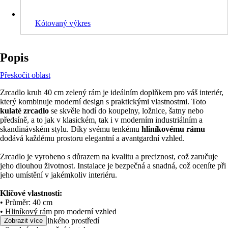
Kótovaný výkres
Popis
Přeskočit oblast
Zrcadlo kruh 40 cm zelený rám je ideálním doplňkem pro váš interiér,
který kombinuje moderní design s praktickými vlastnostmi. Toto
kulaté zrcadlo
se skvěle hodí do koupelny, ložnice, šatny nebo
předsíně, a to jak v klasickém, tak i v moderním industriálním a
skandinávském stylu. Díky svému tenkému
hliníkovému rámu
dodává každému prostoru elegantní a avantgardní vzhled.
Zrcadlo je vyrobeno s důrazem na kvalitu a preciznost, což zaručuje
jeho dlouhou životnost. Instalace je bezpečná a snadná, což oceníte při
jeho umístění v jakémkoliv interiéru.
Klíčové vlastnosti:
• Průměr: 40 cm
• Hliníkový rám pro moderní vzhled
• Vhodné do vlhkého prostředí
Zobrazit více