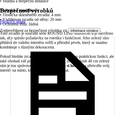
• Snadná a bezpečná instalace
Bezpečnost výrobků
Technická specifikace:
• Tloušťka skleněného zrcadla: 4 mm
• Vzdálenost zrcadla od stěny: 20 mm
Přeskočit oblast
• Ochranná třída: žádná
Zodpovědnost za bezpečnost výrobku viz
.
informace výrobce
Toto zrcadlo je součástí série ROUND LINE MIRROR a je navrženo
tak, aby splnilo požadavky na estetiku i funkčnost. Jeho zelený rám
přidává do vašeho interiéru svěží a přírodní prvek, který se snadno
kombinuje s různými dekoracemi.
Pokud hledáte zrcadlo, které nejen že splní svou praktickou funkci, ale
také obohatí váš prostor o stylový prvek, zrcadlo kruh 40 cm zelený
rám je tou správnou volbou.
Objednejte si ho nyní
a přetvořte svůj
interiér na místo, které vás bude inspirovat.