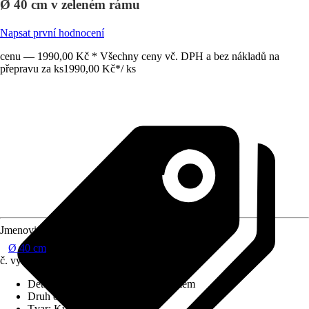
Ø 40 cm v zeleném rámu
Napsat první hodnocení
cenu — 1990,00 Kč * Všechny ceny vč. DPH a bez nákladů na
přepravu za ks
1990,00 Kč
*
/
ks
Jmenovitý rozměr v cm
Ø 40 cm
č. výrobku
10509918
Detaily výrobku
:
S hliníkovým rámem
Druh ochrany
:
Žádná
Tvar
:
Kulatý