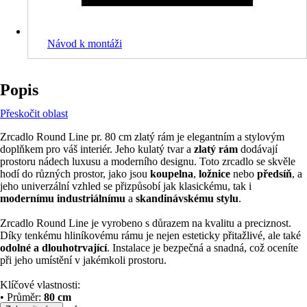
Návod k montáži
Popis
Přeskočit oblast
Zrcadlo Round Line pr. 80 cm zlatý rám je elegantním a stylovým
doplňkem pro váš interiér. Jeho kulatý tvar a
zlatý rám
dodávají
prostoru nádech luxusu a moderního designu. Toto zrcadlo se skvěle
hodí do různých prostor, jako jsou
koupelna
,
ložnice
nebo
předsíň
, a
jeho univerzální vzhled se přizpůsobí jak klasickému, tak i
modernímu industriálnímu
a
skandinávskému stylu
.
Zrcadlo Round Line je vyrobeno s důrazem na kvalitu a preciznost.
Díky tenkému hliníkovému rámu je nejen esteticky přitažlivé, ale také
odolné a dlouhotrvající
. Instalace je bezpečná a snadná, což oceníte
při jeho umístění v jakémkoli prostoru.
Klíčové vlastnosti:
• Průměr:
80 cm