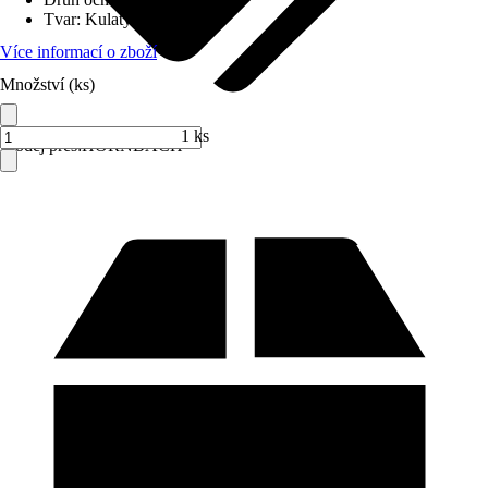
Tvar
:
Kulatý
Více informací o zboží
Množství (ks)
1 ks
Prodej přes:
HORNBACH