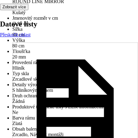
ROUND LINE MIRROR
Tvar
Zobrazit více
Kulatý
Jmenovitý rozměr v cm
Datové listy
Ø 80 cm
Šířka
Přeskočit oblast
80 cm
Výška
80 cm
Tloušťka
20 mm
Provedení rámu
Hliník
Typ skla
Zrcadlové sklo
Detaily výrobku
S hliníkovým rámem
Druh ochrany
Žádná
Produktové technické listy s EEK informacemi
Ne
Barva rámu
Zlatá
Obsah balení
Zrcadlo, Návod k montáži