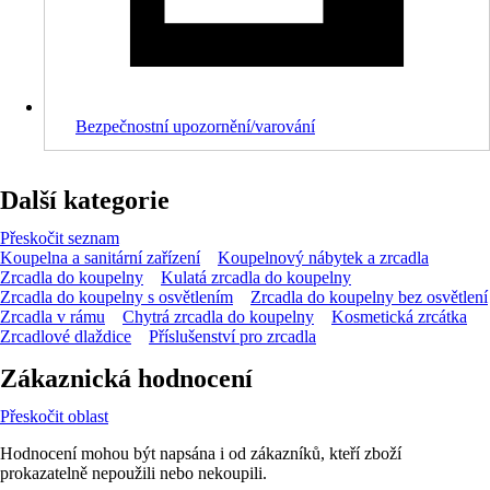
Bezpečnostní upozornění/varování
Další kategorie
Přeskočit seznam
Koupelna a sanitární zařízení
Koupelnový nábytek a zrcadla
Zrcadla do koupelny
Kulatá zrcadla do koupelny
Zrcadla do koupelny s osvětlením
Zrcadla do koupelny bez osvětlení
Zrcadla v rámu
Chytrá zrcadla do koupelny
Kosmetická zrcátka
Zrcadlové dlaždice
Příslušenství pro zrcadla
Zákaznická hodnocení
Přeskočit oblast
Hodnocení mohou být napsána i od zákazníků, kteří zboží
prokazatelně nepoužili nebo nekoupili.