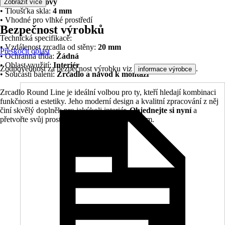
• Rám:
Hliníkový
Zobrazit více
• Tloušťka skla:
4 mm
• Vhodné pro vlhké prostředí
Bezpečnost výrobků
Technická specifikace:
• Vzdálenost zrcadla od stěny:
20 mm
Přeskočit oblast
• Ochranná třída:
Žádná
• Oblast využití:
Interiér
Zodpovědnost za bezpečnost výrobku viz
.
informace výrobce
• Součástí balení:
Zrcadlo a návod k montáži
Zrcadlo Round Line je ideální volbou pro ty, kteří hledají kombinaci
funkčnosti a estetiky. Jeho moderní design a kvalitní zpracování z něj
činí skvělý doplněk pro jakýkoli interiér.
Objednejte si nyní
a
přetvořte svůj prostor s tímto stylovým zrcadlem.