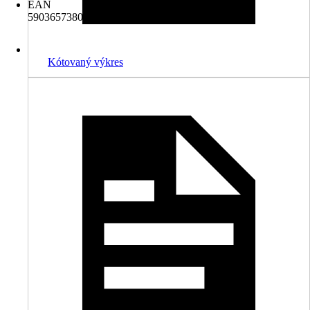
EAN
5903657380639
Kótovaný výkres