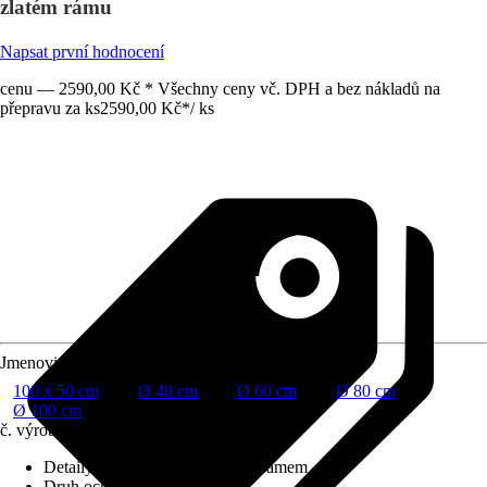
zlatém rámu
Napsat první hodnocení
cenu — 2590,00 Kč * Všechny ceny vč. DPH a bez nákladů na
přepravu za ks
2590,00 Kč
*
/
ks
Jmenovitý rozměr v cm
100 x 50 cm
Ø 40 cm
Ø 60 cm
Ø 80 cm
Ø 100 cm
č. výrobku
10506822
Detaily výrobku
:
S hliníkovým rámem
Druh ochrany
:
Žádná