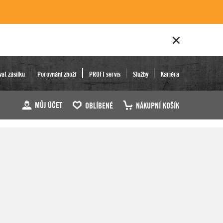
vat zásilku
Porovnání zboží
PROFI servis
Služby
Kariéra
MŮJ ÚČET
OBLÍBENÉ
NÁKUPNÍ KOŠÍK