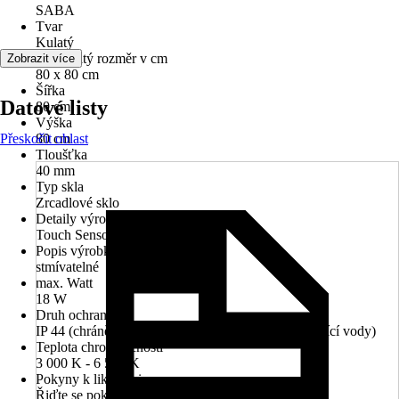
SABA
Tvar
Kulatý
Jmenovitý rozměr v cm
Zobrazit více
80 x 80 cm
Šířka
Datové listy
80 cm
Výška
Přeskočit oblast
80 cm
Tloušťka
40 mm
Typ skla
Zrcadlové sklo
Detaily výrobku
Touch Sensor, Systém Anti-Fog
Popis výrobku
stmívatelné
max. Watt
18 W
Druh ochrany
IP 44 (chráněno před vniknutím cizích těles a stříkající vody)
Teplota chromatičnosti
3 000 K - 6 500 K
Pokyny k likvidaci
Řiďte se pokyny pro likvidaci