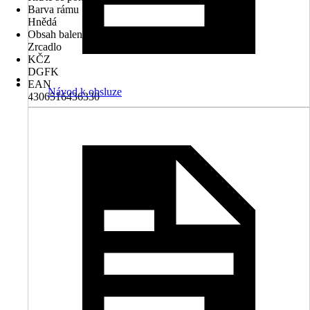
Barva rámu
Hnědá
Obsah balení
Zrcadlo
KČZ
DGFK
EAN
Návod k obsluze
4306516436330