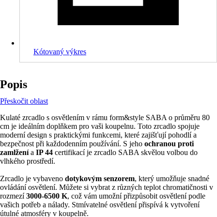
Kótovaný výkres
Popis
Přeskočit oblast
Kulaté zrcadlo s osvětlením v rámu form&style SABA o průměru 80
cm je ideálním doplňkem pro vaši koupelnu. Toto zrcadlo spojuje
moderní design s praktickými funkcemi, které zajišťují pohodlí a
bezpečnost při každodenním používání. S jeho
ochranou proti
zamlžení
a
IP 44
certifikací je zrcadlo SABA skvělou volbou do
vlhkého prostředí.
Zrcadlo je vybaveno
dotykovým senzorem
, který umožňuje snadné
ovládání osvětlení. Můžete si vybrat z různých teplot chromatičnosti v
rozmezí
3000-6500 K
, což vám umožní přizpůsobit osvětlení podle
vašich potřeb a nálady. Stmívatelné osvětlení přispívá k vytvoření
útulné atmosféry v koupelně.