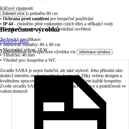
Klíčové vlastnosti:
•
Kulatý tvar
o průměru 80 cm
Zobrazit více
•
Ochrana proti zamlžení
pro bezpečné používání
•
IP 44
- chráněno před vniknutím cizích těles a stříkající vody
Bezpečnost výrobků
•
Dotykový senzor
pro snadné ovládání osvětlení
Technická specifikace:
Přeskočit oblast
• Jmenovité rozměry: 80 x 80 cm
• Maximální výkon: 18 W
Zodpovědnost za bezpečnost výrobku viz
.
informace výrobce
• Tloušťka: 40 mm
• Vhodné pro: koupelnu a WC
Zrcadlo SABA je nejen funkční, ale také stylové. Jeho přírodní rám
dodává interiéru moderní vzhled a harmonii. Díky svému designu a
kvalitnímu zpracování se stane skvělým doplňkem každé koupelny.
Zvolte zrcadlo SABA a užijte si kombinaci elegance a praktičnosti ve
vašem domově.