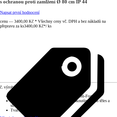
s ochranou proti zamlžení Ø 80 cm IP 44
Napsat první hodnocení
cenu — 3400,00 Kč * Všechny ceny vč. DPH a bez nákladů na
přepravu za ks
3400,00 Kč
*
/
ks
č. výrobku
12209479
Detaily výrobku
:
Touch Sensor, Systém Anti-Fog
Druh ochrany
:
IP 44 (chráněno před vniknutím cizích těles a
stříkající vody)
Tvar
:
Kulatý