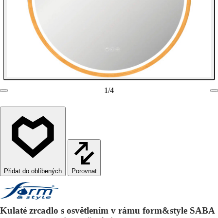
1
/
4
Porovnat
Kulaté zrcadlo s osvětlením v rámu form&style SABA