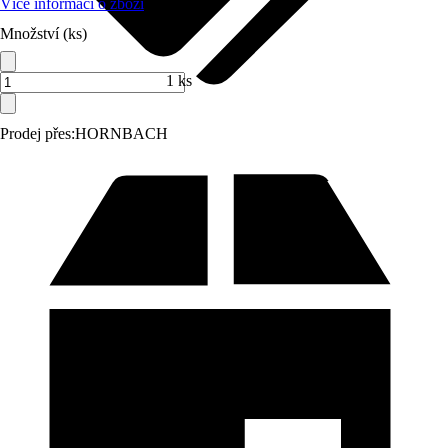
Více informací o zboží
Množství (ks)
1 ks
Prodej přes:
HORNBACH