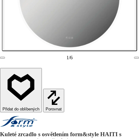
1
/
6
Porovnat
Kuleté zrcadlo s osvětlením form&style HAITI s