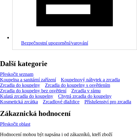
Bezpečnostní upozornění/varování
Další kategorie
Přeskočit seznam
Koupelna a sanitární zařízení
Koupelnový nábytek a zrcadla
Zrcadla do koupelny
Zrcadla do koupelny s osvětlením
Zrcadla do koupelny bez osvětlení
Zrcadla v rámu
Kulatá zrcadla do koupelny
Chytrá zrcadla do koupelny
Kosmetická zrcátka
Zrcadlové dlaždice
Příslušenství pro zrcadla
Zákaznická hodnocení
Přeskočit oblast
Hodnocení mohou být napsána i od zákazníků, kteří zboží