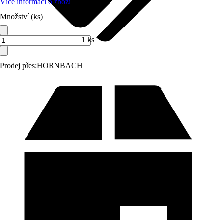
Více informací o zboží
Množství (ks)
1 ks
Prodej přes:
HORNBACH