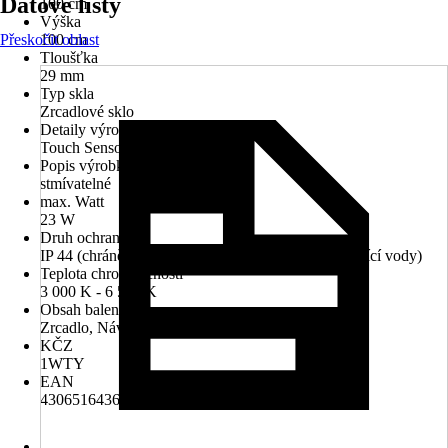
Datové listy
100 cm
Výška
Přeskočit oblast
100 cm
Tloušťka
29 mm
Typ skla
Zrcadlové sklo
Detaily výrobku
Touch Sensor, Systém Anti-Fog
Popis výrobku
stmívatelné
max. Watt
23 W
Druh ochrany
IP 44 (chráněno před vniknutím cizích těles a stříkající vody)
Teplota chromatičnosti
3 000 K - 6 500 K
Obsah balení
Zrcadlo, Návod k montáži
KČZ
1WTY
EAN
4306516436989