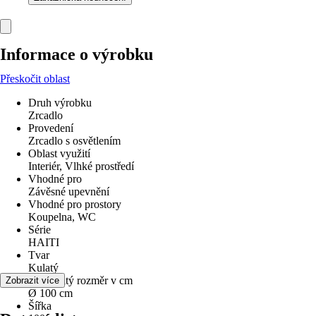
Informace o výrobku
Přeskočit oblast
Druh výrobku
Zrcadlo
Provedení
Zrcadlo s osvětlením
Oblast využití
Interiér, Vlhké prostředí
Vhodné pro
Závěsné upevnění
Vhodné pro prostory
Koupelna, WC
Série
HAITI
Tvar
Kulatý
Jmenovitý rozměr v cm
Zobrazit více
Ø 100 cm
Šířka