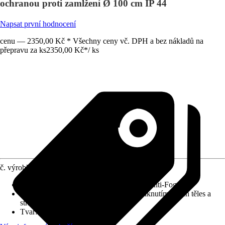
ochranou proti zamlžení Ø 100 cm IP 44
Napsat první hodnocení
cenu — 2350,00 Kč * Všechny ceny vč. DPH a bez nákladů na
přepravu za ks
2350,00 Kč
*
/
ks
č. výrobku
12209489
Detaily výrobku
:
Touch Sensor, Systém Anti-Fog
Druh ochrany
:
IP 44 (chráněno před vniknutím cizích těles a
stříkající vody)
Tvar
:
Kulatý