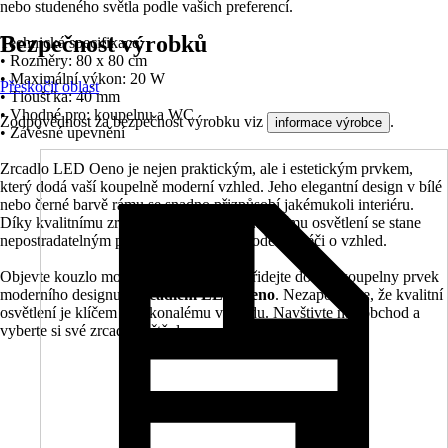
nebo studeného světla podle vašich preferencí.
Bezpečnost výrobků
Technická specifikace:
• Rozměry: 80 x 80 cm
• Maximální výkon: 20 W
Přeskočit oblast
• Tloušťka: 40 mm
• Vhodné pro: koupelnu a WC
Zodpovědnost za bezpečnost výrobku viz
.
informace výrobce
• Závěsné upevnění
Zrcadlo LED Oeno je nejen praktickým, ale i estetickým prvkem,
který dodá vaší koupelně moderní vzhled. Jeho elegantní design v bílé
nebo černé barvě rámu se snadno přizpůsobí jakémukoli interiéru.
Díky kvalitnímu zrcadlovému sklu a efektivnímu osvětlení se stane
nepostradatelným pomocníkem při každodenní péči o vzhled.
Objevte kouzlo moderního osvětlení a přidejte do své koupelny prvek
moderního designu s
zrcadlem LED Oeno
. Nezapomeňte, že kvalitní
osvětlení je klíčem k dokonalému vzhledu. Navštivte náš obchod a
vyberte si své zrcadlo ještě dnes.