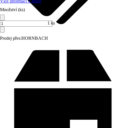
Více informací o zboží
Množství (ks)
1 ks
Prodej přes:
HORNBACH