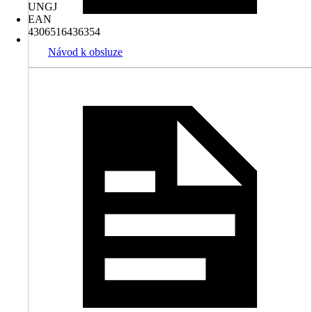
UNGJ
EAN
4306516436354
Návod k obsluze