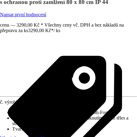
s ochranou proti zamlžení 80 x 80 cm IP 44
Napsat první hodnocení
cenu — 3290,00 Kč * Všechny ceny vč. DPH a bez nákladů na
přepravu za ks
3290,00 Kč
*
/
ks
č. výrobku
12209482
Detaily výrobku
:
Touch Sensor, Systém Anti-Fog
Druh ochrany
:
IP 44 (chráněno před vniknutím cizích těles a
stříkající vody)
Tvar
:
Kulatý