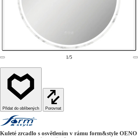
1
/
5
Porovnat
Kuleté zrcadlo s osvětlením v rámu form&style OENO