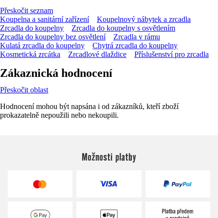
Přeskočit seznam
Koupelna a sanitární zařízení
Koupelnový nábytek a zrcadla
Zrcadla do koupelny
Zrcadla do koupelny s osvětlením
Zrcadla do koupelny bez osvětlení
Zrcadla v rámu
Kulatá zrcadla do koupelny
Chytrá zrcadla do koupelny
Kosmetická zrcátka
Zrcadlové dlaždice
Příslušenství pro zrcadla
Zákaznická hodnocení
Přeskočit oblast
Hodnocení mohou být napsána i od zákazníků, kteří zboží
prokazatelně nepoužili nebo nekoupili.
Možnosti platby