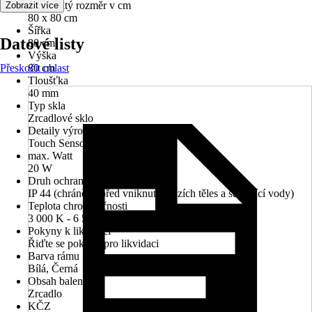
Jmenovitý rozměr v cm
Zobrazit více
80 x 80 cm
Šířka
Datové listy
80 cm
Výška
Přeskočit oblast
80 cm
Tloušťka
40 mm
Typ skla
Zrcadlové sklo
Detaily výrobku
Touch Sensor, Systém Anti-Fog
max. Watt
20 W
Druh ochrany
IP 44 (chráněno před vniknutím cizích těles a stříkající vody)
Teplota chromatičnosti
3 000 K - 6 500 K
Pokyny k likvidaci
Řiďte se pokyny pro likvidaci
Barva rámu
Bílá, Černá
Obsah balení
Zrcadlo
KČZ