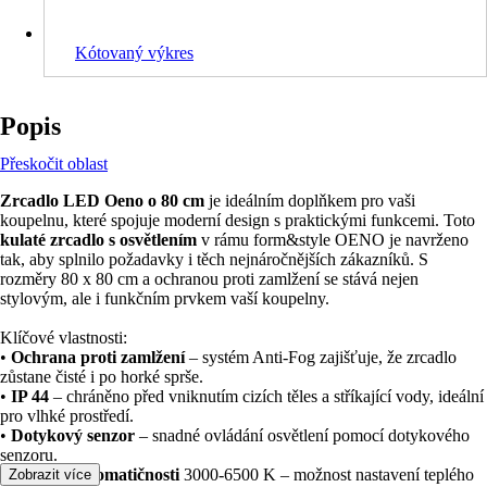
Kótovaný výkres
Popis
Přeskočit oblast
Zrcadlo LED Oeno o 80 cm
je ideálním doplňkem pro vaši
koupelnu, které spojuje moderní design s praktickými funkcemi. Toto
kulaté zrcadlo s osvětlením
v rámu form&style OENO je navrženo
tak, aby splnilo požadavky i těch nejnáročnějších zákazníků. S
rozměry 80 x 80 cm a ochranou proti zamlžení se stává nejen
stylovým, ale i funkčním prvkem vaší koupelny.
Klíčové vlastnosti:
•
Ochrana proti zamlžení
– systém Anti-Fog zajišťuje, že zrcadlo
zůstane čisté i po horké sprše.
•
IP 44
– chráněno před vniknutím cizích těles a stříkající vody, ideální
pro vlhké prostředí.
•
Dotykový senzor
– snadné ovládání osvětlení pomocí dotykového
senzoru.
•
Teplota chromatičnosti
3000-6500 K – možnost nastavení teplého
Zobrazit více