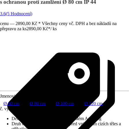
s ochranou proti zamlžení Ø 80 cm IP 44
3.6
(5 Hodnocení)
cenu — 2890,00 Kč * Všechny ceny vč. DPH a bez nákladů na
přepravu za ks
2890,00 Kč
*
/
ks
Jmenovitý rozměr v cm
Ø 60 cm
Ø 80 cm
Ø 100 cm
Ø 120 cm
č. výrobku
12259518
Detaily výrobku
:
Touch Sensor, Systém Anti-Fog
Druh ochrany
:
IP 44 (chráněno před vniknutím cizích těles a
stříkající vody)