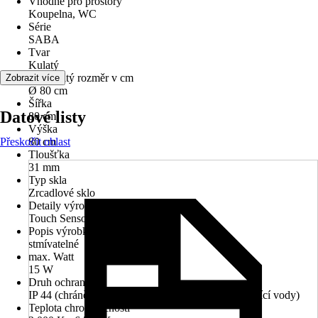
Vhodné pro prostory
Koupelna, WC
Série
SABA
Tvar
Kulatý
Jmenovitý rozměr v cm
Zobrazit více
Ø 80 cm
Šířka
Datové listy
80 cm
Výška
Přeskočit oblast
80 cm
Tloušťka
31 mm
Typ skla
Zrcadlové sklo
Detaily výrobku
Touch Sensor, Systém Anti-Fog
Popis výrobku
stmívatelné
max. Watt
15 W
Druh ochrany
IP 44 (chráněno před vniknutím cizích těles a stříkající vody)
Teplota chromatičnosti