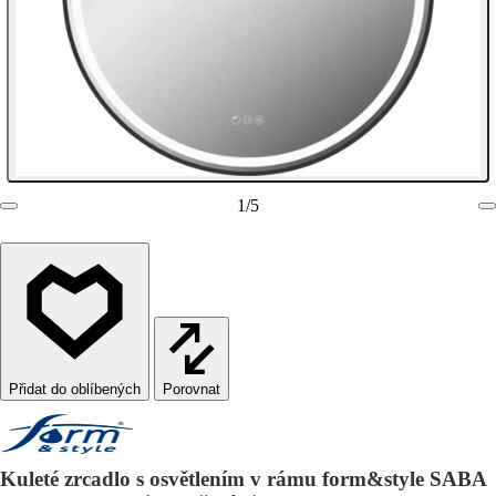
1
/
5
Porovnat
Kuleté zrcadlo s osvětlením v rámu form&style SABA