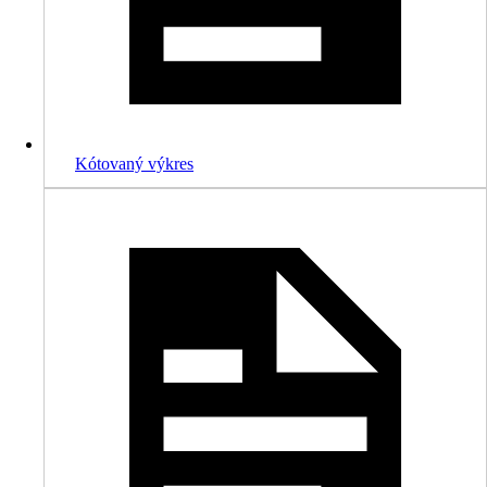
Kótovaný výkres