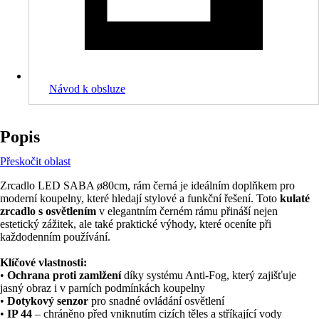
Návod k obsluze
Popis
Přeskočit oblast
Zrcadlo LED SABA ø80cm, rám černá je ideálním doplňkem pro
moderní koupelny, které hledají stylové a funkční řešení. Toto
kulaté
zrcadlo s osvětlením
v elegantním černém rámu přináší nejen
estetický zážitek, ale také praktické výhody, které oceníte při
každodenním používání.
Klíčové vlastnosti:
•
Ochrana proti zamlžení
díky systému Anti-Fog, který zajišťuje
jasný obraz i v parních podmínkách koupelny
•
Dotykový senzor
pro snadné ovládání osvětlení
•
IP 44
– chráněno před vniknutím cizích těles a stříkající vody