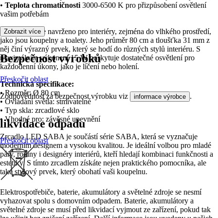
•
Teplota chromatičnosti
3000-6500 K pro přizpůsobení osvětlení
vašim potřebám
Toto zrcadlo je navrženo pro interiéry, zejména do vlhkého prostředí,
Zobrazit více
jako jsou koupelny a toalety. Jeho průměr 80 cm a tloušťka 31 mm z
něj činí výrazný prvek, který se hodí do různých stylů interiéru. S
Bezpečnost výrobků
maximálním výkonem 15 W poskytuje dostatečné osvětlení pro
každodenní úkony, jako je líčení nebo holení.
Přeskočit oblast
Technická specifikace:
• Rozměr: Ø 80 cm
Zodpovědnost za bezpečnost výrobku viz
.
informace výrobce
• Ovládání světla: stmívatelné
• Typ skla: zrcadlové sklo
• Vhodné pro: závěsné upevnění
likvidace odpadu
Zrcadlo LED SABA je součástí série SABA, která se vyznačuje
Přeskočit oblast
moderním designem a vysokou kvalitou. Je ideální volbou pro mladé
páry, rodiny i designéry interiérů, kteří hledají kombinaci funkčnosti a
estetiky. S tímto zrcadlem získáte nejen praktického pomocníka, ale
také stylový prvek, který obohatí vaši koupelnu.
Elektrospotřebiče, baterie, akumulátory a světelné zdroje se nesmí
vyhazovat spolu s domovním odpadem. Baterie, akumulátory a
světelné zdroje se musí před likvidací vyjmout ze zařízení, pokud tak