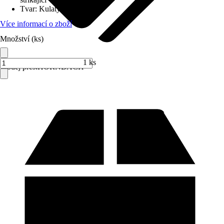
Tvar
:
Kulatý
Více informací o zboží
Množství (ks)
1 ks
Prodej přes:
HORNBACH