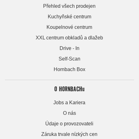
Přehled všech prodejen
Kuchyňské centrum
Koupelnové centrum
XXL centrum obkladů a dlažeb
Drive - In
Self-Scan
Hornbach Box
O HORNBACHu
Jobs a Kariera
O nás
Údaje o provozovateli
Záruka trvale nízkých cen