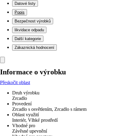
Datové listy
Popis
Bezpečnost výrobků
likvidace odpadu
Další kategorie
Zákaznická hodnocení
Informace o výrobku
Přeskočit oblast
Druh výrobku
Zrcadlo
Provedení
Zrcadlo s osvětlením, Zrcadlo s rámem
Oblast využití
Interiér, Vlhké prostředí
Vhodné pro
Závěsné upevnění