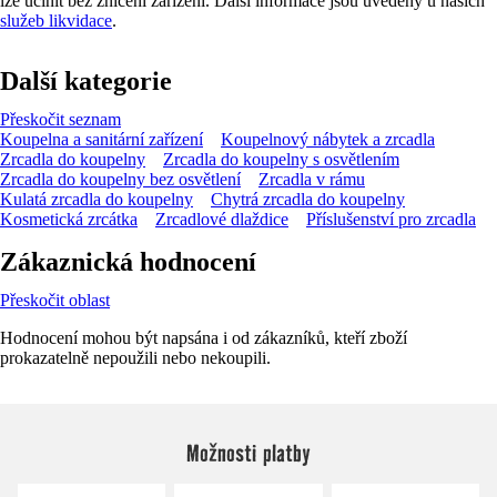
lze učinit bez zničení zařízení. Další informace jsou uvedeny u našich
služeb likvidace
.
Další kategorie
Přeskočit seznam
Koupelna a sanitární zařízení
Koupelnový nábytek a zrcadla
Zrcadla do koupelny
Zrcadla do koupelny s osvětlením
Zrcadla do koupelny bez osvětlení
Zrcadla v rámu
Kulatá zrcadla do koupelny
Chytrá zrcadla do koupelny
Kosmetická zrcátka
Zrcadlové dlaždice
Příslušenství pro zrcadla
Zákaznická hodnocení
Přeskočit oblast
Hodnocení mohou být napsána i od zákazníků, kteří zboží
prokazatelně nepoužili nebo nekoupili.
Možnosti platby