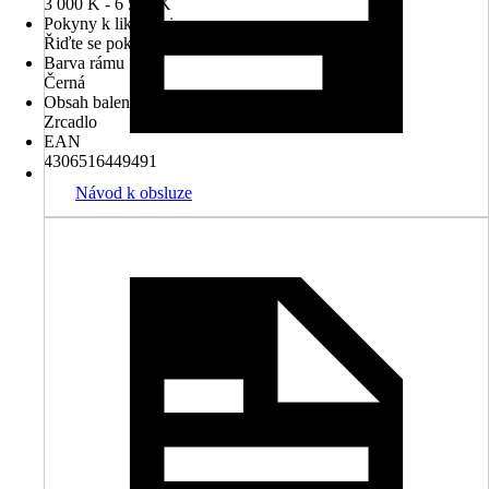
3 000 K - 6 500 K
Pokyny k likvidaci
Řiďte se pokyny pro likvidaci
Barva rámu
Černá
Obsah balení
Zrcadlo
EAN
4306516449491
Návod k obsluze