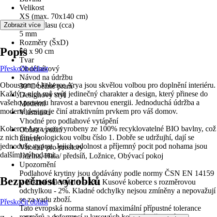
Velikost
XS (max. 70x140 cm)
Výška vlasu (cca)
Zobrazit více
5 mm
Rozměry (ŠxD)
Popis
60 x 90 cm
Tvar
Přeskočit oblast
Obdélníkový
Návod na údržbu
Oboustranné koberce Arya jsou skvělou volbou pro doplnění interiéru.
30°C běžné praní
Každý z nich má svůj jedinečný charakter a design, který přinese do
Designový styl
vašeho prostoru hravost a barevnou energii. Jednoduchá údržba a
Moderní
moderní design je činí atraktivním prvkem pro váš domov.
Vlastnosti
Vhodné pro podlahové vytápění
Koberce Arya jsou vyrobeny ze 100% recyklovatelné BIO bavlny, což
Oblast využití
z nich činí ekologickou volbu číslo 1. Dobře se udržujhí, dají se
Interiér
jednoduše vyprat. Jejich odolnost a příjemný pocit pod nohama jsou
Vhodné pro prostory
dalšími výhodami.
Jídelna, Hala/ předsíň, Ložnice, Obývací pokoj
Upozornění
Podlahové krytiny jsou dodávány podle normy ČSN EN 14159
Bezpečnost výrobků
v šířkové toleranci +/- 1%. Kusové koberce s rozměrovou
odchylkou - 2%. Kladné odchylky nejsou zmíněny a nepovažují
se za vadu zboží.
Přeskočit oblast
Tato evropská norma stanoví maximální přípustné tolerance
rozměrů a deformací u kusových koberců, běhounů,