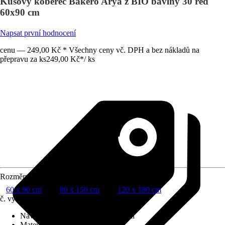
Kusový koberec Bakero Arya z BIO bavlny 30 red
60x90 cm
Napsat první hodnocení
cenu — 249,00 Kč * Všechny ceny vč. DPH a bez nákladů na
přepravu za ks
249,00 Kč
*
/
ks
Rozměry (ŠxD)
60 x 90 cm
80 x 150 cm
120 x 180 cm
č. výrobku
10651083
Návod na údržbu
:
30°C běžné praní
Materiál
:
Bavlna