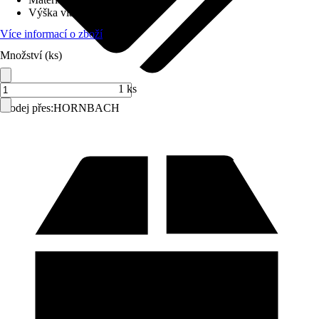
Výška vlasu (cca)
:
5 mm
Více informací o zboží
Množství (ks)
1 ks
Prodej přes:
HORNBACH