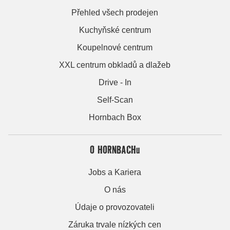
Přehled všech prodejen
Kuchyňské centrum
Koupelnové centrum
XXL centrum obkladů a dlažeb
Drive - In
Self-Scan
Hornbach Box
O HORNBACHu
Jobs a Kariera
O nás
Údaje o provozovateli
Záruka trvale nízkých cen