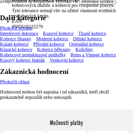
Zodpovědnost za bezpečnost výrobku viz
.
informace výrobce
kobercových dlaždic a koberců pro celoplošné pokrytí.
Tyto tolerance nemají vliv na užitné vlastnosti textilních
podlahových krytin.
Další kategorie
EAN
8595618222279
Přeskočit seznam
Interiérové dekorace
Kusové koberce
Tkané koberce
Koberce Shaggy
Moderní koberce
Dětské koberce
Kulaté koberce
Přírodní koberce
Orientální koberce
Klasické koberce
Koberce běhouny
Kožešiny
Kobercové protiskluzové podložky
Retro a Vintage koberce
Kusový koberec buklák
Venkovní koberce
Zákaznická hodnocení
Přeskočit oblast
Hodnocení mohou být napsána i od zákazníků, kteří zboží
prokazatelně nepoužili nebo nekoupili.
Možnosti platby