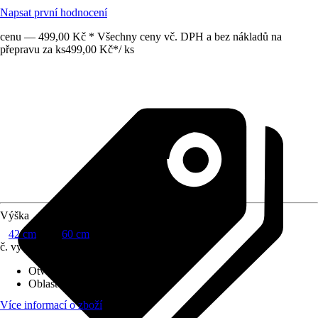
Napsat první hodnocení
cenu — 499,00 Kč * Všechny ceny vč. DPH a bez nákladů na
přepravu za ks
499,00 Kč
*
/
ks
Výška
42 cm
60 cm
č. výrobku
12247108
Otvor ve dnu
:
Není k dispozici
Oblast využití
:
Exteriér
Více informací o zboží