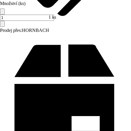
Množství (ks)
1 ks
Prodej přes:
HORNBACH