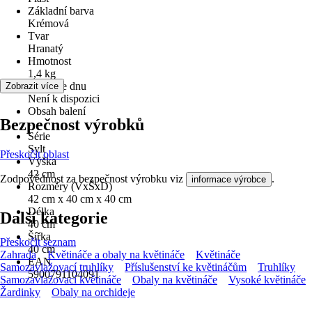
Základní barva
Krémová
Tvar
Hranatý
Hmotnost
1,4 kg
Otvor ve dnu
Zobrazit více
Není k dispozici
Obsah balení
Bezpečnost výrobků
-
Série
Sylt
Přeskočit oblast
Výška
42 cm
Zodpovědnost za bezpečnost výrobku viz
.
informace výrobce
Rozměry (VxŠxD)
42 cm x 40 cm x 40 cm
Délka
Další kategorie
40 cm
Šířka
Přeskočit seznam
40 cm
Zahrada
Květináče a obaly na květináče
Květináče
EAN
Samozavlažovací truhlíky
Příslušenství ke květináčům
Truhlíky
5900791104091
Samozavlažovací květináče
Obaly na květináče
Vysoké květináče
Žardinky
Obaly na orchideje