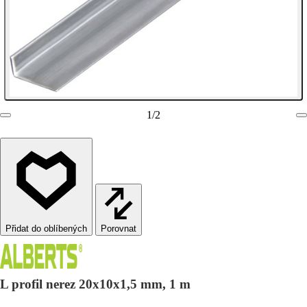
1
/
2
Porovnat
L profil nerez 20x10x1,5 mm, 1 m