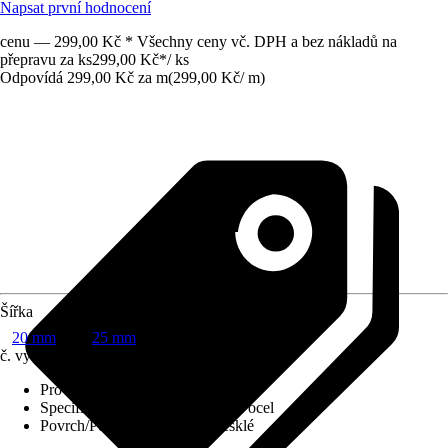
Napsat první hodnocení
cenu — 299,00 Kč * Všechny ceny vč. DPH a bez nákladů na
přepravu za ks
299,00 Kč
*
/
ks
Odpovídá 299,00 Kč za m
(
299,00 Kč
/
m
)
Šířka
20 mm
25 mm
č. výrobku
4249607
Provedení
:
Úhlový profil
Specifikace materiálu
:
Nerezová ocel
Povrch/Povrchová úprava
:
Lesklé