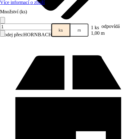
Více informací o zboží
Množství (ks)
odpovídá
1 ks
ks
m
1,00 m
Prodej přes:
HORNBACH