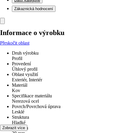
Další kategorie
Zákaznická hodnocení
Informace o výrobku
Přeskočit oblast
Druh výrobku
Profil
Provedení
Úhlový profil
Oblast využití
Exteriér, Interiér
Materiál
Kov
Specifikace materiálu
Nerezová ocel
Povrch/Povrchová úprava
Lesklé
Struktura
Hladké
rozměr a
Zobrazit více