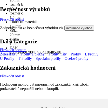
20 mm
rozměr b
Bezpečnost výrobků
10 mm
rozměr c
1,5 mm
Přeskočit oblast
Tloušťka materiálu
1,5 mm
Zodpovědnost za bezpečnost výrobku viz
.
informace výrobce
Šířka
20 mm
Délka
Další kategorie
1 m
EAN
Přeskočit seznam
2004249607004, 4004338485481
Železářství
Profily a plechy
Profily, lišty
Profily
L Profily
U Profily
T Profily
Speciální profily
Ocelové profily
Zákaznická hodnocení
Přeskočit oblast
Hodnocení mohou být napsána i od zákazníků, kteří zboží
prokazatelně nepoužili nebo nekoupili.