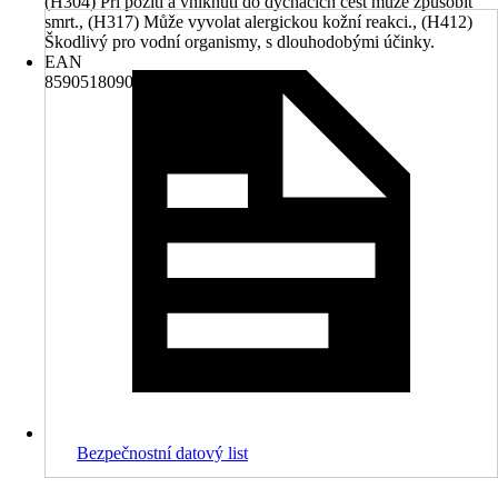
(H304) Při požití a vniknutí do dýchacích cest může způsobit
smrt., (H317) Může vyvolat alergickou kožní reakci., (H412)
Škodlivý pro vodní organismy, s dlouhodobými účinky.
EAN
8590518090874
Bezpečnostní datový list