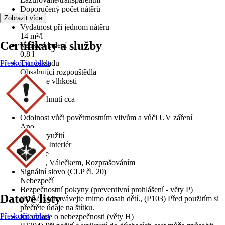
Doporučený počet nátěrů
3
Zobrazit více
Vydatnost při jednom nátěru
14 m²/l
Certifikáty a služby
Velikost balení
0,8 l
Přeskočit oblast
Typ základu
Obsahující rozpouštědla
Regulace vlhkosti
Ne
Doba schnutí cca
12 h
Odolnost vůči povětrnostním vlivům a vůči UV záření
Ano
Oblast využití
Exteriér, Interiér
Aplikace
Štětcem, Válečkem, Rozprašováním
Signální slovo (CLP čl. 20)
Nebezpečí
Bezpečnostní pokyny (preventivní prohlášení - věty P)
Datové listy
(P102) Uchovávejte mimo dosah dětí., (P103) Před použitím si
přečtěte údaje na štítku.
Přeskočit oblast
Informace o nebezpečnosti (věty H)