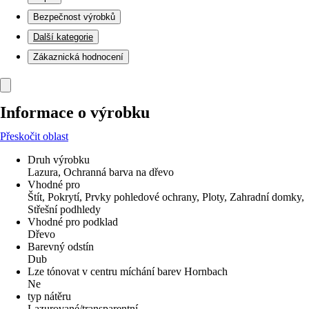
Bezpečnost výrobků
Další kategorie
Zákaznická hodnocení
Informace o výrobku
Přeskočit oblast
Druh výrobku
Lazura, Ochranná barva na dřevo
Vhodné pro
Štít, Pokrytí, Prvky pohledové ochrany, Ploty, Zahradní domky,
Střešní podhledy
Vhodné pro podklad
Dřevo
Barevný odstín
Dub
Lze tónovat v centru míchání barev Hornbach
Ne
typ nátěru
Lazurované/transparentní