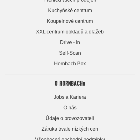
Kuchyňské centrum
Koupelnové centrum
XXL centrum obkladů a dlažeb
Drive - In
Self-Scan
Hornbach Box
O HORNBACHu
Jobs a Kariera
O nás
Údaje o provozovateli
Záruka trvale nízkých cen
Všeobecné obchodní podmínky