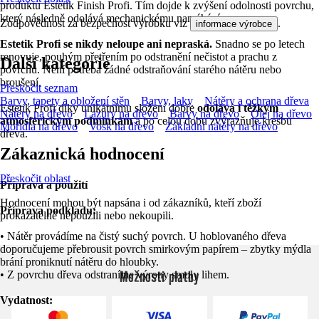
produktu Estetik Finish Profi. Tím dojde k zvýšení odolnosti povrchu,
který následně odolává mechanickému namáhání.
Zodpovědnost za bezpečnost výrobku viz
.
informace výrobce
Estetik Profi se nikdy neloupe ani nepraská.
Snadno se po letech
renovuje, pouhým přetřením po odstranění nečistot a prachu z
Další kategorie
povrchu. Není potřeba žádné odstraňování starého nátěru nebo
broušení.
Přeskočit seznam
Barvy, tapety a obložení stěn
Barvy, laky
Nátěry a ochrana dřeva
Estetik Profi díky unikátnímu složení dobře
odolává i těžkým
Nátěry na dřevo
Lazury na dřevo
Barvy na dřevo
Olej na dřevo
atmosférickým podmínkám
a po celou dobu zvýrazňuje kresbu
Mořidla na dřevo
Vosk na dřevo
Základní nátěry na dřevo
dřeva.
Zákaznická hodnocení
Přeskočit oblast
Příprava a použití
Hodnocení mohou být napsána i od zákazníků, kteří zboží
Příprava podkladu:
prokazatelně nepoužili nebo nekoupili.
• Nátěr provádíme na čistý suchý povrch. U hoblovaného dřeva
doporučujeme přebrousit povrch smirkovým papírem – zbytky mýdla
brání proniknutí nátěru do hloubky.
Možnosti platby
• Z povrchu dřeva odstraníme výrony smoly lihem.
Vydatnost: