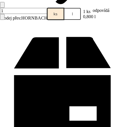
odpovídá
1 ks
ks
l
0,800 l
Prodej přes:
HORNBACH