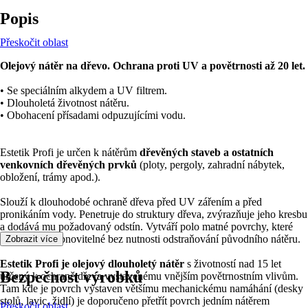
Popis
Přeskočit oblast
Olejový nátěr na dřevo. Ochrana proti UV a povětrnosti až 20 let.
• Se speciálním alkydem a UV filtrem.
• Dlouholetá životnost nátěru.
• Obohacení přísadami odpuzujícími vodu.
Estetik Profi je určen k nátěrům
dřevěných staveb a ostatních
venkovních dřevěných prvků
(ploty, pergoly, zahradní nábytek,
obložení, trámy apod.).
Slouží k dlouhodobé ochraně dřeva před UV zářením a před
pronikáním vody. Penetruje do struktury dřeva, zvýrazňuje jeho kresbu
a dodává mu požadovaný odstín. Vytváří polo matné povrchy, které
jsou snadno obnovitelné bez nutnosti odstraňování původního nátěru.
Zobrazit více
Estetik Profi je olejový dlouholetý nátěr
s životností nad 15 let
Bezpečnost výrobků
určený k ochraně dřeva vystavenému vnějším povětrnostním vlivům.
Tam kde je povrch vystaven většímu mechanickému namáhání (desky
stolů, lavic, židlí) je doporučeno přetřít povrch jedním nátěrem
Přeskočit oblast