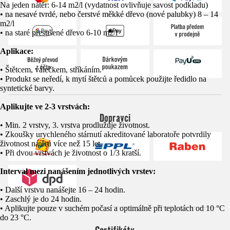
Na jeden nátěr: 6-14 m2/l (vydatnost ovlivňuje savost podkladu)
• na nesavé tvrdé, nebo čerstvé měkké dřevo (nové palubky) 8 – 14
m2/l
• na staré přesušené dřevo 6-10 m2/l
Aplikace:
• Štětcem, válečkem, stříkáním.
• Produkt se neředí, k mytí štětců a pomůcek použijte ředidlo na
syntetické barvy.
Aplikujte ve 2-3 vrstvách:
Dopravci
• Min. 2 vrstvy, 3. vrstva prodlužuje životnost.
• Zkoušky urychleného stárnutí akreditované laboratoře potvrdily
životnost nátěru více než 15 let.
• Při dvou vrstvách je životnost o 1/3 kratší.
Interval mezi nanášením jednotlivých vrstev:
• Další vrstvu nanášejte 16 – 24 hodin.
• Zaschlý je do 24 hodin.
• Aplikujte pouze v suchém počasí a optimálně při teplotách od 10 °C
do 23 °C.
Certifikáty