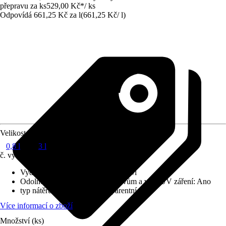
přepravu za ks
529,00 Kč
*
/
ks
Odpovídá 661,25 Kč za l
(
661,25 Kč
/
l
)
Velikost balení
0,8 l
3 l
č. výrobku
12352062
Vydatnost při jednom nátěru
:
14 m²/l
Odolnost vůči povětrnostním vlivům a vůči UV záření
:
Ano
typ nátěru
:
Lazurované/transparentní
Více informací o zboží
Množství (ks)