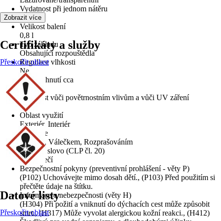
Vydatnost při jednom nátěru
14 m²/l
Zobrazit více
Velikost balení
0,8 l
Certifikáty a služby
Typ základu
Obsahující rozpouštědla
Přeskočit oblast
Regulace vlhkosti
Ne
Doba schnutí cca
12 h
Odolnost vůči povětrnostním vlivům a vůči UV záření
Ano
Oblast využití
Exteriér, Interiér
Aplikace
Štětcem, Válečkem, Rozprašováním
Signální slovo (CLP čl. 20)
Nebezpečí
Bezpečnostní pokyny (preventivní prohlášení - věty P)
(P102) Uchovávejte mimo dosah dětí., (P103) Před použitím si
přečtěte údaje na štítku.
Datové listy
Informace o nebezpečnosti (věty H)
(H304) Při požití a vniknutí do dýchacích cest může způsobit
Přeskočit oblast
smrt., (H317) Může vyvolat alergickou kožní reakci., (H412)