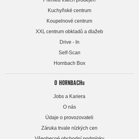
Kuchyňské centrum
Koupelnové centrum
XXL centrum obkladů a dlažeb
Drive - In
Self-Scan
Hornbach Box
O HORNBACHu
Jobs a Kariera
O nás
Údaje o provozovateli
Záruka trvale nízkých cen
Všeobecné obchodní podmínky