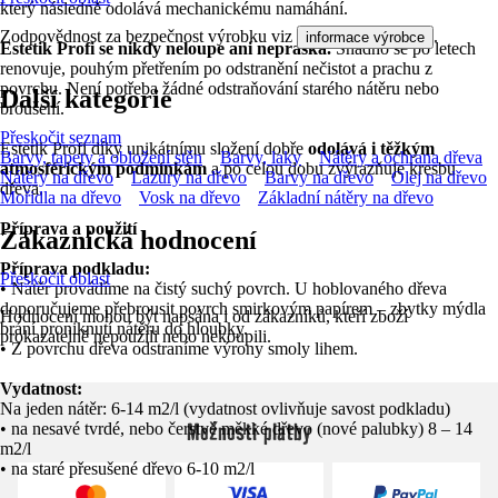
který následně odolává mechanickému namáhání.
Zodpovědnost za bezpečnost výrobku viz
.
informace výrobce
Estetik Profi se nikdy neloupe ani nepraská.
Snadno se po letech
renovuje, pouhým přetřením po odstranění nečistot a prachu z
povrchu. Není potřeba žádné odstraňování starého nátěru nebo
Další kategorie
broušení.
Přeskočit seznam
Estetik Profi díky unikátnímu složení dobře
odolává i těžkým
Barvy, tapety a obložení stěn
Barvy, laky
Nátěry a ochrana dřeva
atmosférickým podmínkám
a po celou dobu zvýrazňuje kresbu
Nátěry na dřevo
Lazury na dřevo
Barvy na dřevo
Olej na dřevo
dřeva.
Mořidla na dřevo
Vosk na dřevo
Základní nátěry na dřevo
Příprava a použití
Zákaznická hodnocení
Příprava podkladu:
Přeskočit oblast
• Nátěr provádíme na čistý suchý povrch. U hoblovaného dřeva
doporučujeme přebrousit povrch smirkovým papírem – zbytky mýdla
Hodnocení mohou být napsána i od zákazníků, kteří zboží
brání proniknutí nátěru do hloubky.
prokazatelně nepoužili nebo nekoupili.
• Z povrchu dřeva odstraníme výrony smoly lihem.
Vydatnost:
Na jeden nátěr: 6-14 m2/l (vydatnost ovlivňuje savost podkladu)
Možnosti platby
• na nesavé tvrdé, nebo čerstvé měkké dřevo (nové palubky) 8 – 14
m2/l
• na staré přesušené dřevo 6-10 m2/l