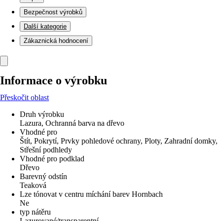
Bezpečnost výrobků
Další kategorie
Zákaznická hodnocení
Informace o výrobku
Přeskočit oblast
Druh výrobku
Lazura, Ochranná barva na dřevo
Vhodné pro
Štít, Pokrytí, Prvky pohledové ochrany, Ploty, Zahradní domky,
Střešní podhledy
Vhodné pro podklad
Dřevo
Barevný odstín
Teaková
Lze tónovat v centru míchání barev Hornbach
Ne
typ nátěru
Lazurované/transparentní