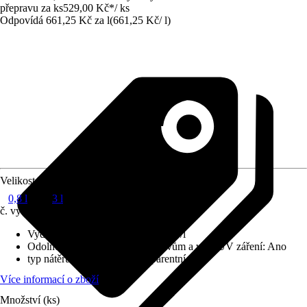
přepravu za ks
529,00 Kč
*
/
ks
Odpovídá 661,25 Kč za l
(
661,25 Kč
/
l
)
Velikost balení
0,8 l
3 l
č. výrobku
12352066
Vydatnost při jednom nátěru
:
14 m²/l
Odolnost vůči povětrnostním vlivům a vůči UV záření
:
Ano
typ nátěru
:
Lazurované/transparentní
Více informací o zboží
Množství (ks)