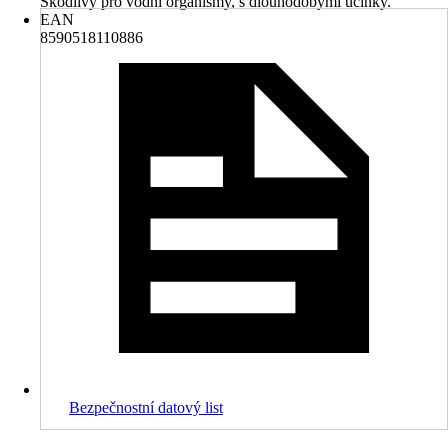
Škodlivý pro vodní organismy, s dlouhodobými účinky.
EAN
8590518110886
Bezpečnostní datový list