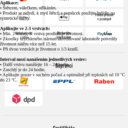
Aplikace:
• Štětcem, válečkem, stříkáním.
• Produkt se neředí, k mytí štětců a pomůcek použijte ředidlo na
syntetické barvy.
Aplikujte ve 2-3 vrstvách:
• Min. 2 vrstvy, 3. vrstva prodlužuje životnost.
• Zkoušky urychleného stárnutí akreditované laboratoře potvrdily
životnost nátěru více než 15 let.
• Při dvou vrstvách je životnost o 1/3 kratší.
Interval mezi nanášením jednotlivých vrstev:
Dopravci
• Další vrstvu nanášejte 16 – 24 hodin.
• Zaschlý je do 24 hodin.
• Aplikujte pouze v suchém počasí a optimálně při teplotách od 10 °C
do 23 °C.
Certifikáty