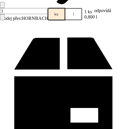
odpovídá
1 ks
ks
l
0,800 l
Prodej přes:
HORNBACH