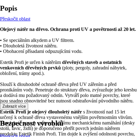
Popis
Přeskočit oblast
Olejový nátěr na dřevo. Ochrana proti UV a povětrnosti až 20 let.
• Se speciálním alkydem a UV filtrem.
• Dlouholetá životnost nátěru.
• Obohacení přísadami odpuzujícími vodu.
Estetik Profi je určen k nátěrům
dřevěných staveb a ostatních
venkovních dřevěných prvků
(ploty, pergoly, zahradní nábytek,
obložení, trámy apod.).
Slouží k dlouhodobé ochraně dřeva před UV zářením a před
pronikáním vody. Penetruje do struktury dřeva, zvýrazňuje jeho kresbu
a dodává mu požadovaný odstín. Vytváří polo matné povrchy, které
jsou snadno obnovitelné bez nutnosti odstraňování původního nátěru.
Zobrazit více
Estetik Profi je olejový dlouholetý nátěr
s životností nad 15 let
určený k ochraně dřeva vystavenému vnějším povětrnostním vlivům.
Bezpečnost výrobků
Tam kde je povrch vystaven většímu mechanickému namáhání (desky
stolů, lavic, židlí) je doporučeno přetřít povrch jedním nátěrem
produktu Estetik Finish Profi. Tím dojde k zvýšení odolnosti povrchu,
Přeskočit oblast