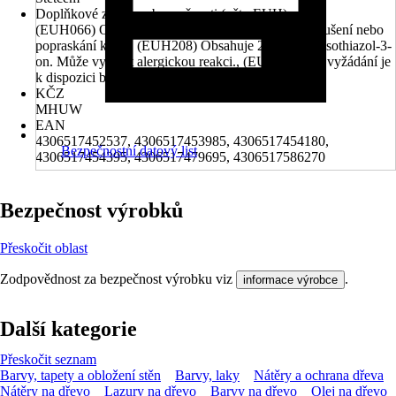
Doplňkové znaky nebezpečnosti (věty EUH)
(EUH066) Opakovaná expozice může způsobit vysušení nebo
popraskání kůže., (EUH208) Obsahuje 2-octyl-2H-isothiazol-3-
on. Může vyvolat alergickou reakci., (EUH210) Na vyžádání je
k dispozici bezpečnostní list.
KČZ
MHUW
EAN
4306517452537, 4306517453985, 4306517454180,
Bezpečnostní datový list
4306517454395, 4306517479695, 4306517586270
Bezpečnost výrobků
Přeskočit oblast
Zodpovědnost za bezpečnost výrobku viz
.
informace výrobce
Další kategorie
Přeskočit seznam
Barvy, tapety a obložení stěn
Barvy, laky
Nátěry a ochrana dřeva
Nátěry na dřevo
Lazury na dřevo
Barvy na dřevo
Olej na dřevo