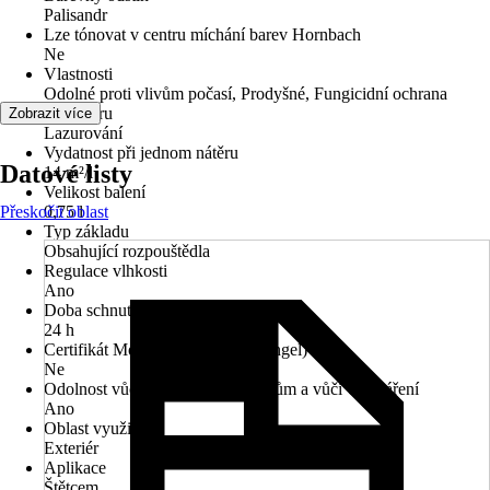
Palisandr
Lze tónovat v centru míchání barev Hornbach
Ne
Vlastnosti
Odolné proti vlivům počasí, Prodyšné, Fungicidní ochrana
typ nátěru
Zobrazit více
Lazurování
Vydatnost při jednom nátěru
Datové listy
14 m²/l
Velikost balení
Přeskočit oblast
0,75 l
Typ základu
Obsahující rozpouštědla
Regulace vlhkosti
Ano
Doba schnutí cca
24 h
Certifikát Modrý anděl (Blauer Engel)
Ne
Odolnost vůči povětrnostním vlivům a vůči UV záření
Ano
Oblast využití
Exteriér
Aplikace
Štětcem