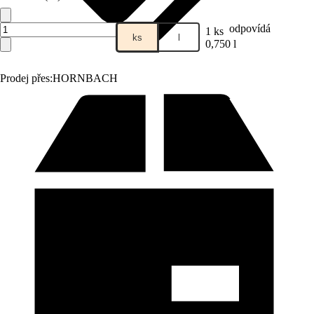
odpovídá
1 ks
ks
l
0,750 l
Prodej přes:
HORNBACH