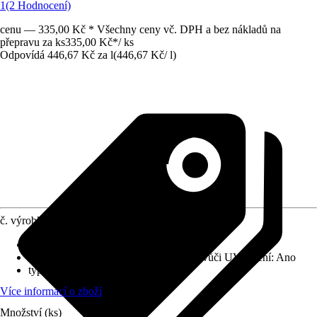
1
(2 Hodnocení)
cenu — 335,00 Kč * Všechny ceny vč. DPH a bez nákladů na
přepravu za ks
335,00 Kč
*
/
ks
Odpovídá 446,67 Kč za l
(
446,67 Kč
/
l
)
č. výrobku
10235367
Vydatnost při jednom nátěru
:
14 m²/l
Odolnost vůči povětrnostním vlivům a vůči UV záření
:
Ano
typ nátěru
:
Lazurování
Více informací o zboží
Množství (ks)