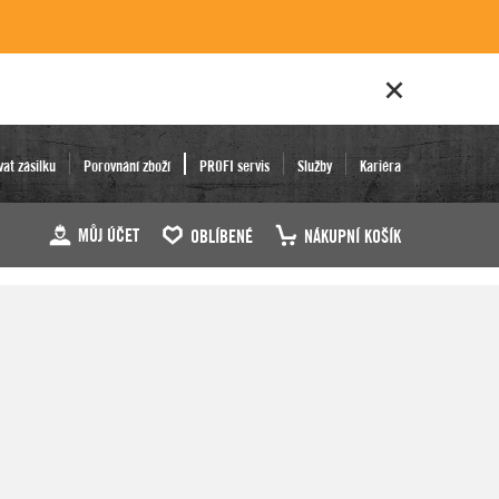
vat zásilku
Porovnání zboží
PROFI servis
Služby
Kariéra
MŮJ ÚČET
OBLÍBENÉ
NÁKUPNÍ KOŠÍK