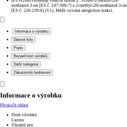
(EUH208) Obsahuje reakční hmota z: 5-chlor-2-methyl-2H-
isothiazol-3-on [ES č. 247-500-7] a 2-methyl-2H-isothiazol-3-on
[ES č. 220-239-6] (3:1). Může vyvolat alergickou reakci.
Informace o výrobku
Datové listy
Popis
Bezpečnost výrobků
Další kategorie
Zákaznická hodnocení
Informace o výrobku
Přeskočit oblast
Druh výrobku
Lazura
Vhodné pro