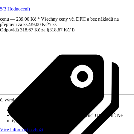
5
(3 Hodnocení)
cenu — 239,00 Kč * Všechny ceny vč. DPH a bez nákladů na
přepravu za ks
239,00 Kč
*
/
ks
Odpovídá 318,67 Kč za l
(
318,67 Kč
/
l
)
č. výrobku
5509699
Vydatnost při jednom nátěru
:
14 m²/l
Odolnost vůči povětrnostním vlivům a vůči UV záření
:
Ne
typ nátěru
:
Lazurování
Více informací o zboží