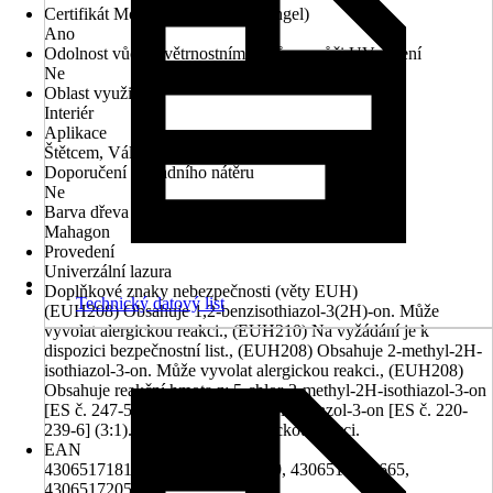
Certifikát Modrý anděl (Blauer Engel)
Ano
Odolnost vůči povětrnostním vlivům a vůči UV záření
Ne
Oblast využití
Interiér
Aplikace
Štětcem, Válečkem, Rozprašováním
Doporučení základního nátěru
Ne
Barva dřeva
Mahagon
Provedení
Univerzální lazura
Doplňkové znaky nebezpečnosti (věty EUH)
Technický datový list
(EUH208) Obsahuje 1,2-benzisothiazol-3(2H)-on. Může
vyvolat alergickou reakci., (EUH210) Na vyžádání je k
dispozici bezpečnostní list., (EUH208) Obsahuje 2-methyl-2H-
isothiazol-3-on. Může vyvolat alergickou reakci., (EUH208)
Obsahuje reakční hmota z: 5-chlor-2-methyl-2H-isothiazol-3-on
[ES č. 247-500-7] a 2-methyl-2H-isothiazol-3-on [ES č. 220-
239-6] (3:1). Může vyvolat alergickou reakci.
EAN
4306517181307, 4306517201449, 4306517203665,
4306517205935