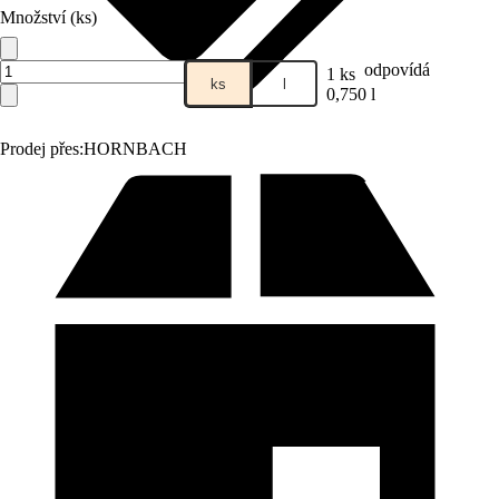
Množství (ks)
odpovídá
1 ks
ks
l
0,750 l
Prodej přes:
HORNBACH