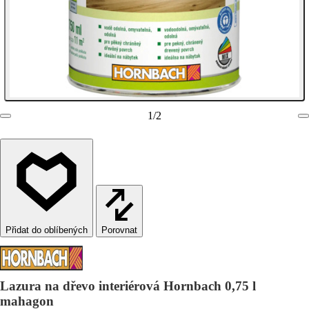
1
/
2
Porovnat
Lazura na dřevo interiérová Hornbach 0,75 l
mahagon