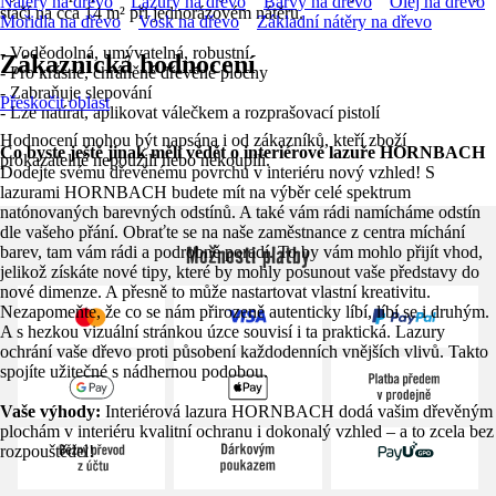
Nátěry na dřevo
Lazury na dřevo
Barvy na dřevo
Olej na dřevo
stačí na cca 14 m² při jednorázovém nátěru.
Mořidla na dřevo
Vosk na dřevo
Základní nátěry na dřevo
- Voděodolná, umývatelná, robustní
Zákaznická hodnocení
- Pro krásné, chráněné dřevěné plochy
- Zabraňuje slepování
Přeskočit oblast
- Lze natírat, aplikovat válečkem a rozprašovací pistolí
Hodnocení mohou být napsána i od zákazníků, kteří zboží
Co byste ještě jinak měli vědět o interiérové lazuře HORNBACH
prokazatelně nepoužili nebo nekoupili.
Dodejte svému dřevěnému povrchu v interiéru nový vzhled! S
lazurami HORNBACH budete mít na výběr celé spektrum
natónovaných barevných odstínů. A také vám rádi namícháme odstín
dle vašeho přání. Obraťte se na naše zaměstnance z centra míchání
Možnosti platby
barev, tam vám rádi a podrobně poradí. To by vám mohlo přijít vhod,
jelikož získáte nové tipy, které by mohly posunout vaše představy do
nové dimenze. A přesně to může nastartovat vlastní kreativitu.
Nezapomeňte, že co se nám přirozeně autenticky líbí, líbí se i druhým.
A s hezkou vizuální stránkou úzce souvisí i ta praktická. Lazury
ochrání vaše dřevo proti působení každodenních vnějších vlivů. Takto
spojíte užitečné s nádhernou podobou.
Vaše výhody:
Interiérová lazura HORNBACH dodá vašim dřevěným
plochám v interiéru kvalitní ochranu i dokonalý vzhled – a to zcela bez
rozpouštědel!