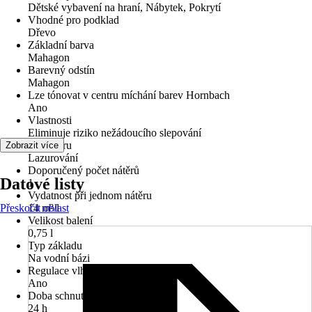
Dětské vybavení na hraní, Nábytek, Pokrytí
Vhodné pro podklad
Dřevo
Základní barva
Mahagon
Barevný odstín
Mahagon
Lze tónovat v centru míchání barev Hornbach
Ano
Vlastnosti
Eliminuje riziko nežádoucího slepování
typ nátěru
Zobrazit více
Lazurování
Doporučený počet nátěrů
Datové listy
1
Vydatnost při jednom nátěru
Přeskočit oblast
14 m²/l
Velikost balení
0,75 l
Typ základu
Na vodní bázi
Regulace vlhkosti
Ano
Doba schnutí cca
24 h