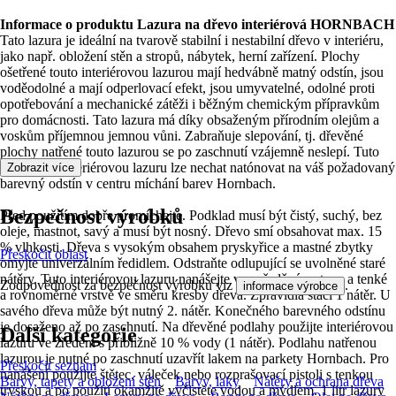
Informace o produktu Lazura na dřevo interiérová HORNBACH
Tato lazura je ideální na tvarově stabilní i nestabilní dřevo v interiéru,
jako např. obložení stěn a stropů, nábytek, herní zařízení. Plochy
ošetřené touto interiérovou lazurou mají hedvábně matný odstín, jsou
voděodolné a mají odperlovací efekt, jsou umyvatelné, odolné proti
opotřebování a mechanické zátěži i běžným chemickým přípravkům
pro domácnosti. Tato lazura má díky obsaženým přírodním olejům a
voskům příjemnou jemnou vůni. Zabraňuje slepování, tj. dřevěné
plochy natřené touto lazurou se po zaschnutí vzájemně neslepí. Tuto
bezbarvou interiérovou lazuru lze nechat natónovat na váš požadovaný
Zobrazit více
barevný odstín v centru míchání barev Hornbach.
Bezpečnost výrobků
Před použitím dobře promíchejte. Podklad musí být čistý, suchý, bez
oleje, mastnot, savý a musí být nosný. Dřevo smí obsahovat max. 15
% vlhkosti. Dřeva s vysokým obsahem pryskyřice a mastné zbytky
Přeskočit oblast
omyjte univerzálním ředidlem. Odstraňte odlupující se uvolněné staré
nátěry. Tuto interiérovou lazuru nanášejte v nezředěném stavu a tenké
Zodpovědnost za bezpečnost výrobku viz
.
informace výrobce
a rovnoměrné vrstvě ve směru kresby dřeva. Zpravidla stačí 1 nátěr. U
savého dřeva může být nutný 2. nátěr. Konečného barevného odstínu
je dosaženo až po zaschnutí. Na dřevěné podlahy použijte interiérovou
Další kategorie
lazuru ve zředění s přibližně 10 % vody (1 nátěr). Podlahu natřenou
lazurou je nutné po zaschnutí uzavřít lakem na parkety Hornbach. Pro
Přeskočit seznam
nanášení použijte štětec, váleček nebo rozprašovací pistoli s tenkou
Barvy, tapety a obložení stěn
Barvy, laky
Nátěry a ochrana dřeva
tryskou a po použití okamžitě vyčistěte vodou a mýdlem. 1 litr lazury