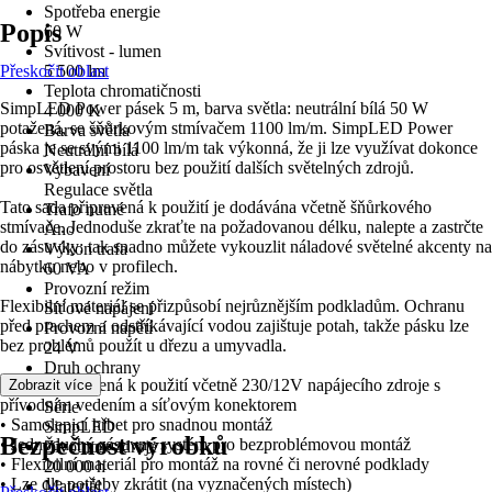
Spotřeba energie
Popis
60 W
Svítivost - lumen
Přeskočit oblast
5 500 lm
Teplota chromatičnosti
SimpLED Power pásek 5 m, barva světla: neutrální bílá 50 W
4 000 K
potažená, se šňůrkovým stmívačem 1100 lm/m. SimpLED Power
Barva světla
páska je se svými 1100 lm/m tak výkonná, že ji lze využívat dokonce
Neutrální bílá
pro osvětlení prostoru bez použití dalších světelných zdrojů.
Vybavení
Regulace světla
Tato sada připravená k použití je dodávána včetně šňůrkového
Trafo nutné
stmívače. Jednoduše zkraťte na požadovanou délku, nalepte a zastrčte
Ano
do zásuvky: tak snadno můžete vykouzlit náladové světelné akcenty na
Výkon trafa
nábytku nebo v profilech.
60 VA
Provozní režim
Flexibilní materiál se přizpůsobí nejrůznějším podkladům. Ochranu
Síťové napájení
před prachem a odstříkávající vodou zajištuje potah, takže pásku lze
Provozní napětí
bez problémů použít u dřezu a umyvadla.
24 V
Druh ochrany
• Sada připravená k použití včetně 230/12V napájecího zdroje s
Zobrazit více
IP 20
přívodním vedením a síťovým konektorem
Série
• Samolepicí hřbet pro snadnou montáž
SimpLED
Bezpečnost výrobků
• Jednoduchý zásuvný systém pro bezproblémovou montáž
Životnost zdroje
• Flexibilní materiál pro montáž na rovné či nerovné podklady
20 000 h
• Lze dle potřeby zkrátit (na vyznačených místech)
Materiál