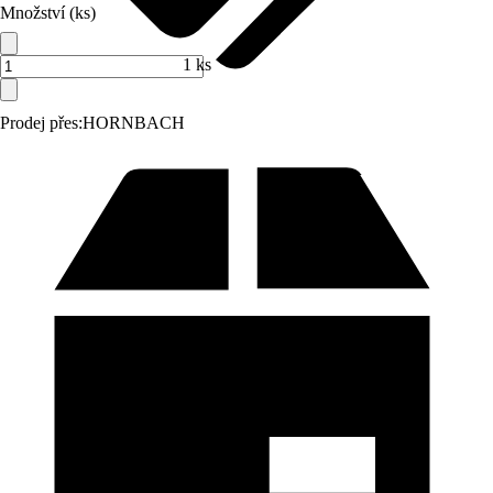
Množství (ks)
1 ks
Prodej přes:
HORNBACH