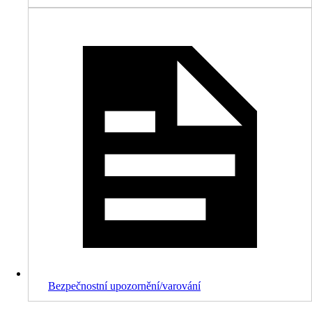
Bezpečnostní upozornění/varování