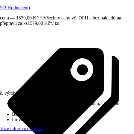
5
(2 Hodnocení)
cenu — 1579,00 Kč * Všechny ceny vč. DPH a bez nákladů na
přepravu za ks
1579,00 Kč
*
/
ks
č. výrobku
6858332
Vhodné pro
:
Kuchyňskou linku, Garáž / dílnu, Osvětlení
místnosti
Barva světla
:
Neutrální bílá
Provozní napětí
:
24 V
Více informací o zboží