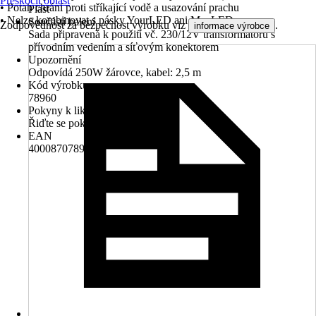
Přeskočit oblast
• Potah chrání proti stříkající vodě a usazování prachu
Plast
• Nelze kombinovat s pásky YourLED ani MaxLED
Součástí balení
Zodpovědnost za bezpečnost výrobku viz
.
informace výrobce
Sada připravená k použití vč. 230/12V transformátoru s
přívodním vedením a síťovým konektorem
Upozornění
Odpovídá 250W žárovce, kabel: 2,5 m
Kód výrobku
78960
Pokyny k likvidaci
Řiďte se pokyny pro likvidaci
EAN
4000870789605