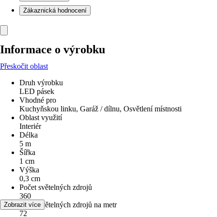
Zákaznická hodnocení
Informace o výrobku
Přeskočit oblast
Druh výrobku
LED pásek
Vhodné pro
Kuchyňskou linku, Garáž / dílnu, Osvětlení místnosti
Oblast využití
Interiér
Délka
5 m
Šířka
1 cm
Výška
0,3 cm
Počet světelných zdrojů
360
Počet světelných zdrojů na metr
Zobrazit více
72