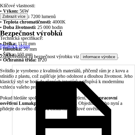
Klíčové vlastnosti:
•
Výkon:
56W
•
Světelný tok:
7200 lumenů
Zobrazit více
•
Teplota chromatičnosti:
4000K
•
Doba životnosti:
25 000 hodin
Bezpečnost výrobků
Technická specifikace:
•
Délka:
1170 mm
Přeskočit oblast
•
Hloubka:
50 mm
•
Šířka:
160 mm
Zodpovědnost za bezpečnost výrobku viz
.
informace výrobce
•
Ochranná třída:
IP20
Svítidlo je vyrobeno z kvalitních materiálů, přičemž rám je z kovu a
stínidlo z plastu, což zajišťuje jeho odolnost a dlouhou životnost. Jeho
klasický styl se hodí do různých interiérů a přispívá k modernímu
vzhledu vašeho prostoru.
Pokud hledáte spolehlivé a úsporné osvětlení,
LED pracovní
osvětlení Lumakpro
je skvělou volbou. Objednejte si ho nyní a
přidejte do svého domova efektivní a stylové osvětlení.