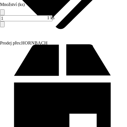
Množství (ks)
1 ks
Prodej přes:
HORNBACH