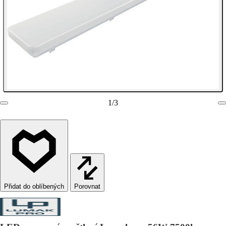
1
/
3
Porovnat