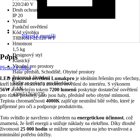
220/240 V
Druh ochrany
IP 20
Využití
Funkční osvětlení
Kód výrobku
Návod k montáži
T8BK6H-2L120 WT
Hmotnost
1,5 kg
Designový styl
Popis
Klasický
Vhodné pro prostory
Přeskočit oblast
Hala/ předsíň, Schodiště, Obytné prostory
Pokyny k likvidaci
LED pracovní osvětlení Lumakpro
je ideálním řešením pro všechny,
Řiďte se pokyny pro likvidaci
kteří hledají efektivní a moderní osvětlení do interiéru. S výkonem
EAN
56W
a světelným tokem
7200 lumenů
poskytuje dostatečné osvětlení
4306517630775
pro různé prostory, jako jsou haly, předsíně nebo obytné místnosti.
Teplota chromatičnosti
4000K
zajišťuje neutrální bílé světlo, které je
příjemné pro oči a podporuje produktivitu.
Toto svítidlo je navrženo s ohledem na
energetickou účinnost
, což
znamená, že šetří energii a snižuje náklady na elektřinu. Díky dlouhé
životnosti
25 000 hodin
se můžete spolehnout na jeho trvanlivost a
minimální potřebu údržby.