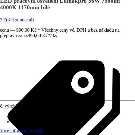
LED pracovní osvětlení Lumakpro 56W 7500lm
4000K 1170mm bílé
3.7
(3 Hodnocení)
cenu — 990,00 Kč * Všechny ceny vč. DPH a bez nákladů na
přepravu za ks
990,00 Kč
*
/
ks
č. výrobku
10511711
Provedení
:
Vestavné svítidlo
Druh ochrany
:
IP 20
Více informací o zboží