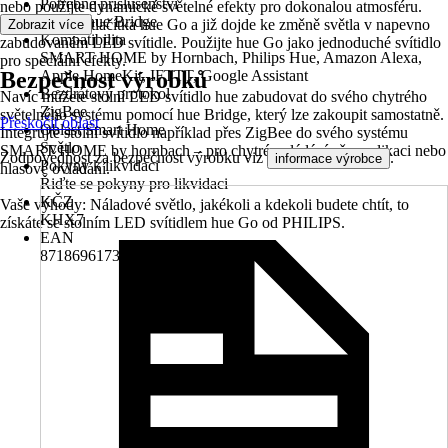
Potřebné příslušenství
nebo použijte dynamické světelné efekty pro dokonalou atmosféru.
Philips hue Bridge
Stačí stisknutí tlačítka hue Go a již dojde ke změně světla v napevno
Zobrazit více
Kompatibilita
zabudovaném LED svítidle. Použijte hue Go jako jednoduché svítidlo
SMART HOME by Hornbach, Philips Hue, Amazon Alexa,
pro speciální efekty.
Bezpečnost výrobků
Apple HomeKit, IFTTT, Google Assistant
Bezdrátový protokol
Navíc můžete stolní LED svítidlo hue zabudovat do svého chytrého
ZigBee
světelného systému pomocí hue Bridge, který lze zakoupit samostatně.
Přeskočit oblast
Oblast Smart Home
Integrujte stolní svítidlo například přes ZigBee do svého systému
Světlo
SMART HOME by hornbach – pro chytré ovládání přes aplikaci nebo
Zodpovědnost za bezpečnost výrobku viz
.
informace výrobce
Pokyny k likvidaci
hlasové ovládání.
Řiďte se pokyny pro likvidaci
KČZ
Vaše výhody: Náladové světlo, jakékoli a kdekoli budete chtít, to
KHX7
získáte se stolním LED svítidlem hue Go od PHILIPS.
EAN
8718696173992