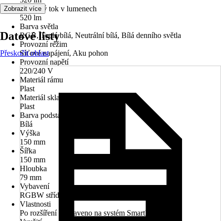
Světelný tok v lumenech
Zobrazit více
520 lm
Barva světla
Datové listy
RGB, Teplá bílá, Neutrální bílá, Bílá denního světla
Provozní režim
Přeskočit oblast
Síťové napájení, Aku pohon
Provozní napětí
220/240 V
Materiál rámu
Plast
Materiál skla/stínidla
Plast
Barva podstavce
Bílá
Výška
150 mm
Šířka
150 mm
Hloubka
79 mm
Vybavení
RGBW střídání barev/bílá
Vlastnosti
Po rozšíření připraveno na systém SmartHome