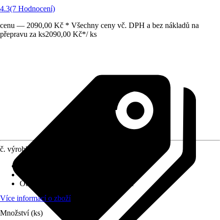
4.3
(7 Hodnocení)
cenu — 2090,00 Kč * Všechny ceny vč. DPH a bez nákladů na
přepravu za ks
2090,00 Kč
*
/
ks
č. výrobku
10152699
Provedení
:
Stolní lampa
Včetně světelného zdroje
:
Ne
Objímka
:
LED napevno zabudované
Více informací o zboží
Množství (ks)