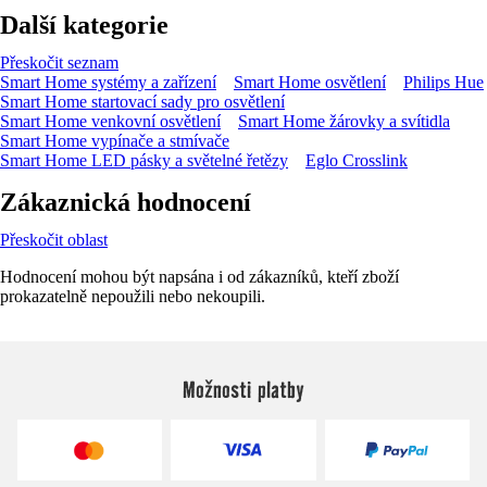
Další kategorie
Přeskočit seznam
Smart Home systémy a zařízení
Smart Home osvětlení
Philips Hue
Smart Home startovací sady pro osvětlení
Smart Home venkovní osvětlení
Smart Home žárovky a svítidla
Smart Home vypínače a stmívače
Smart Home LED pásky a světelné řetězy
Eglo Crosslink
Zákaznická hodnocení
Přeskočit oblast
Hodnocení mohou být napsána i od zákazníků, kteří zboží
prokazatelně nepoužili nebo nekoupili.
Možnosti platby