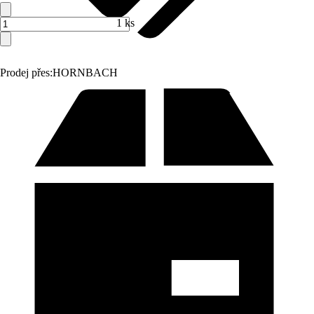
1 ks
Prodej přes:
HORNBACH