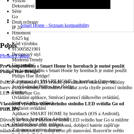
Využití
Dekorativní osvětlení
Série
Go
Druh ochrany
Smart Home - Seznam kompatibility
IP 20
Hmotnost
0,625 kg
Kód výrobku
Popis
915005821901
Designový styl
Přeskočit oblast
Moderní/Trendy
Upozornění
Pro kompatibilitu s Smart Home by hornbach je nutné použít
Pro kompatibilitu s Smart Home by hornbach je nutné použít
Philips Hue Bridge!
Philips Hue Bridge!
K integraci do SMART HOME by hornbach Gateway
Pořiďte si přenosné LED svítidlo pro náladové okamžiky. Milióny
Je vyžadován Philips hue Bridge
barev a tisíce odstínů bílé můžete ovládat zcela chytře pomocí stolního
Funkce
LED svítidla hue Go.
Ovládání aplikace, Stmívací pomocí dálkového ovládání,
Stmívací přes aplikaci
Vlastnosti výrobku stmívatelního stolního LED svítidla Go od
Možnost ovládání
PHILIPS
Aplikace SMART HOME by hornbach (iOS a Android),
Výrobce App (iOS a Android)
Důvody ke koupi: Půlkruhové stolní LED svítidlo hue Go si můžete
Ovladatelnost přes aplikaci
vzít kamkoli budete chtít. Integrovaná, dobíjecí baterie zajišťuje
Z domova a mimo domov
náladovou atmosféru – doma nebo při stanování. Rozsviťte světlo