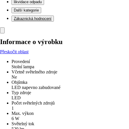
likvidace odpadu
Další kategorie
Zákaznická hodnocení
Informace o výrobku
Přeskočit oblast
Provedení
Stolní lampa
Včetně světelného zdroje
Ne
Objímka
LED napevno zabudované
Typ zdroje
LED
Počet světelných zdrojů
1
Max. výkon
6 W
Světelný tok
520 lm