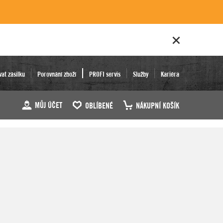
vat zásilku
Porovnání zboží
PROFI servis
Služby
Kariéra
MŮJ ÚČET
OBLÍBENÉ
NÁKUPNÍ KOŠÍK