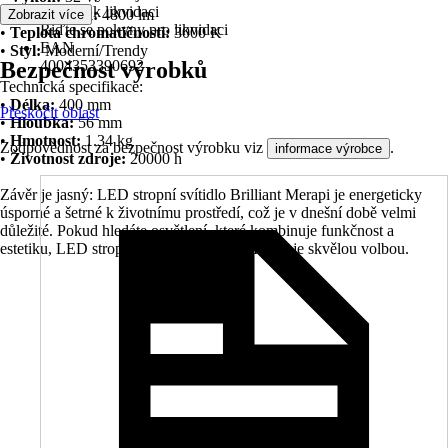
Pokyny k likvidaci
•
Světelný tok:
4800 lm
Zobrazit více
Řiďte se pokyny pro likvidaci
•
Teplota chromatičnosti:
3000 K
EAN
•
Styl:
Moderní/Trendy
Bezpečnost výrobků
4004353390692
Technická specifikace:
•
Délka:
400 mm
Přeskočit oblast
•
Hloubka:
56 mm
•
Hmotnost:
1.34 kg
Zodpovědnost za bezpečnost výrobku viz
.
informace výrobce
•
Životnost zdroje:
20000 h
Závěr je jasný: LED stropní svítidlo Brilliant Merapi je energeticky
úsporné a šetrné k životnímu prostředí, což je v dnešní době velmi
důležité. Pokud hledáte osvětlení, které kombinuje funkčnost a
estetiku, LED stropní svítidlo Brilliant Merapi je skvělou volbou.