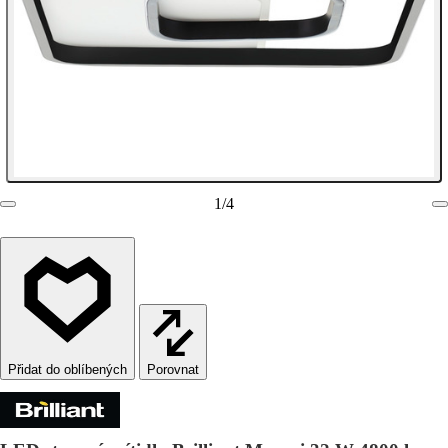
1
/
4
Porovnat