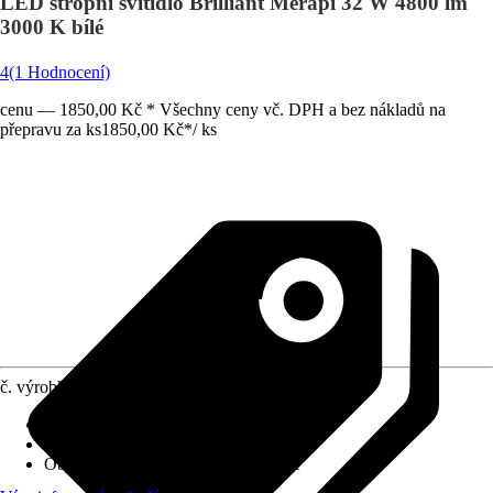
LED stropní svítidlo Brilliant Merapi 32 W 4800 lm
3000 K bílé
4
(1 Hodnocení)
cenu — 1850,00 Kč * Všechny ceny vč. DPH a bez nákladů na
přepravu za ks
1850,00 Kč
*
/
ks
č. výrobku
10470099
Provedení
:
Stropní svítidlo
Včetně světelného zdroje
:
Ano
Objímka
:
LED napevno zabudované