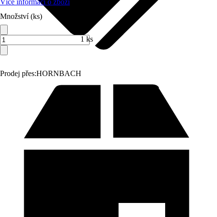
Více informací o zboží
Množství (ks)
1 ks
Prodej přes:
HORNBACH