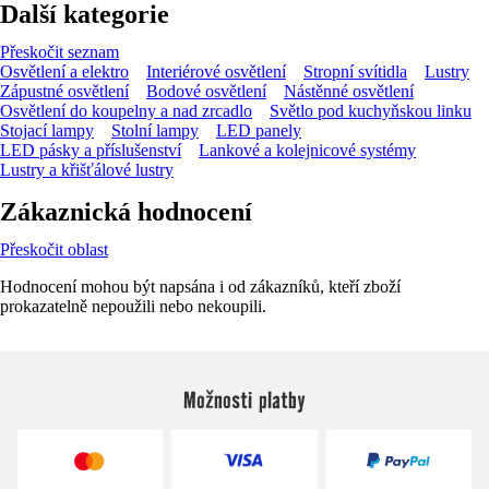
Další kategorie
Přeskočit seznam
Osvětlení a elektro
Interiérové osvětlení
Stropní svítidla
Lustry
Zápustné osvětlení
Bodové osvětlení
Nástěnné osvětlení
Osvětlení do koupelny a nad zrcadlo
Světlo pod kuchyňskou linku
Stojací lampy
Stolní lampy
LED panely
LED pásky a příslušenství
Lankové a kolejnicové systémy
Lustry a křišťálové lustry
Zákaznická hodnocení
Přeskočit oblast
Hodnocení mohou být napsána i od zákazníků, kteří zboží
prokazatelně nepoužili nebo nekoupili.
Možnosti platby