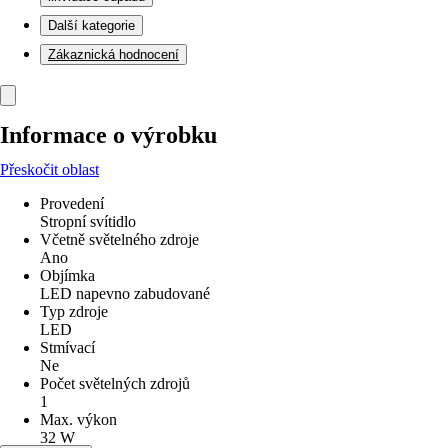
Další kategorie
Zákaznická hodnocení
Informace o výrobku
Přeskočit oblast
Provedení
Stropní svítidlo
Včetně světelného zdroje
Ano
Objímka
LED napevno zabudované
Typ zdroje
LED
Stmívací
Ne
Počet světelných zdrojů
1
Max. výkon
32 W