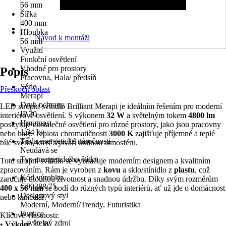
56 mm
Šířka
400 mm
Hloubka
Návod k montáži
56 mm
Využití
Funkční osvětlení
Vhodné pro prostory
Popis
Pracovna, Hala/ předsíň
Série
Přeskočit oblast
Merapi
Druh ochrany
LED stropní svítidlo Brilliant Merapi je ideálním řešením pro moderní
IP 20
interiérové osvětlení. S výkonem
32 W
a světelným tokem
4800 lm
Hmotnost
poskytuje dostatečné osvětlení pro různé prostory, jako jsou pracovny
1,34 kg
nebo haly. Teplota chromatičnosti
3000 K
zajišťuje příjemné a teplé
Třída energetické náročnosti
bílé světlo, které vytváří útulnou atmosféru.
Neudává se
Typ energetického štítku
Toto stropní svítidlo se vyznačuje moderním designem a kvalitním
-
zpracováním. Rám je vyroben z
kovu
a sklo/stínidlo z
plastu
, což
Kód výrobku
zaručuje dlouhou životnost a snadnou údržbu. Díky svým rozměrům
G99388/75
400 x 56 mm
se hodí do různých typů interiérů, ať už jde o domácnost
Designový styl
nebo kancelář.
Moderní, Moderní/Trendy, Futuristika
Funkce
Klíčové vlastnosti:
1 světelný zdroj
•
Výkon:
32 W