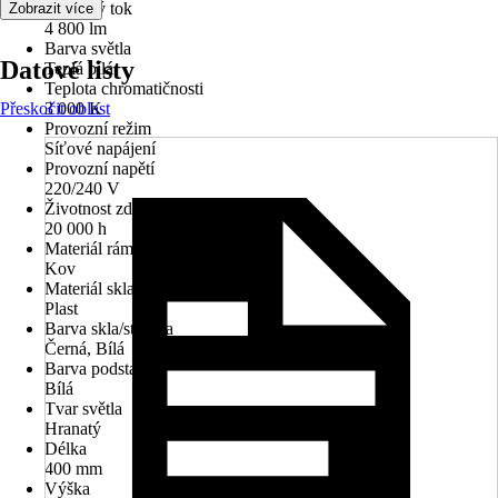
Světelný tok
Zobrazit více
4 800 lm
Barva světla
Datové listy
Teplá bílá
Teplota chromatičnosti
Přeskočit oblast
3 000 K
Provozní režim
Síťové napájení
Provozní napětí
220/240 V
Životnost zdroje
20 000 h
Materiál rámu
Kov
Materiál skla/stínidla
Plast
Barva skla/stínidla
Černá, Bílá
Barva podstavce
Bílá
Tvar světla
Hranatý
Délka
400 mm
Výška