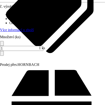
č. výrobku
10555546
Provedení
:
Stropní svítidlo
Včetně světelného zdroje
:
Ano
Objímka
:
LED napevno zabudované
Více informací o zboží
Množství (ks)
1 ks
Prodej přes:
HORNBACH