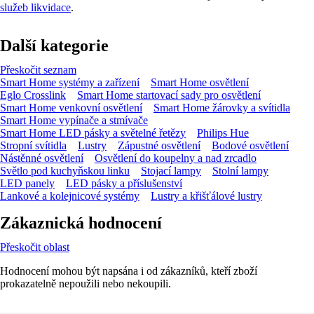
služeb likvidace
.
Další kategorie
Přeskočit seznam
Smart Home systémy a zařízení
Smart Home osvětlení
Eglo Crosslink
Smart Home startovací sady pro osvětlení
Smart Home venkovní osvětlení
Smart Home žárovky a svítidla
Smart Home vypínače a stmívače
Smart Home LED pásky a světelné řetězy
Philips Hue
Stropní svítidla
Lustry
Zápustné osvětlení
Bodové osvětlení
Nástěnné osvětlení
Osvětlení do koupelny a nad zrcadlo
Světlo pod kuchyňskou linku
Stojací lampy
Stolní lampy
LED panely
LED pásky a příslušenství
Lankové a kolejnicové systémy
Lustry a křišťálové lustry
Zákaznická hodnocení
Přeskočit oblast
Hodnocení mohou být napsána i od zákazníků, kteří zboží
prokazatelně nepoužili nebo nekoupili.