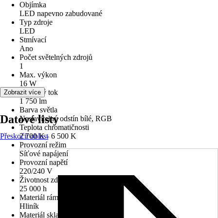
Objímka
LED napevno zabudované
Typ zdroje
LED
Stmívací
Ano
Počet světelných zdrojů
1
Max. výkon
16 W
Světelný tok
Zobrazit více
1 750 lm
Barva světla
Datové listy
Nastavitelný odstín bílé, RGB
Teplota chromatičnosti
Přeskočit oblast
2 700 K - 6 500 K
Provozní režim
Síťové napájení
Provozní napětí
220/240 V
Životnost zdroje
25 000 h
Materiál rámu
Hliník
Materiál skla/stínidla