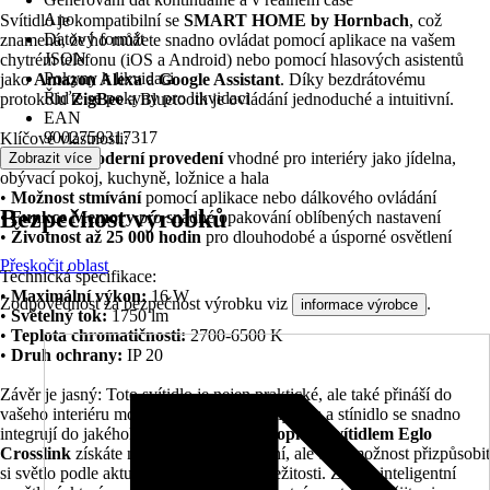
Ano
Svítidlo je kompatibilní se
SMART HOME by Hornbach
, což
Datový formát
znamená, že ho můžete snadno ovládat pomocí aplikace na vašem
JSON
chytrém telefonu (iOS a Android) nebo pomocí hlasových asistentů
Pokyny k likvidaci
jako
Amazon Alexa
a
Google Assistant
. Díky bezdrátovému
Řiďte se pokyny pro likvidaci
protokolu
ZigBee
a Bluetooth je ovládání jednoduché a intuitivní.
EAN
9002759317317
Klíčové vlastnosti:
•
Stylové a moderní provedení
vhodné pro interiéry jako jídelna,
Zobrazit více
obývací pokoj, kuchyně, ložnice a hala
•
Možnost stmívání
pomocí aplikace nebo dálkového ovládání
Bezpečnost výrobků
•
Funkce Memory
pro snadné opakování oblíbených nastavení
•
Životnost až 25 000 hodin
pro dlouhodobé a úsporné osvětlení
Přeskočit oblast
Technická specifikace:
•
Maximální výkon:
16 W
Zodpovědnost za bezpečnost výrobku viz
.
informace výrobce
•
Světelný tok:
1750 lm
•
Teplota chromatičnosti:
2700-6500 K
•
Druh ochrany:
IP 20
Závěr je jasný: Toto svítidlo je nejen praktické, ale také přináší do
vašeho interiéru moderní design. Jeho bílý rám a stínidlo se snadno
integrují do jakéhokoli stylu. S
LED stropním svítidlem Eglo
Crosslink
získáte nejen kvalitní osvětlení, ale také možnost přizpůsobit
si světlo podle aktuální nálady nebo příležitosti. Zvolte inteligentní