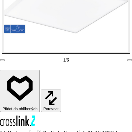
1
/
6
Porovnat