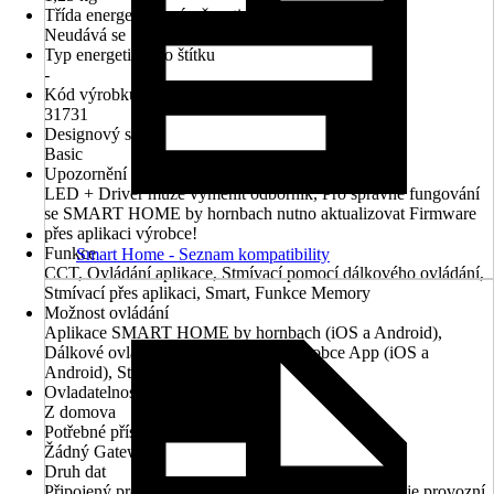
Třída energetické náročnosti
Neudává se
Typ energetického štítku
-
Kód výrobku
31731
Designový styl
Basic
Upozornění
LED + Driver může vyměnit odborník, Pro správné fungování
se SMART HOME by hornbach nutno aktualizovat Firmware
přes aplikaci výrobce!
Funkce
Smart Home - Seznam kompatibility
CCT, Ovládání aplikace, Stmívací pomocí dálkového ovládání,
Stmívací přes aplikaci, Smart, Funkce Memory
Možnost ovládání
Aplikace SMART HOME by hornbach (iOS a Android),
Dálkové ovládání, Google Home, Výrobce App (iOS a
Android), Stěnový vypínač
Ovladatelnost přes aplikaci
Z domova
Potřebné příslušenství
Žádný Gateway
Druh dat
Připojený produkt shromažďuje provozní data, jako je provozní