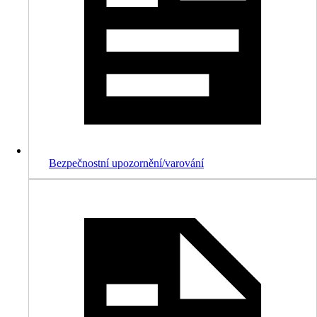
Bezpečnostní upozornění/varování