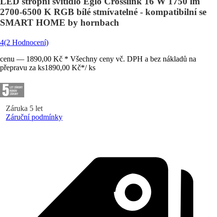
LED stropní svítidlo Eglo Crosslink 16 W 1750 lm
2700-6500 K RGB bílé stmívatelné - kompatibilní se
SMART HOME by hornbach
4
(2 Hodnocení)
cenu — 1890,00 Kč * Všechny ceny vč. DPH a bez nákladů na
přepravu za ks
1890,00 Kč
*
/
ks
Záruka 5 let
Záruční podmínky