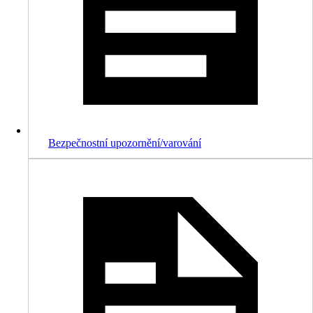
Bezpečnostní upozornění/varování