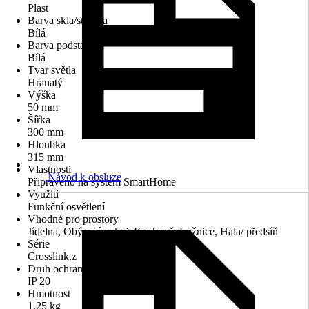
Plast
Barva skla/stínidla
Bílá
Barva podstavce
Bílá
Tvar světla
Hranatý
Výška
50 mm
Šířka
300 mm
Hloubka
315 mm
Vlastnosti
Návod k obsluze
Připraveno na systém SmartHome
Využití
Funkční osvětlení
Vhodné pro prostory
Jídelna, Obývací pokoj, Kuchyně, Ložnice, Hala/ předsíň
Série
Crosslink.z
Druh ochrany
IP 20
Hmotnost
1,25 kg