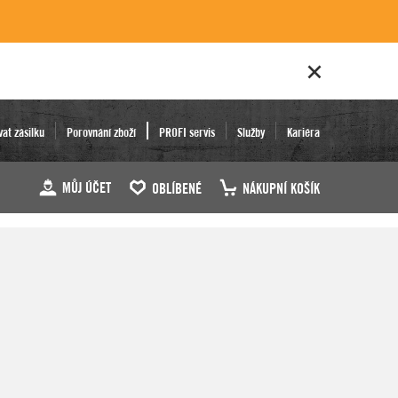
vat zásilku
Porovnání zboží
PROFI servis
Služby
Kariéra
MŮJ ÚČET
OBLÍBENÉ
NÁKUPNÍ KOŠÍK