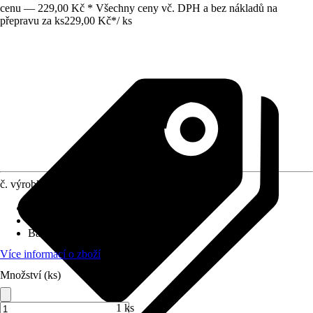
cenu — 229,00 Kč * Všechny ceny vč. DPH a bez nákladů na
přepravu za ks
229,00 Kč
*
/
ks
č. výrobku
12293127
Napájení
:
Baterie
Oblast využití
:
Interiér
Barva světla
:
Teplá bílá
Více informací o zboží
Množství (ks)
1 ks