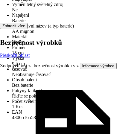
Vyměnitelný světelný zdroj
Ne
Napájení
Baterie
Alternativní název (a typ baterie)
Zobrazit více
AA mignon
Materiál
Bezpečnost výrobků
Vosky
Průměr
15 cm
Přeskočit oblast
Výška
9,5 cm
Zodpovědnost za bezpečnost výrobku viz
.
informace výrobce
časovač
Neobsahuje časovač
Obsah balení
Bez baterie
Pokyny k likvidaci
Řiďte se pokyny pro likvidaci
Počet světelných zdrojů
1 Kus
EAN
4306516558674