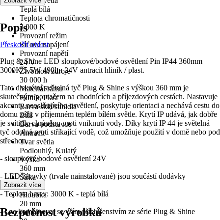
Barva světla
Zobrazit více
Teplá bílá
Teplota chromatičnosti
Popis
3 000 K
Provozní režim
Přeskočit oblast
Síťové napájení
Provozní napětí
Plug & Shine LED sloupkové/bodové osvětlení Pin IP44 360mm
24 V
3000K 5,5W 490lm 24V antracit hliník / plast.
Životnost zdroje
30 000 h
Tato diskrétní světelná tyč Plug & Shine s výškou 360 mm je
Materiál rámu
skutečným poutačem na chodnících a příjezdových cestách. Nastavuje
Hliník, Plast
akcenty neoslňujícího osvětlení, poskytuje orientaci a nechává cestu do
Barva skla/stínidla
domu zářit v příjemném teplém bílém světle. Krytí IP udává, jak dobře
Bílá
je svítidlo chráněno proti vniknutí vody. Díky krytí IP 44 je světelná
Barva podstavce
tyč odolná proti stříkající vodě, což umožňuje použití v domě nebo pod
Antracit
střechou.
Tvar světla
Podlouhlý, Kulatý
- sloupkové/bodové osvětlení 24V
Výška
360 mm
- LED žárovky (trvale nainstalované) jsou součástí dodávky
Šířka
Zobrazit více
20 mm
- Teplota barev: 3000 K - teplá bílá
Hloubka
20 mm
Bezpečnost výrobků
- Lze kombinovat se vším příslušenstvím ze série Plug & Shine
Průměr