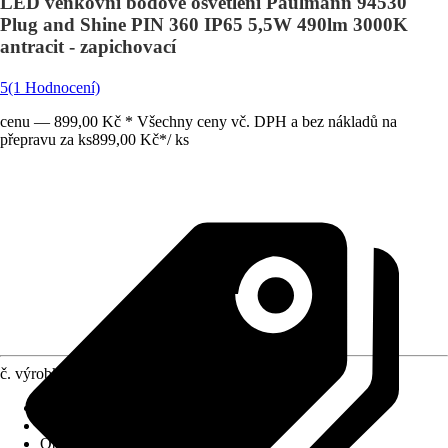
LED venkovní bodové osvětlení Paulmann 94530
Plug and Shine PIN 360 IP65 5,5W 490lm 3000K
antracit - zapichovací
5
(1 Hodnocení)
cenu — 899,00 Kč * Všechny ceny vč. DPH a bez nákladů na
přepravu za ks
899,00 Kč
*
/
ks
č. výrobku
10370846
Provedení
:
Sloupkové osvětlení
Včetně světelného zdroje
:
Ano
Objímka
:
LED napevno zabudované