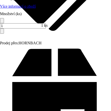
Více informací o zboží
Množství (ks)
1 ks
Prodej přes:
HORNBACH