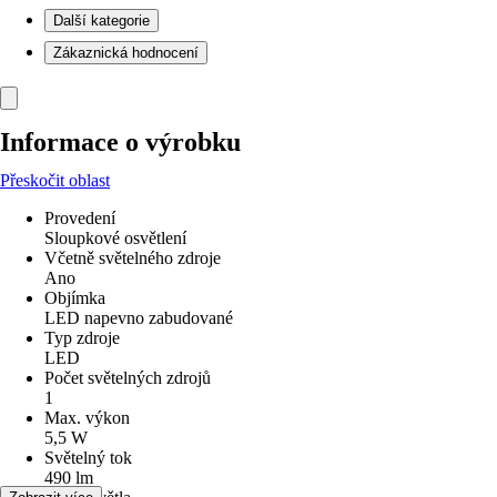
Další kategorie
Zákaznická hodnocení
Informace o výrobku
Přeskočit oblast
Provedení
Sloupkové osvětlení
Včetně světelného zdroje
Ano
Objímka
LED napevno zabudované
Typ zdroje
LED
Počet světelných zdrojů
1
Max. výkon
5,5 W
Světelný tok
490 lm