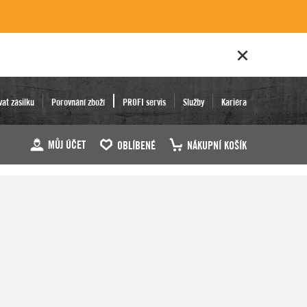
vat zásilku
Porovnání zboží
PROFI servis
Služby
Kariéra
MŮJ ÚČET
OBLÍBENÉ
NÁKUPNÍ KOŠÍK