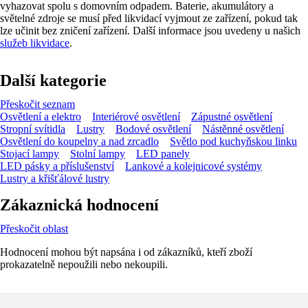
vyhazovat spolu s domovním odpadem. Baterie, akumulátory a
světelné zdroje se musí před likvidací vyjmout ze zařízení, pokud tak
lze učinit bez zničení zařízení. Další informace jsou uvedeny u našich
služeb likvidace
.
Další kategorie
Přeskočit seznam
Osvětlení a elektro
Interiérové osvětlení
Zápustné osvětlení
Stropní svítidla
Lustry
Bodové osvětlení
Nástěnné osvětlení
Osvětlení do koupelny a nad zrcadlo
Světlo pod kuchyňskou linku
Stojací lampy
Stolní lampy
LED panely
LED pásky a příslušenství
Lankové a kolejnicové systémy
Lustry a křišťálové lustry
Zákaznická hodnocení
Přeskočit oblast
Hodnocení mohou být napsána i od zákazníků, kteří zboží
prokazatelně nepoužili nebo nekoupili.