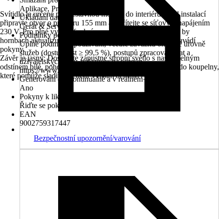
Aplikace, Prohlížeč
Svítidlo je určené pro vestavnou montáž do interiéru. Před instalací
Ukládání dat
připravte otvor o průměru 155 mm a počítejte se síťovým napájením
Gerät & Server
230 V. Pro plné využití funkcí v systému SMART HOME by
Podmínky používání
hornbach aktualizujte firmware přes aplikaci výrobce, jak uvádí
Úplné podmínky používání, včetně závazků ohledně úrovně
pokyny.
služeb (dostupnost ≥ 99,5 %), postupů zpracování dat a
Závěr je jasný: Dostanete zápustné stropní světlo s nastavitelným
uživatelských práv, naleznete na adrese:
odstínem bílé, pohodlným ovládáním a krytím vhodným i do koupelny,
https://www.eglo.com/fr/protection_de_donnees
které pomůže sladit osvětlení s vaším denním rytmem.
Generování dat kontinuálně a v reálném čase
Ano
Pokyny k likvidaci
Řiďte se pokyny pro likvidaci
EAN
9002759317447
Bezpečnostní upozornění/varování