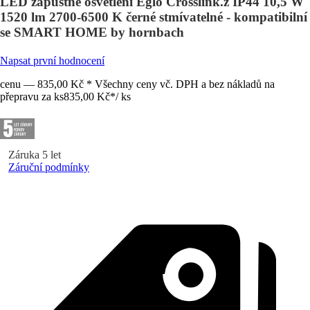
LED zápustné osvětlení Eglo Crosslink.z IP44 10,5 W
1520 lm 2700-6500 K černé stmívatelné - kompatibilní
se SMART HOME by hornbach
Napsat první hodnocení
cenu — 835,00 Kč * Všechny ceny vč. DPH a bez nákladů na
přepravu za ks
835,00 Kč
*
/
ks
Záruka 5 let
Záruční podmínky