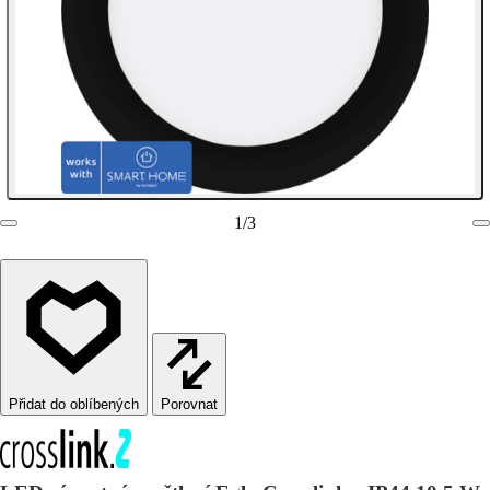
1
/
3
Porovnat