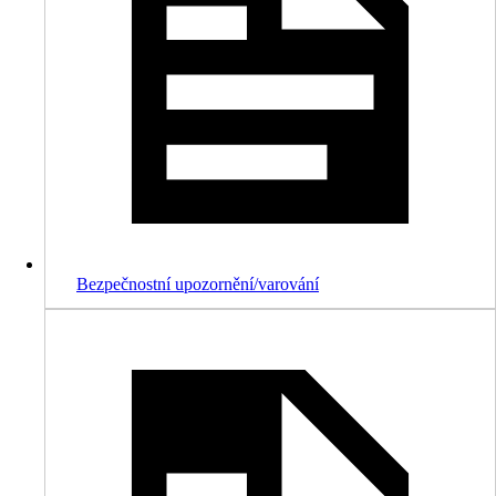
Bezpečnostní upozornění/varování