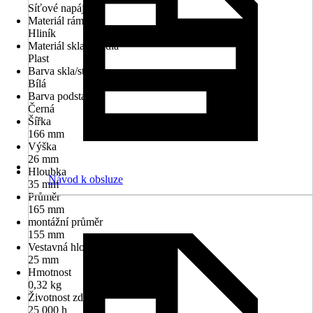
Síťové napájení
Materiál rámu
Hliník
Materiál skla/stínidla
Plast
Barva skla/stínidla
Bílá
Barva podstavce
Černá
Šířka
166 mm
Výška
26 mm
Hloubka
Návod k obsluze
35 mm
Průměr
165 mm
montážní průměr
155 mm
Vestavná hloubka
25 mm
Hmotnost
0,32 kg
Životnost zdroje
25 000 h