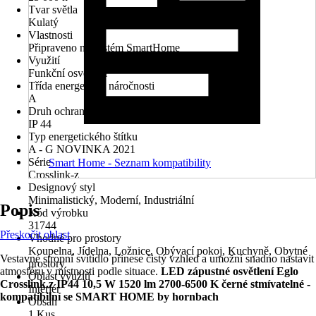
Tvar světla
Kulatý
Vlastnosti
Připraveno na systém SmartHome
Využití
Funkční osvětlení
Třída energetické náročnosti
A
Druh ochrany
IP 44
Typ energetického štítku
A - G NOVINKA 2021
Série
Smart Home - Seznam kompatibility
Crosslink-z
Designový styl
Minimalistický, Moderní, Industriální
Popis
Kód výrobku
31744
Přeskočit oblast
Vhodné pro prostory
Koupelna, Jídelna, Ložnice, Obývací pokoj, Kuchyně, Obytné
Vestavné stropní svítidlo přinese čistý vzhled a umožní snadno nastavit
prostory
atmosféru v místnosti podle situace.
LED zápustné osvětlení Eglo
Oblast využití
Crosslink.z IP44 10,5 W 1520 lm 2700-6500 K černé stmívatelné -
Interiér
kompatibilní se SMART HOME by hornbach
Obsah
1 Kus