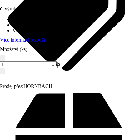
č. výrobku
10555426
Objímka
:
LED napevno zabudované
Druh ochrany
:
IP 44
Včetně světelného zdroje
:
Ano
Více informací o zboží
Množství (ks)
1 ks
Prodej přes:
HORNBACH