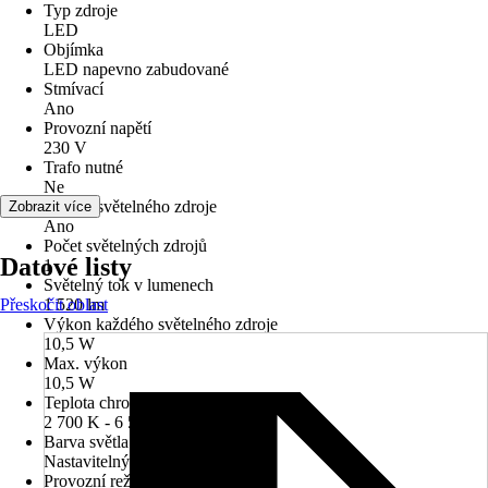
Typ zdroje
LED
Objímka
LED napevno zabudované
Stmívací
Ano
Provozní napětí
230 V
Trafo nutné
Ne
Včetně světelného zdroje
Zobrazit více
Ano
Počet světelných zdrojů
Datové listy
1
Světelný tok v lumenech
Přeskočit oblast
1 520 lm
Výkon každého světelného zdroje
10,5 W
Max. výkon
10,5 W
Teplota chromatičnosti
2 700 K - 6 500 K
Barva světla
Nastavitelný odstín bílé
Provozní režim