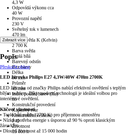
4,3 W
Odpovídá výkonu cca
40 W
Provozní napětí
230 V
Světelný tok v lumenech
470 lm
Barva světla K (Kelvin)
Zobrazit více
2 700 K
Barva světla
Popis
Teplá bílá
Barevný odstín
Přeskočit oblast
Bez barvy
Délka
LED žárovka Philips E27 4,3W/40W 470lm 2700K
80 mm
Průměr
LED žárovka od značky Philips nabízí efektivní osvětlení s teplým
45 mm
bílým světlem. Díky moderní technologii je ideální volbou pro
Index podání barev (Ra)
interiérové osvětlení.
80
Konstrukční provedení
Klíčové vlastnosti
Kapkový tvar
• Teplé bílé světlo (2700 K) pro příjemnou atmosféru
Konstrukční velikost
• Nízká spotřeba energie s úsporou až 90 % oproti klasickým
P45
žárovkám
Životnost
• Dlouhá životnost až 15 000 hodin
15 000 h