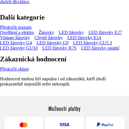
služeb likvidace
.
Další kategorie
Přeskočit seznam
Osvětlení a elektro
Žárovky
LED žárovky
LED žárovky E27
Vintage žárovky
Chytré žárovky
LED žárovky E14
LED žárovky G4
LED žárovky G9
LED žárovky GU5.3
LED žárovky GU10
LED žárovky R7S
LED žárovky ostatní
Zákaznická hodnocení
Přeskočit oblast
Hodnocení mohou být napsána i od zákazníků, kteří zboží
prokazatelně nepoužili nebo nekoupili.
Možnosti platby