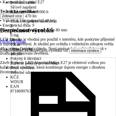
• Kompatibilní s paticí E27
Provozní režim
Síťové napájení
Technická specifikace
Kilowatthodiny/1000 h
• Světelný tok: 470 lm
Zobrazit více
5 kWh
• Výkon: 4,3 W (odpovídá 40 W)
Třída energetické náročnosti
• Energetická třída: F
F
Bezpečnost výrobků
• Rozměry: průměr 45 mm, délka 80 mm
Obsah rtuti v lampě
0 mg
LED žárovka je vhodná pro použití v interiéru, kde poskytne příjemné
Obsah
Přeskočit oblast
a úsporné osvětlení. Je ideální pro svítidla s viditelným zdrojem světla
1 Kus
díky svému čistému vzhledu. Není stmívatelná, což je třeba vzít v
Oblast využití
Zodpovědnost za bezpečnost výrobku viz
.
informace výrobce
úvahu při plánování osvětlení.
Interiér
Pokyny k likvidaci
Závěr je jasný: LED žárovka Philips E27 je efektivní volbou pro
Řiďte se pokyny pro likvidaci
každodenní osvětlení, která kombinuje úsporu energie s dlouhou
Druh výrobku
životností.
Světelné zdroje
KČZ
WDUR
EAN
8718699763176