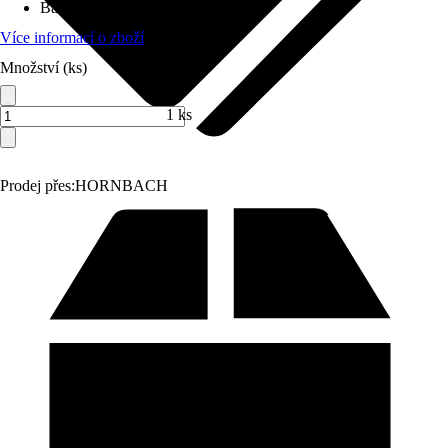
Barva světla
:
Teplá bílá
Více informací o zboží
Množství (ks)
1 ks
Prodej přes:
HORNBACH