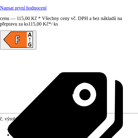
Napsat první hodnocení
cenu — 115,00 Kč * Všechny ceny vč. DPH a bez nákladů na
přepravu za ks
115,00 Kč
*
/
ks
č. výrobku
10299975
Životnost
:
15 000 h
Stmívací
:
Ne