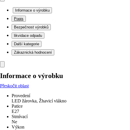
Informace o výrobku
Popis
Bezpečnost výrobků
likvidace odpadu
Další kategorie
Zákaznická hodnocení
Informace o výrobku
Přeskočit oblast
Provedení
LED žárovka, Žhavicí vlákno
Patice
E27
Stmívací
Ne
Výkon