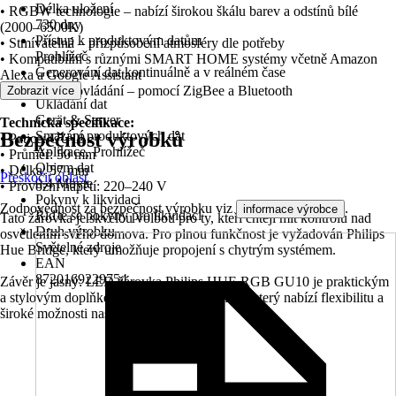
Délka uložení
• RGBW technologie – nabízí širokou škálu barev a odstínů bílé
730 dny
(2000–6500K)
Přístup k produktovým datům
• Stmívatelná – přizpůsobení atmosféry dle potřeby
Prohlížeč
• Kompatibilní s různými SMART HOME systémy včetně Amazon
Generování dat kontinuálně a v reálném čase
Alexa a Google Assistant
Ano
• Bezdrátové ovládání – pomocí ZigBee a Bluetooth
Zobrazit více
Ukládání dat
Gerät & Server
Technická specifikace:
Bezpečnost výrobků
Smazání produktových dat
• Patice: GU10
Aplikace, Prohlížeč
• Průměr: 50 mm
Objem dat
• Délka: 57 mm
Přeskočit oblast
0,4 Mbyte
• Provozní napětí: 220–240 V
Pokyny k likvidaci
Zodpovědnost za bezpečnost výrobku viz
.
informace výrobce
Řiďte se pokyny pro likvidaci
Tato žárovka je skvělou volbou pro ty, kteří chtějí mít kontrolu nad
Druh výrobku
osvětlením svého domova. Pro plnou funkčnost je vyžadován Philips
Světelné zdroje
Hue Bridge, který umožňuje propojení s chytrým systémem.
EAN
8720169229754
Závěr je jasný: LED žárovka Philips HUE RGB GU10 je praktickým
a stylovým doplňkem pro váš chytrý domov, který nabízí flexibilitu a
široké možnosti nastavení osvětlení.