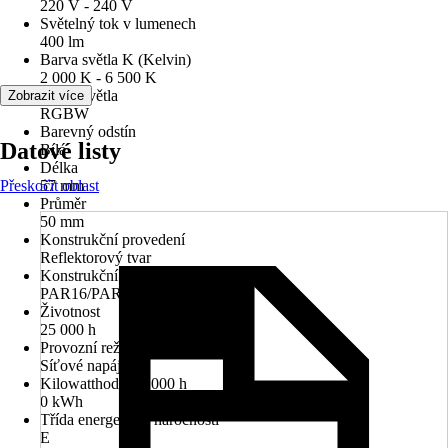
220 V - 240 V
Světelný tok v lumenech
400 lm
Barva světla K (Kelvin)
2 000 K - 6 500 K
Barva světla
Zobrazit více
RGBW
Barevný odstín
Datové listy
Bílá
Délka
Přeskočit oblast
57 mm
Průměr
50 mm
Konstrukční provedení
Reflektorový tvar
Konstrukční velikost
PAR16/PAR51
Životnost
25 000 h
Provozní režim
Síťové napájení
Kilowatthodiny/1000 h
0 kWh
Třída energetické náročnosti
E