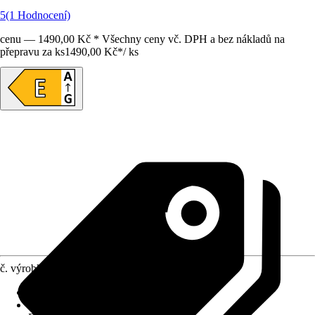
5
(1 Hodnocení)
cenu — 1490,00 Kč * Všechny ceny vč. DPH a bez nákladů na
přepravu za ks
1490,00 Kč
*
/
ks
č. výrobku
12185896
Životnost
:
25 000 h
Stmívací
:
Ano