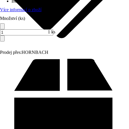
Barva světla
:
RGBW
Více informací o zboží
Množství (ks)
1 ks
Prodej přes:
HORNBACH