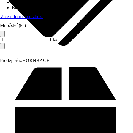
Stmívací
:
Ano
Barva světla
:
RGBW
Více informací o zboží
Množství (ks)
1 ks
Prodej přes:
HORNBACH