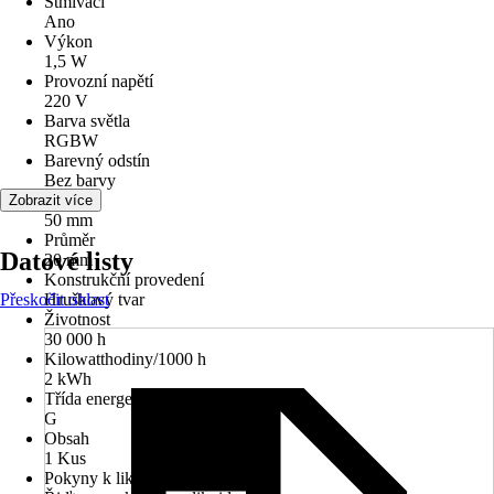
Stmívací
Ano
Výkon
1,5 W
Provozní napětí
220 V
Barva světla
RGBW
Barevný odstín
Bez barvy
Délka
Zobrazit více
50 mm
Průměr
Datové listy
20 mm
Konstrukční provedení
Přeskočit oblast
Hruškový tvar
Životnost
30 000 h
Kilowatthodiny/1000 h
2 kWh
Třída energetické náročnosti
G
Obsah
1 Kus
Pokyny k likvidaci