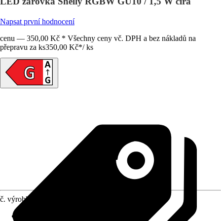
LED žárovka Shelly RGBW GU10 / 1,5 W čirá
Napsat první hodnocení
cenu — 350,00 Kč * Všechny ceny vč. DPH a bez nákladů na
přepravu za ks
350,00 Kč
*
/
ks
č. výrobku
10707152
Životnost
:
30 000 h