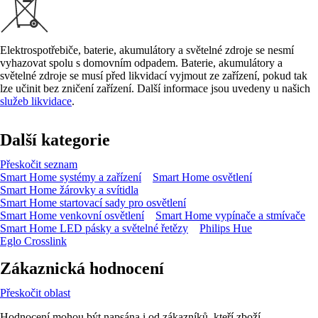
Elektrospotřebiče, baterie, akumulátory a světelné zdroje se nesmí
vyhazovat spolu s domovním odpadem. Baterie, akumulátory a
světelné zdroje se musí před likvidací vyjmout ze zařízení, pokud tak
lze učinit bez zničení zařízení. Další informace jsou uvedeny u našich
služeb likvidace
.
Další kategorie
Přeskočit seznam
Smart Home systémy a zařízení
Smart Home osvětlení
Smart Home žárovky a svítidla
Smart Home startovací sady pro osvětlení
Smart Home venkovní osvětlení
Smart Home vypínače a stmívače
Smart Home LED pásky a světelné řetězy
Philips Hue
Eglo Crosslink
Zákaznická hodnocení
Přeskočit oblast
Hodnocení mohou být napsána i od zákazníků, kteří zboží