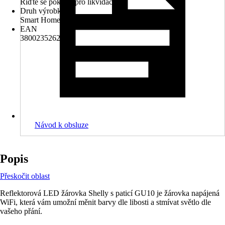
Řiďte se pokyny pro likvidaci
Druh výrobku
Smart Home Set
EAN
3800235262313
Návod k obsluze
Popis
Přeskočit oblast
Reflektorová LED žárovka Shelly s paticí GU10 je žárovka napájená
WiFi, která vám umožní měnit barvy dle libosti a stmívat světlo dle
vašeho přání.