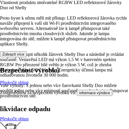
Vlastnosti produktu stmívatelné RGBW LED reflektorové žárovky
Duo od Shelly
Proto byste k němu měli mít přístup: LED reflektorová žárovka rychle
naváže připojení k vaší síti Wi-Fi prostřednictvím integrovaného
webového serveru. Alternativně lze k lampě přistupovat také
prostřednictvím mnoha cloudových služeb. Jakmile je lampa
integrována do sítě, můžete k lampě přistupovat prostřednictvím
aplikace Shelly.
Je možné seskupit několik žárovek Shelly Duo a následně je ovládat
Zobrazit více
současně. Vestavěná LED má výkon 1,5 W v barevném spektru
RGBW Pro přirozené bílé světlo je výkon 5 W, což je zhruba
Bezpečnost výrobků
ekvivalent běžné 50W žárovky. Energeticky účinná lampa má
odhadovanou životnost 30 000 hodin.
Přeskočit oblast
Vaše výhody: S jednou nebo více žarovkami Shelly Duo můžete
osvětlit jednu nebo více místností současně a snadno k nim přistupovat
Zodpovědnost za bezpečnost výrobku viz
.
informace výrobce
prostřednictvím sítě.
likvidace odpadu
Přeskočit oblast