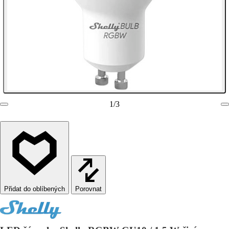
1
/
3
Porovnat