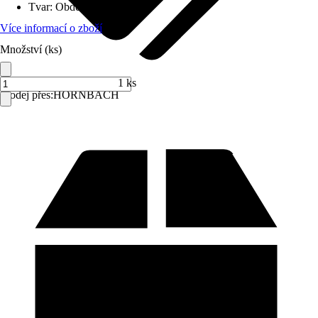
Tvar
:
Obdélníkový
Více informací o zboží
Množství (ks)
1 ks
Prodej přes:
HORNBACH