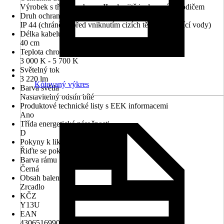
Výrobek s třídou ochrany II s dvojitě izolovaným vodičem
Druh ochrany
IP 44 (chráněno před vniknutím cizích těles a stříkající vody)
Délka kabelu
40 cm
Teplota chromatičnosti
3 000 K - 5 700 K
Světelný tok
3 220 lm
Kótovaný výkres
Barva světla
Nastavitelný odstín bílé
Produktové technické listy s EEK informacemi
Ano
Třída energetické náročnosti
D
Pokyny k likvidaci
Řiďte se pokyny pro likvidaci
Barva rámu
Černá
Obsah balení
Zrcadlo
KČZ
Y13U
EAN
4306516990108, 8435324909159, 8435324910650