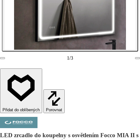
1
/
3
Porovnat
LED zrcadlo do koupelny s osvětlením Focco MIA II s