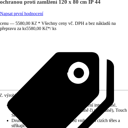
ochranou proti zamlžení 120 x 80 cm IP 44
Napsat první hodnocení
cenu — 5580,00 Kč * Všechny ceny vč. DPH a bez nákladů na
přepravu za ks
5580,00 Kč
*
/
ks
č. výrobku
12183628
Detaily výrobku
:
Systém Anti-Fog, Osvětlení integrované,
Reversibilní (je možné umístit horizontálně či vertikálně), Touch
Sensor
Druh ochrany
:
IP 44 (chráněno před vniknutím cizích těles a
stříkající vody)