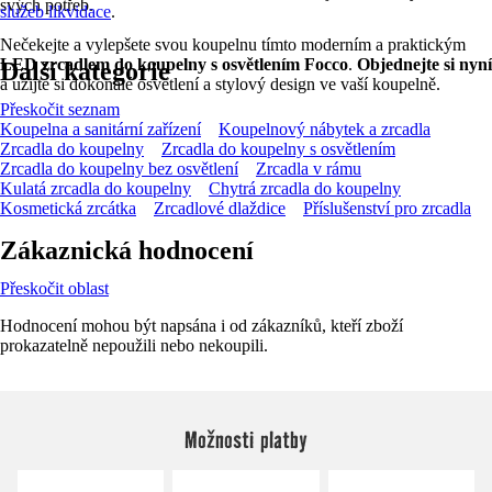
svých potřeb.
služeb likvidace
.
Nečekejte a vylepšete svou koupelnu tímto moderním a praktickým
LED zrcadlem do koupelny s osvětlením Focco
.
Objednejte si nyní
Další kategorie
a užijte si dokonalé osvětlení a stylový design ve vaší koupelně.
Přeskočit seznam
Koupelna a sanitární zařízení
Koupelnový nábytek a zrcadla
Zrcadla do koupelny
Zrcadla do koupelny s osvětlením
Zrcadla do koupelny bez osvětlení
Zrcadla v rámu
Kulatá zrcadla do koupelny
Chytrá zrcadla do koupelny
Kosmetická zrcátka
Zrcadlové dlaždice
Příslušenství pro zrcadla
Zákaznická hodnocení
Přeskočit oblast
Hodnocení mohou být napsána i od zákazníků, kteří zboží
prokazatelně nepoužili nebo nekoupili.
Možnosti platby