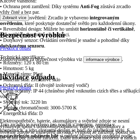
Klíčové vlastnosti:
• Ochrana proti zamlžení: Díky systému
Anti-Fog
zůstává zrcadlo
vždy čisté a bez par.
• Integrované osvětlení: Zrcadlo je vybaveno
integrovaným
Zobrazit více
osvětlením
, které poskytuje dostatečné světlo pro každodenní úkony.
• Reversibilní design: Můžete ho umístit
horizontálně či vertikálně
,
Bezpečnost výrobků
což zajišťuje flexibilitu při instalaci.
• Dotykový senzor: Ovládání osvětlení je snadné a pohodlné díky
dotykovému senzoru
.
Přeskočit oblast
Technická specifikace:
Zodpovědnost za bezpečnost výrobku viz
.
informace výrobce
• Rozměry: 120 x 80 cm
• Hmotnost: 5 kg
• Materiál rámu: Plast
likvidace odpadu
• Materiál skla: Zrcadlové sklo
• Ochranná třída: II (dvojitě izolovaný vodič)
Přeskočit oblast
• Druh ochrany: IP 44 (chráněno před vniknutím cizích těles a stříkající
vody)
• Světelný tok: 3220 lm
• Teplota chromatičnosti: 3000-5700 K
• Energetická třída: D
Elektrospotřebiče, baterie, akumulátory a světelné zdroje se nesmí
Toto zrcadlo je navrženo pro použití v interiéru, zejména v
vyhazovat spolu s domovním odpadem. Baterie, akumulátory a
koupelnách, a jeho elegantní design se hodí do jakéhokoli stylu. S
světelné zdroje se musí před likvidací vyjmout ze zařízení, pokud tak
nastavitelným odstínem bílé
si můžete přizpůsobit osvětlení podle
lze učinit bez zničení zařízení. Další informace jsou uvedeny u našich