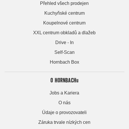
Přehled všech prodejen
Kuchyňské centrum
Koupelnové centrum
XXL centrum obkladů a dlažeb
Drive - In
Self-Scan
Hornbach Box
O HORNBACHu
Jobs a Kariera
O nás
Údaje o provozovateli
Záruka trvale nízkých cen