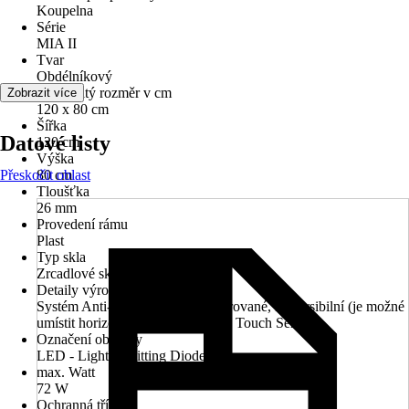
Koupelna
Série
MIA II
Tvar
Obdélníkový
Jmenovitý rozměr v cm
Zobrazit více
120 x 80 cm
Šířka
Datové listy
120 cm
Výška
Přeskočit oblast
80 cm
Tloušťka
26 mm
Provedení rámu
Plast
Typ skla
Zrcadlové sklo
Detaily výrobku
Systém Anti-Fog, Osvětlení integrované, Reversibilní (je možné
umístit horizontálně či vertikálně), Touch Sensor
Označení objímky
LED - Light Ermitting Diode
max. Watt
72 W
Ochranná třída