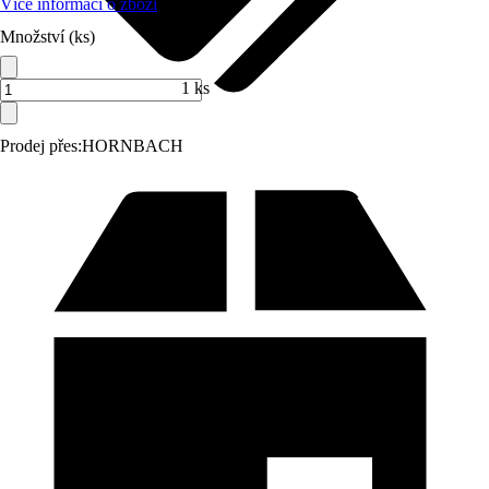
Více informací o zboží
Množství (ks)
1 ks
Prodej přes:
HORNBACH