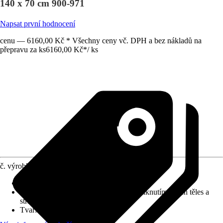
140 x 70 cm 900-971
Napsat první hodnocení
cenu — 6160,00 Kč * Všechny ceny vč. DPH a bez nákladů na
přepravu za ks
6160,00 Kč
*
/
ks
č. výrobku
10602798
Detaily výrobku
:
Osvětlení integrované
Druh ochrany
:
IP 44 (chráněno před vniknutím cizích těles a
stříkající vody)
Tvar
:
Hranatý