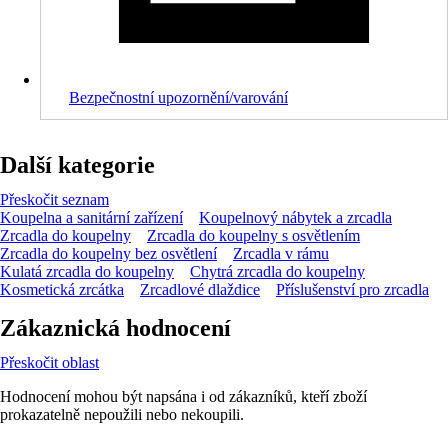
Bezpečnostní upozornění/varování
Další kategorie
Přeskočit seznam
Koupelna a sanitární zařízení
Koupelnový nábytek a zrcadla
Zrcadla do koupelny
Zrcadla do koupelny s osvětlením
Zrcadla do koupelny bez osvětlení
Zrcadla v rámu
Kulatá zrcadla do koupelny
Chytrá zrcadla do koupelny
Kosmetická zrcátka
Zrcadlové dlaždice
Příslušenství pro zrcadla
Zákaznická hodnocení
Přeskočit oblast
Hodnocení mohou být napsána i od zákazníků, kteří zboží
prokazatelně nepoužili nebo nekoupili.