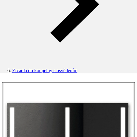
Zrcadla do koupelny s osvětlením