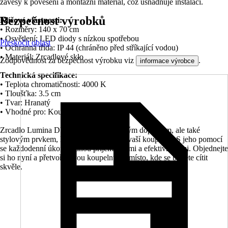
závěsy k pověšení a montážní materiál, což usnadňuje instalaci.
Bezpečnost výrobků
Klíčové vlastnosti:
• Rozměry: 140 x 70 cm
• Osvětlení: LED diody s nízkou spotřebou
Přeskočit oblast
• Ochranná třída: IP 44 (chráněno před stříkající vodou)
• Materiál: Zrcadlové sklo
Zodpovědnost za bezpečnost výrobku viz
.
informace výrobce
Technická specifikace:
• Teplota chromatičnosti: 4000 K
• Tloušťka: 3.5 cm
• Tvar: Hranatý
• Vhodné pro: Koupelna, šatna
Zrcadlo Lumina DUO je nejen praktickým doplňkem, ale také
stylovým prvkem, který obohatí vzhled vaší koupelny. S jeho pomocí
se každodenní úkony stanou příjemnějšími a efektivnějšími. Objednejte
si ho nyní a přetvořte svou koupelnu na místo, kde se budete cítit
skvěle.