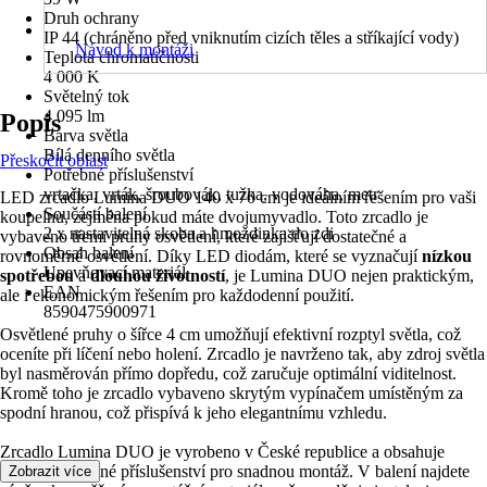
Druh ochrany
IP 44 (chráněno před vniknutím cizích těles a stříkající vody)
Návod k montáži
Teplota chromatičnosti
4 000 K
Světelný tok
4 095 lm
Popis
Barva světla
Bílá denního světla
Přeskočit oblast
Potřebné příslušenství
vrtačka, vrták, šroubovák, tužka, vodováha, metr
LED zrcadlo Lumina DUO 140 x 70 cm je ideálním řešením pro vaši
Součástí balení
koupelnu, zejména pokud máte dvojumyvadlo. Toto zrcadlo je
2 x nastavitelná skoba a hmoždinka do zdi
vybaveno třemi pruhy osvětlení, které zajišťují dostatečné a
Obsah balení
rovnoměrné osvětlení. Díky LED diodám, které se vyznačují
nízkou
Upevňovací materiál
spotřebou
a
dlouhou životností
, je Lumina DUO nejen praktickým,
EAN
ale i ekonomickým řešením pro každodenní použití.
8590475900971
Osvětlené pruhy o šířce 4 cm umožňují efektivní rozptyl světla, což
oceníte při líčení nebo holení. Zrcadlo je navrženo tak, aby zdroj světla
byl nasměrován přímo dopředu, což zaručuje optimální viditelnost.
Kromě toho je zrcadlo vybaveno skrytým vypínačem umístěným za
spodní hranou, což přispívá k jeho elegantnímu vzhledu.
Zrcadlo Lumina DUO je vyrobeno v České republice a obsahuje
veškeré potřebné příslušenství pro snadnou montáž. V balení najdete
Zobrazit více