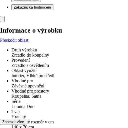
Zákaznická hodnocení
Informace o výrobku
Přeskočit oblast
Druh výrobku
Zrcadlo do koupelny
Provedení
Zrcadlo s osvětlením
Oblast využití
Interiér, Vlhké prostředí
Vhodné pro
Závěsné upevnění
Vhodné pro prostory
Koupelna, Šatna
Série
Lumina Duo
Tvar
Hranatý
Jmenovitý rozměr v cm
Zobrazit více
140 x 70 cm