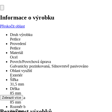
Informace o výrobku
Přeskočit oblast
Druh výrobku
Petlice
Provedení
Petlice
Materiál
Ocel
Povrch/Povrchová úprava
Galvanicky pozinkovaná, Silnovrstvě pasivováno
Oblast využití
Exteriér
Šířka
31,5 mm
Délka
85 mm
Rozměr a
Zobrazit více
85 mm
Rozměr b
Bezpečnost výrobků
31,5 mm