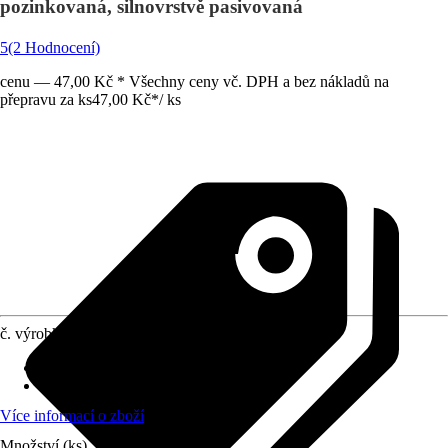
pozinkovaná, silnovrstvě pasivovaná
5
(2 Hodnocení)
cenu — 47,00 Kč * Všechny ceny vč. DPH a bez nákladů na
přepravu za ks
47,00 Kč
*
/
ks
č. výrobku
8063007
Druh výrobku
:
Petlice
Provedení
:
Petlice
Více informací o zboží
Množství (ks)