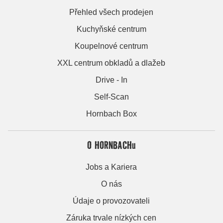
Přehled všech prodejen
Kuchyňské centrum
Koupelnové centrum
XXL centrum obkladů a dlažeb
Drive - In
Self-Scan
Hornbach Box
O HORNBACHu
Jobs a Kariera
O nás
Údaje o provozovateli
Záruka trvale nízkých cen