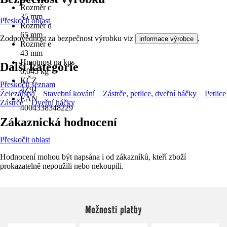
Rozměr c
35 mm
Přeskočit oblast
Rozměr d
65 mm
Zodpovědnost za bezpečnost výrobku viz
.
informace výrobce
Rozměr e
43 mm
Hmotnost na kus
Další kategorie
0,045 kg
KČZ
Přeskočit seznam
4Z9J
Železářství
Stavební kování
Zástrče, petlice, dveřní háčky
Petlice
EAN
Zástrče
Dveřní háčky
4004338348229
Zákaznická hodnocení
Přeskočit oblast
Hodnocení mohou být napsána i od zákazníků, kteří zboží
prokazatelně nepoužili nebo nekoupili.
Možnosti platby